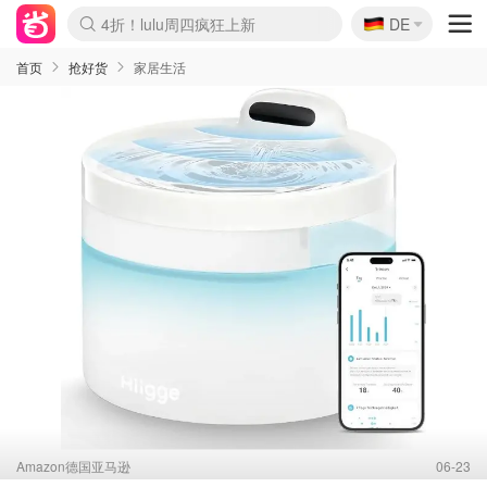
🇩🇪
4折！lulu周四疯狂上新
DE
Boticinal 夏促开抢！
还没结束！&OtherStories大促
Joybuy变相75折 随时失效
速领！Stanley独家85折
疑似霸哥！Camper额外叠85折
Zalando 奥莱闪促！每日更新
Moncler反季囤！5折起+叠9折
Coach Brooklyn仅€192
首页
抢好货
家居生活
Amazon德国亚马逊
06-23