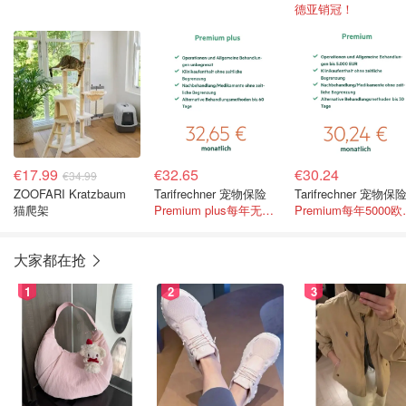
德亚销冠！
€17.99
€32.65
€30.24
€34.99
ZOOFARI Kratzbaum
Tarifrechner 宠物保险
Tarifrechner 宠物保
猫爬架
Premium plus每年无上限
Prem
大家都在抢
1
2
3