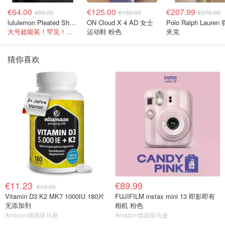
€64.00
€125.00
€207.99
€88.00
€160.00
€375.00
lululemon Pleated Shoulder Bag 10L 单肩包
ON Cloud X 4 AD 女士
Polo Ralph Lauren
大号超能装！罕见！@- Scarlett
运动鞋 粉色
夹克
猜你喜欢
€11.23
€89.99
€16.95
Vitamin D3 K2 MK7 1000IU 180片
FUJIFILM instax mini 13 即影即有
无添加剂
相机 粉色
Amazon德国亚马逊
Amazon德国亚马逊