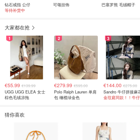
钻石戒指 公仔
可颂挂饰
巴塞罗熊 毛绒帽子
等待补货中
大家都在抢
1
2
3
€55.99
€279.99
€144.00
€139.99
€595.00
€275.00
UGG UGG ELEA 女士
Polo Ralph Lauren 单肩
棕色毛绒凉拖
包 橄榄绿金色
猜你喜欢