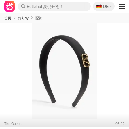
🇩🇪
Boticinal 夏促开抢！
DE
4折！lulu周四疯狂上新
还没结束！&OtherStories大促
Joybuy变相75折 随时失效
速领！Stanley独家85折
疑似霸哥！Camper额外叠85折
Zalando 奥莱闪促！每日更新
Moncler反季囤！5折起+叠9折
Coach Brooklyn仅€192
首页
抢好货
配饰
The Outnet
06-23