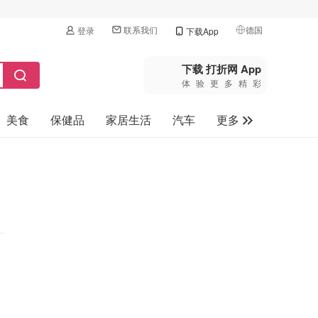
联系我们
德国
登录
下载App
🇺🇸
美国
下载 打折网 App
体验更多精彩
🇨🇳
中国
美食
保健品
家居生活
汽车
更多
🇨🇦
加拿大
🇬🇧
家电数码
英国
母婴玩具
🇩🇪
德国
旅游
🇫🇷
法国
🇮🇹
意大利
🇦🇺
澳洲
🇳🇿
新西兰