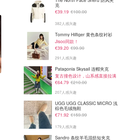
The North Face Sheru 防风夹
克
€39.19
€100.00
382人感兴趣
Tommy Hilfiger 黄色条纹衬衫
Jisoo同款！
€39.20
€99.90
291人感兴趣
Patagonia Skysail 连帽夹克
复古撞色设计，山系感直接拉满
€170.00
€18.82
€52.95
€64.79
€210.00
Mini Bas Relief 珍珠项链
双层珍珠Choker
207人感兴趣
Vivienne Westwood
Selenichast
UGG UGG CLASSIC MICRO 浅
棕色毛绒拖鞋
€71.92
€159.99
179人感兴趣
Sandro 条纹羊毛混纺短夹克