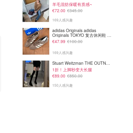
羊毛混纺保暖有质感~
€72.00
€345.00
169人感兴趣
adidas Originals adidas
Originals TOKYO 复古休闲鞋 深
棕色
€47.99
€100.00
169人感兴趣
Stuart Weitzman THE OUTNET Jocey 弹力绒面过膝靴
1折！上脚秒变大长腿
€89.00
€850.00
150人感兴趣