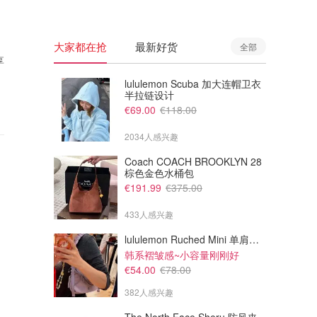
大家都在抢
最新好货
全部
享
lululemon Scuba 加大连帽卫衣
半拉链设计
€69.00
€118.00
2034人感兴趣
Coach COACH BROOKLYN 28
棕色金色水桶包
€191.99
€375.00
433人感兴趣
lululemon Ruched Mini 单肩包 1.5L
韩系褶皱感~小容量刚刚好
€54.00
€78.00
382人感兴趣