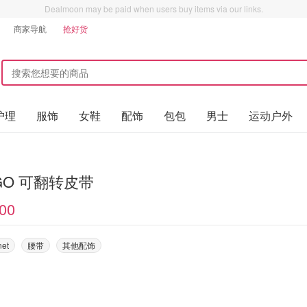
Dealmoon may be paid when users buy items via our links.
商家导航
抢好货
护理
服饰
女鞋
配饰
包包
男士
运动户外
GO 可翻转皮带
00
net
腰带
其他配饰