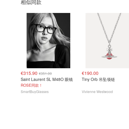
相似同款
€315.90
€190.00
€351.00
Saint Laurent SL M48O 眼镜
Tiny Orb 吊坠项链
ROSE同款！
SmartBuyGlasses
Vivienne Westwood