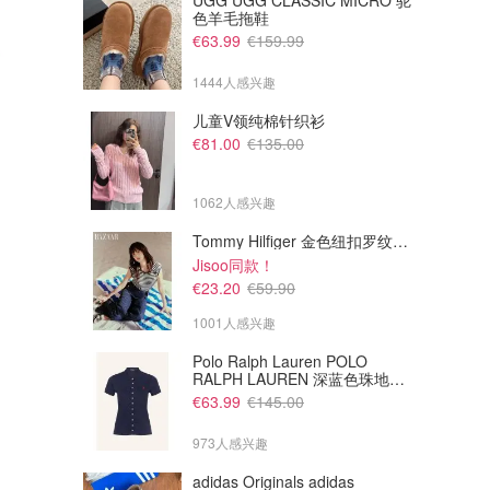
UGG UGG CLASSIC MICRO 驼
色羊毛拖鞋
€63.99
€159.99
1444人感兴趣
儿童V领纯棉针织衫
€81.00
€135.00
1062人感兴趣
Tommy Hilfiger 金色纽扣罗纹背心
Jisoo同款！
€111.99
€87.99
€160.00
€140.00
€23.20
€59.90
On CLOUD 6 休闲运动鞋 白色
On CLOUDPULSE NEXT 运动
鞋 米色浅绿
1001人感兴趣
Breuninger
Breuninger
Polo Ralph Lauren POLO
RALPH LAUREN 深蓝色珠地布
Polo衫
€63.99
€145.00
973人感兴趣
adidas Originals adidas