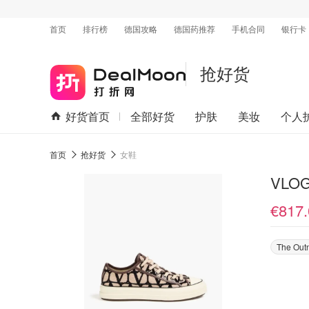
首页
排行榜
德国攻略
德国药推荐
手机合同
银行卡
抢好货
好货首页
全部好货
护肤
美妆
个人
首页
抢好货
女鞋
VLO
€817.
The Out