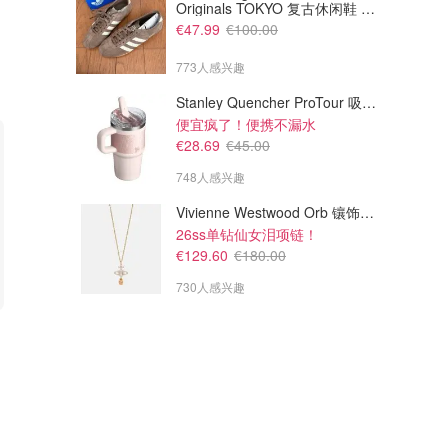
Originals TOKYO 复古休闲鞋 深
棕色
€47.99
€100.00
773人感兴趣
Stanley Quencher ProTour 吸管杯 0.59L
便宜疯了！便携不漏水
€28.69
€45.00
748人感兴趣
Vivienne Westwood Orb 镶饰项链
26ss单钻仙女泪项链！
€129.60
€180.00
730人感兴趣