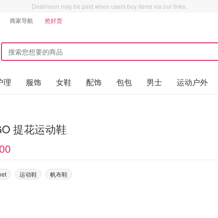
Dealmoon may be paid when users buy items via our links.
商家导航
抢好货
护理
服饰
女鞋
配饰
包包
男士
运动户外
GO 提花运动鞋
00
net
运动鞋
帆布鞋