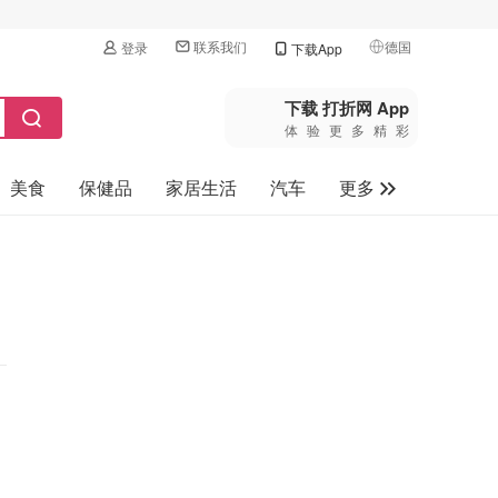
联系我们
德国
登录
下载App
🇺🇸
美国
下载 打折网 App
体验更多精彩
🇨🇳
中国
美食
保健品
家居生活
汽车
更多
🇨🇦
加拿大
🇬🇧
家电数码
英国
母婴玩具
🇩🇪
德国
旅游
🇫🇷
法国
🇮🇹
意大利
🇦🇺
澳洲
🇳🇿
新西兰