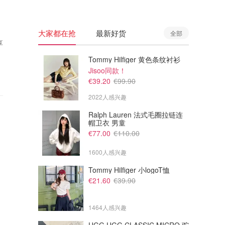
大家都在抢
最新好货
全部
享
Tommy Hilfiger 黄色条纹衬衫
Jisoo同款！
€39.20
€99.90
2022人感兴趣
Ralph Lauren 法式毛圈拉链连
帽卫衣 男童
€77.00
€110.00
1600人感兴趣
Tommy Hilfiger 小logoT恤
€21.60
€39.90
1464人感兴趣