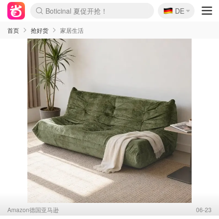
🇩🇪
4折！lulu周四疯狂上新
DE
Boticinal 夏促开抢！
还没结束！&OtherStories大促
Joybuy变相75折 随时失效
速领！Stanley独家85折
疑似霸哥！Camper额外叠85折
Zalando 奥莱闪促！每日更新
Moncler反季囤！5折起+叠9折
Coach Brooklyn仅€192
首页
抢好货
家居生活
Amazon德国亚马逊
06-23