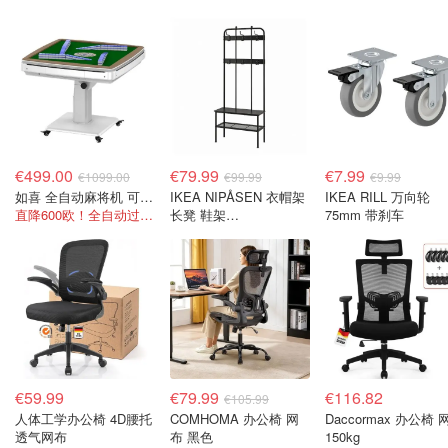
€499.00
€79.99
€7.99
€1099.00
€99.99
€9.99
如喜 全自动麻将机 可折叠 三合一
IKEA NIPÅSEN 衣帽架
IKEA RILL 万向轮
直降600欧！全自动过山车麻将机
长凳 鞋架
75mm 带刹车
190x35x79cm
€59.99
€79.99
€116.82
€105.99
人体工学办公椅 4D腰托
COMHOMA 办公椅 网
Daccormax 办公椅 
透气网布
布 黑色
150kg