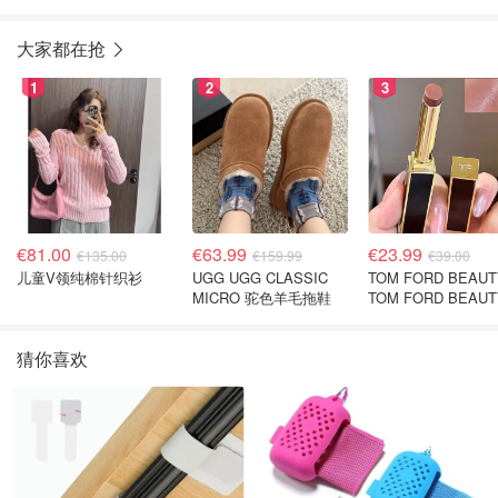
大家都在抢
1
2
3
€81.00
€63.99
€23.99
€135.00
€159.99
€39.00
儿童V领纯棉针织衫
UGG UGG CLASSIC
TOM FORD BEAUT
MICRO 驼色羊毛拖鞋
TOM FORD BEAUT
SLIM LIP COLOR
SHINE 口红 open b
猜你喜欢
色