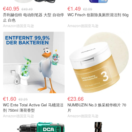
€40.95
€1.49
€49.49
€2.09
乔利赫伯特 电动削笔器 大型 自动停
WC Frisch 创新除臭厕所清洁剂 50g
止 白色
Amazon德国亚马逊
Amazon德国亚马逊
€1.60
€23.66
€2.25
WC Ente Total Active Gel 马桶清洁
NUMBUZIN No.3 焕采精华棉片 70
剂 750ml 薄荷香型
片
Amazon德国亚马逊
Amazon德国亚马逊