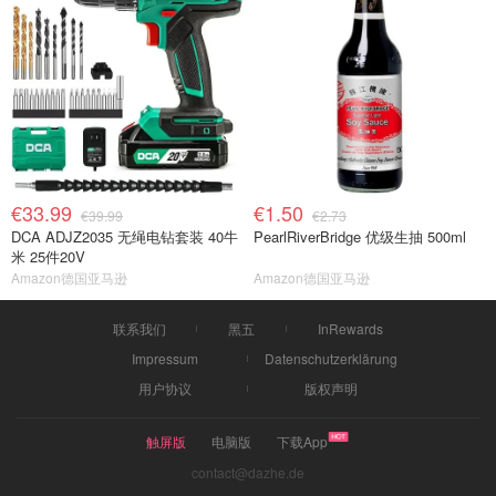
€33.99
€1.50
€39.99
€2.73
DCA ADJZ2035 无绳电钻套装 40牛
PearlRiverBridge 优级生抽 500ml
米 25件20V
Amazon德国亚马逊
Amazon德国亚马逊
联系我们
黑五
InRewards
Impressum
Datenschutzerklärung
用户协议
版权声明
触屏版
电脑版
下载App
contact@dazhe.de