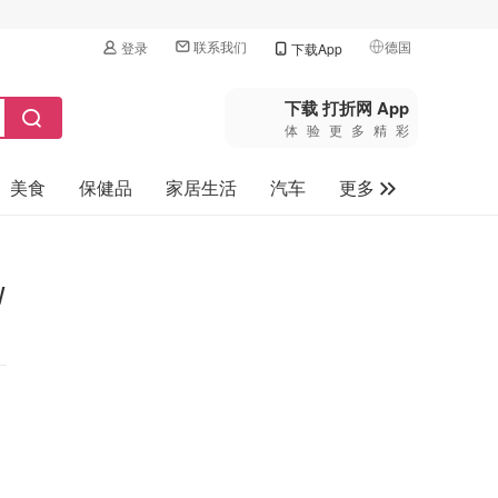
联系我们
德国
登录
下载App
🇺🇸
美国
下载 打折网 App
体验更多精彩
🇨🇳
中国
美食
保健品
家居生活
汽车
更多
🇨🇦
加拿大
🇬🇧
家电数码
英国
母婴玩具
🇩🇪
W
德国
旅游
🇫🇷
法国
🇮🇹
意大利
🇦🇺
澳洲
🇳🇿
新西兰