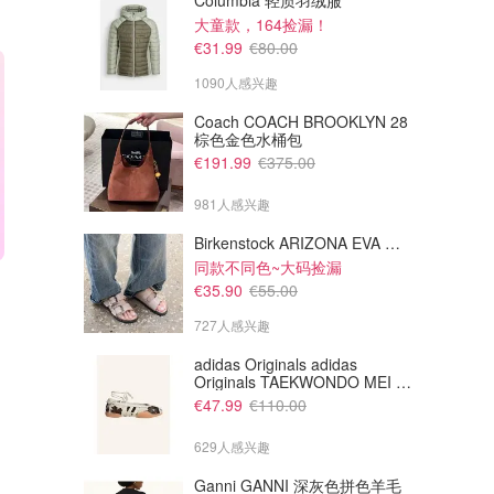
Columbia 轻质羽绒服
大童款，164捡漏！
€31.99
€80.00
1090人感兴趣
Coach COACH BROOKLYN 28
棕色金色水桶包
€191.99
€375.00
981人感兴趣
Birkenstock ARIZONA EVA 平底拖鞋 浅棕色
同款不同色~大码捡漏
€0.60
€2.20
€0.90
€3.29
€35.90
€55.00
REWE Bio燕麦饮料 1L
Oatly 燕麦饮 抹茶草莓味 1L
727人感兴趣
网红草莓抹茶燕麦奶
Rewe (DE)
Rewe (DE)
adidas Originals adidas
Originals TAEKWONDO MEI 芭
蕾鞋 棕色米色
€47.99
€110.00
629人感兴趣
Ganni GANNI 深灰色拼色羊毛