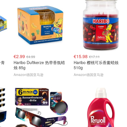
€2.99
€15.98
€4.99
€17.11
椰子青
Haribo Duftkerze 热带香氛蜡
Haribo 樱桃可乐香薰蜡烛
烛 85g
510g
Amazon德国亚马逊
Amazon德国亚马逊