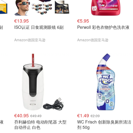
€13.95
€5.95
副
ISO认证 日食观测眼镜 6副
Perwoll 彩色衣物护色洗衣液
Amazon德国亚马逊
Amazon德国亚马逊
€40.95
€1.49
€49.49
€2.09
衣液
乔利赫伯特 电动削笔器 大型
WC Frisch 创新除臭厕所清洁
自动停止 白色
剂 50g