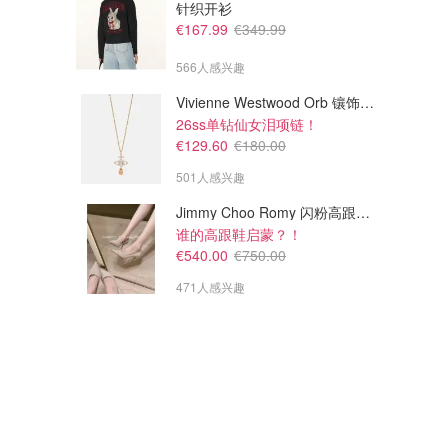
针织开衫
€167.99
€349.99
566人感兴趣
Vivienne Westwood Orb 镶饰项链
26ss单钻仙女泪项链！
€129.60
€180.00
501人感兴趣
Jimmy Choo Romy 闪粉高跟鞋 米金色
谁的高跟鞋启蒙？！
€540.00
€750.00
471人感兴趣