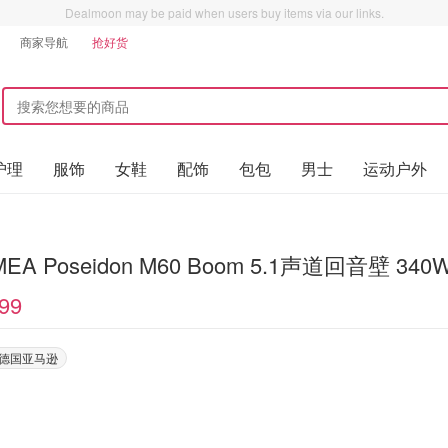
Dealmoon may be paid when users buy items via our links.
商家导航
抢好货
护理
服饰
女鞋
配饰
包包
男士
运动户外
MEA Poseidon M60 Boom 5.1声道回音壁 340
99
on德国亚马逊