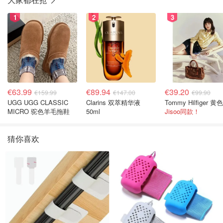
1
2
3
€63.99
€89.94
€39.20
€159.99
€147.00
€99.90
UGG UGG CLASSIC
Clarins 双萃精华液
MICRO 驼色羊毛拖鞋
50ml
Jisoo同款！
猜你喜欢