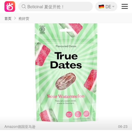
Boticinal 夏促开抢！
🇩🇪
4折！lulu周四疯狂上新
DE
还没结束！&OtherStories大促
Joybuy变相75折 随时失效
速领！Stanley独家85折
疑似霸哥！Camper额外叠85折
Zalando 奥莱闪促！每日更新
Moncler反季囤！5折起+叠9折
Coach Brooklyn仅€192
首页
抢好货
Amazon德国亚马逊
06-23