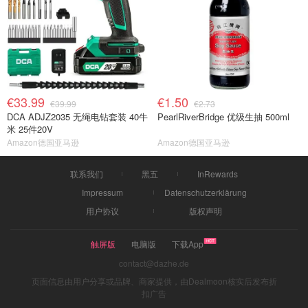
€33.99
€1.50
€39.99
€2.73
DCA ADJZ2035 无绳电钻套装 40牛
PearlRiverBridge 优级生抽 500ml
米 25件20V
Amazon德国亚马逊
Amazon德国亚马逊
联系我们
黑五
InRewards
Impressum
Datenschutzerklärung
用户协议
版权声明
触屏版
电脑版
下载App
contact@dazhe.de
页面信息由用户分享或品牌、商家提供，由Dealmoon核实后发布折
扣广告