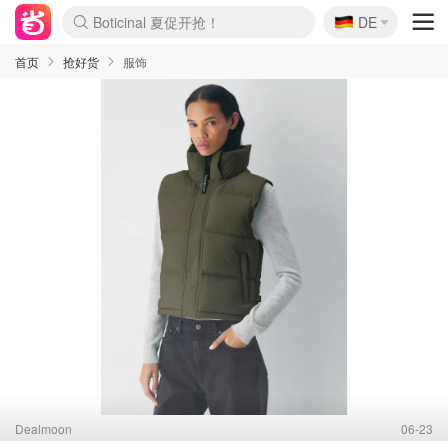
Boticinal 夏促开抢！
🇩🇪
DE
4折！lulu周四疯狂上新
还没结束！&OtherStories大促
Joybuy变相75折 随时失效
速领！Stanley独家85折
疑似霸哥！Camper额外叠85折
Zalando 奥莱闪促！每日更新
Moncler反季囤！5折起+叠9折
Coach Brooklyn仅€192
首页
抢好货
服饰
Dealmoon
06-23