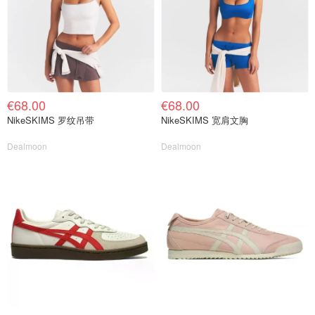
€68.00
€68.00
NikeSKIMS 罗纹吊带
NikeSKIMS 宽肩文胸
Dealmoon
Dealmoon