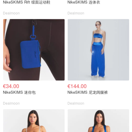
NikeSKIMS Rift 缎面运动鞋
NikeSKIMS 连体衣
Dealmoon
Dealmoon
€34.00
€144.00
NikeSKIMS 迷你包
NikeSKIMS 尼龙阔腿裤
Dealmoon
Dealmoon