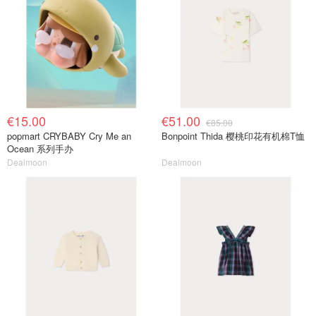
€15.00
€51.00
€85.00
popmart CRYBABY Cry Me an
Bonpoint Thida 樱桃印花有机棉T恤
Ocean 系列手办
Dealmoon
Dealmoon