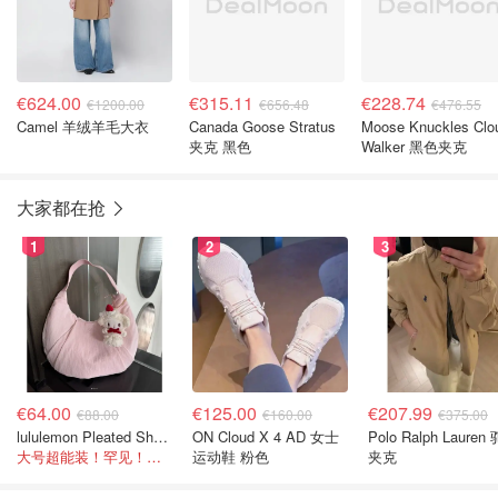
€624.00
€315.11
€228.74
€1200.00
€656.48
€476.55
Camel 羊绒羊毛大衣
Canada Goose Stratus
Moose Knuckles Clo
夹克 黑色
Walker 黑色夹克
大家都在抢
1
2
3
€64.00
€125.00
€207.99
€88.00
€160.00
€375.00
lululemon Pleated Shoulder Bag 10L 单肩包
ON Cloud X 4 AD 女士
Polo Ralph Lauren
大号超能装！罕见！@- Scarlett
运动鞋 粉色
夹克