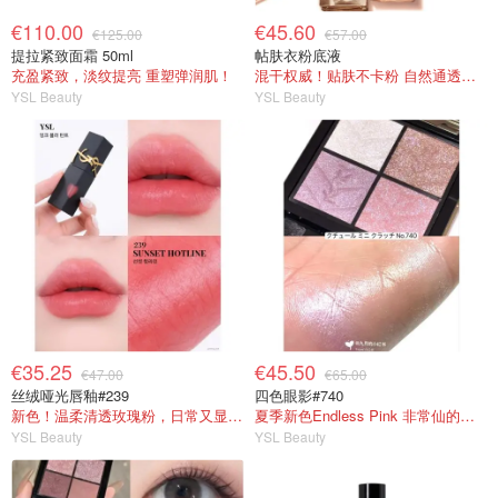
€110.00
€45.60
€125.00
€57.00
提拉紧致面霜 50ml
帖肤衣粉底液
充盈紧致，淡纹提亮 重塑弹润肌！
混干权威！贴肤不卡粉 自然通透妆效
YSL Beauty
YSL Beauty
€35.25
€45.50
€47.00
€65.00
丝绒哑光唇釉#239
四色眼影#740
新色！温柔清透玫瑰粉，日常又显气色
夏季新色Endless Pink 非常仙的亮片盘！
YSL Beauty
YSL Beauty