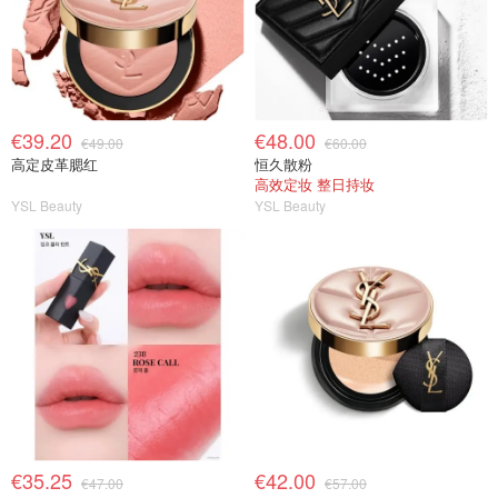
€39.20
€48.00
€49.00
€60.00
高定皮革腮红
恒久散粉
高效定妆 整日持妆
YSL Beauty
YSL Beauty
€35.25
€42.00
€47.00
€57.00