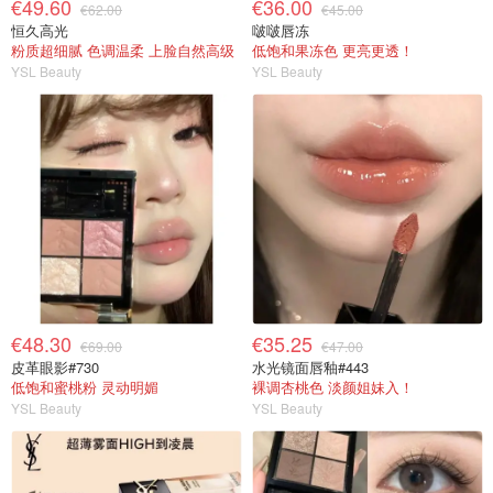
€49.60
€36.00
€62.00
€45.00
恒久高光
啵啵唇冻
粉质超细腻 色调温柔 上脸自然高级
低饱和果冻色 更亮更透！
YSL Beauty
YSL Beauty
€48.30
€35.25
€69.00
€47.00
皮革眼影#730
水光镜面唇釉#443
低饱和蜜桃粉 灵动明媚
裸调杏桃色 淡颜姐妹入！
YSL Beauty
YSL Beauty