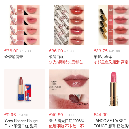
€36.00
€36.00
€33.75
€45.00
€45.00
€45.00
粉管润唇膏
银管口红
革新小金条
水光感和持久度都在线！
浓郁
€9.96
€40.80
€44.99
€24.90
€51.00
Yves Rocher Rouge
新品 镜光口红#906深邃酒红
LANCÔME L'ABSOL
Elixir 缎面口红 滋润
触唇即融 不卡纹、不拔干
ROUGE 唇膏 奶油质