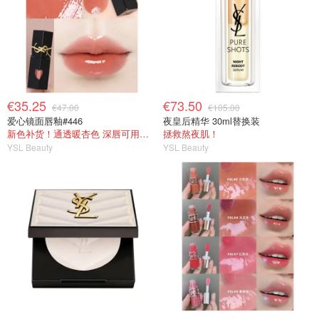
€35.25
€73.50
€47.00
€105.00
爱心镜面唇釉#446
夜皇后精华 30ml替换装
新色补货！通透暖杏色 深唇可用的奶茶色！
拯救熬夜肌！
YSL Beauty
YSL Beauty