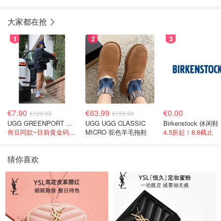
大家都在抢
1
2
3
€7.90
€63.99
€0.00
€129.95
€159.99
UGG GREENPORT 室内拖鞋 棕色
UGG UGG CLASSIC
Birkenstock 休闲鞋
肯豆同款~目前黄金码都在
MICRO 驼色羊毛拖鞋
4.5折起！8.6截止
猜你喜欢