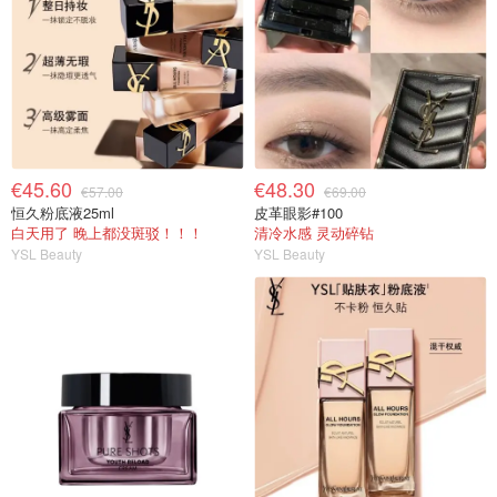
€45.60
€48.30
€57.00
€69.00
恒久粉底液25ml
皮革眼影#100
白天用了 晚上都没斑驳！！！
清冷水感 灵动碎钻
YSL Beauty
YSL Beauty