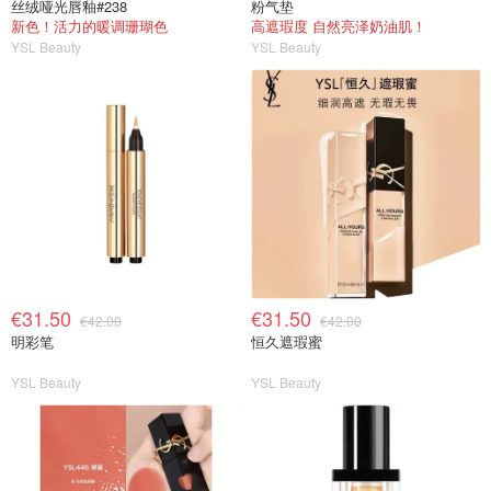
丝绒哑光唇釉#238
粉气垫
新色！活力的暖调珊瑚色
高遮瑕度 自然亮泽奶油肌！
YSL Beauty
YSL Beauty
€31.50
€31.50
€42.00
€42.00
明彩笔
恒久遮瑕蜜
YSL Beauty
YSL Beauty