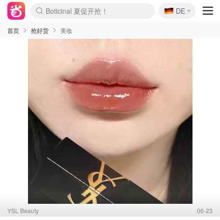
🇩🇪
4折！lulu周四疯狂上新
DE
Boticinal 夏促开抢！
还没结束！&OtherStories大促
Joybuy变相75折 随时失效
速领！Stanley独家85折
疑似霸哥！Camper额外叠85折
Zalando 奥莱闪促！每日更新
Moncler反季囤！5折起+叠9折
Coach Brooklyn仅€192
首页
抢好货
美妆
YSL Beauty
06-23