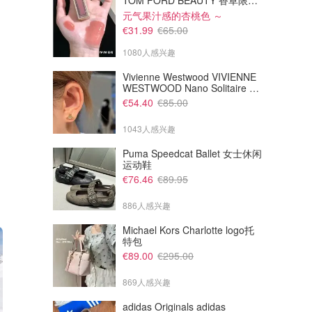
TOM FORD BEAUTY 香草限定 镜面唇蜜 #08INHIBITION
元气果汁感的杏桃色 ～
€31.99
€65.00
1080人感兴趣
Vivienne Westwood VIVIENNE
WESTWOOD Nano Solitaire 耳
环
€54.40
€85.00
1043人感兴趣
Puma Speedcat Ballet 女士休闲
运动鞋
€76.46
€89.95
886人感兴趣
Michael Kors Charlotte logo托
特包
€89.00
€295.00
869人感兴趣
adidas Originals adidas