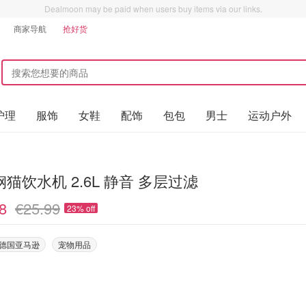
Dealmoon may be paid when users buy items via our links.
商家导航
抢好货
护理
服饰
女鞋
配饰
包包
男士
运动户外
猫饮水机 2.6L 静音 多层过滤
8
€25.99
23% off
on德国亚马逊
宠物用品