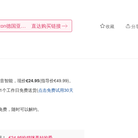
Amazon德国亚马逊
直达购买链接
收藏
分
机 静音智能，现价
€24.95
(指导价€49.99)。
1个工作日免费送货(
点击免费试用30天
免费，随时可以解约。
爱喝！
€24.95给猫咪蕞好的爱