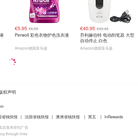
€5.95
€40.95
€6.99
€49.49
衣液
Perwoll 彩色衣物护色洗衣液
乔利赫伯特 电动削笔器 大型
自动停止 白色
Amazon德国亚马逊
Amazon德国亚马逊
版权声明
um
国省钱快报
|
法国省钱快报
|
澳洲省钱快报
|
黑五
|
InRewards
核实后发布折扣广告
uy through links