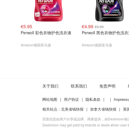
€5.95
€4.99
€6.99
Perwoll 彩色衣物护色洗衣液
Perwoll 黑色衣物护色洗
Amazon德国亚马逊
Amazon德国亚马逊
关于我们
联系我们
免责声明
网站地图
|
用户协议
|
隐私条款
|
|
Impress
相关站点：
北美省钱快报
|
加拿大省钱快报
|
英
页面信息由用户分享或品牌、商家提供，由Dealmoon
Dealmoon may get paid by brands or deals when user b