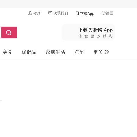
联系我们
德国
登录
下载App
🇺🇸
美国
下载 打折网 App
体验更多精彩
🇨🇳
中国
美食
保健品
家居生活
汽车
更多
🇨🇦
加拿大
🇬🇧
家电数码
英国
母婴玩具
🇩🇪
德国
旅游
🇫🇷
法国
🇮🇹
意大利
🇦🇺
澳洲
🇳🇿
新西兰