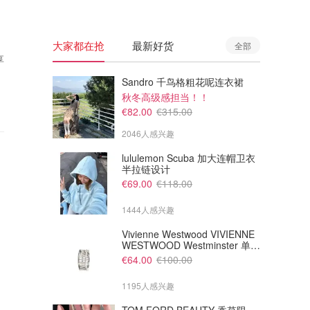
大家都在抢
最新好货
全部
享
Sandro 千鸟格粗花呢连衣裙
秋冬高级感担当！！
€82.00
€315.00
2046人感兴趣
lululemon Scuba 加大连帽卫衣
半拉链设计
€69.00
€118.00
1444人感兴趣
Vivienne Westwood VIVIENNE
WESTWOOD Westminster 单只
耳环
€64.00
€100.00
1195人感兴趣