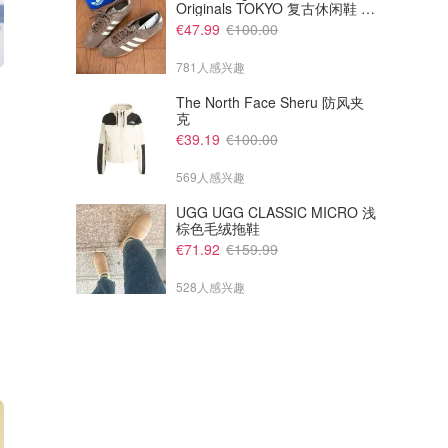
Originals TOKYO 复古休闲鞋 深
棕色
€47.99
€100.00
781人感兴趣
€20.33
€14.95
The North Face Sheru 防风夹
自冷凉垫 60x50cm
lionto 自冷垫 50x40cm
克
€39.19
€100.00
Amazon德国亚马逊
Amazon德国亚马逊
569人感兴趣
UGG UGG CLASSIC MICRO 浅
棕色毛绒拖鞋
€71.92
€159.99
528人感兴趣