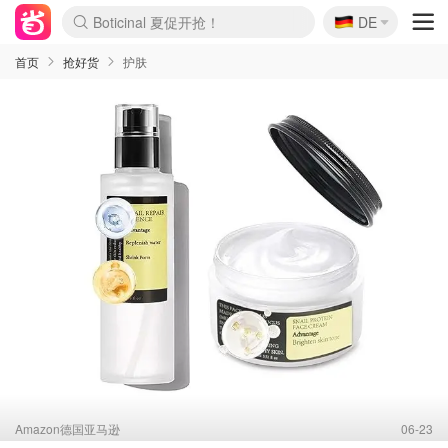
🇩🇪
4折！lulu周四疯狂上新
DE
Boticinal 夏促开抢！
还没结束！&OtherStories大促
Joybuy变相75折 随时失效
速领！Stanley独家85折
疑似霸哥！Camper额外叠85折
Zalando 奥莱闪促！每日更新
Moncler反季囤！5折起+叠9折
Coach Brooklyn仅€192
首页
抢好货
护肤
Amazon德国亚马逊
06-23