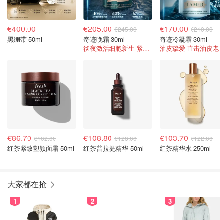
€400.00
€205.00
€170.00
€245.00
€210.00
黑绷带 50ml
奇迹晚霜 30ml
奇迹冷凝霜 30ml
彻夜激活细胞新生 紧致内外轮廓
油皮挚
€86.70
€108.80
€103.70
€102.00
€128.00
€122.00
红茶紧致塑颜面霜 50ml
红茶普拉提精华 50ml
红茶精华水 250ml
大家都在抢
1
2
3