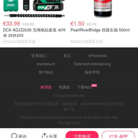
€33.99
€1.50
€39.99
€2.73
DCA ADJZ2035 无绳电钻套装 40牛
PearlRiverBridge 优级生抽 500ml
米 25件20V
Amazon德国亚马逊
Amazon德国亚马逊
联系我们
黑五
InRewards
Impressum
Datenschutzerklärung
用户协议
版权声明
触屏版
电脑版
下载App
contact@dazhe.de
页面信息由用户分享或品牌、商家提供，由Dealmoon核实后发布折
扣广告
Dealmoon may get paid by brands or deals when user buy
through links
立即购买
评论
分享
打开 APP