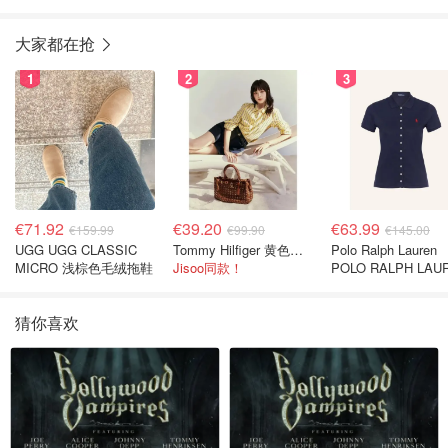
大家都在抢
1
2
3
€71.92
€39.20
€63.99
€159.99
€99.90
€145.00
UGG UGG CLASSIC
Tommy Hilfiger 黄色条纹衬衫
Polo Ralph Lauren
MICRO 浅棕色毛绒拖鞋
Jisoo同款！
POLO RALPH LAU
深蓝色珠地布 Polo
猜你喜欢