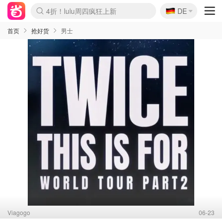
🇩🇪
4折！lulu周四疯狂上新
DE
Boticinal 夏促开抢！
还没结束！&OtherStories大促
Joybuy变相75折 随时失效
速领！Stanley独家85折
疑似霸哥！Camper额外叠85折
Zalando 奥莱闪促！每日更新
Moncler反季囤！5折起+叠9折
Coach Brooklyn仅€192
首页
抢好货
男士
Viagogo
06-23