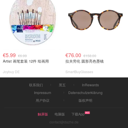
€5.99
€76.00
€6.99
€158.00
Artist 画笔套装 12件 绘画用
拉夫劳伦 圆形亮色墨镜
Joybuy DE
SmartBuyGlasses
联系我们
黑五
InRewards
Impressum
Datenschutzerklärung
用户协议
版权声明
触屏版
电脑版
下载App
contact@dazhe.de