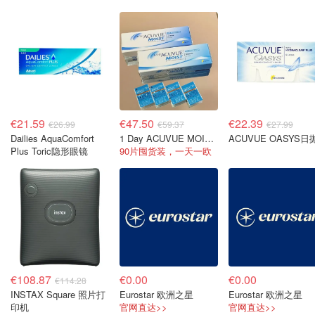
€21.59
€47.50
€22.39
€26.99
€59.37
€27.99
Dailies AquaComfort
1 Day ACUVUE MOIST日抛
ACUVUE OASYS日
Plus Toric隐形眼镜
90片囤货装，一天一欧
€108.87
€0.00
€0.00
€114.28
INSTAX Square 照片打
Eurostar 欧洲之星
Eurostar 欧洲之星
印机
官网直达>>
官网直达>>