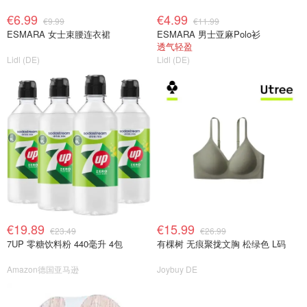
€6.99
€4.99
€9.99
€11.99
ESMARA 女士束腰连衣裙
ESMARA 男士亚麻Polo衫
透气轻盈
Lidl (DE)
Lidl (DE)
€19.89
€15.99
€23.49
€26.99
7UP 零糖饮料粉 440毫升 4包
有棵树 无痕聚拢文胸 松绿色 L码
Amazon德国亚马逊
Joybuy DE