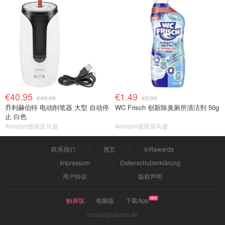
€40.95
€1.49
€49.49
€2.09
乔利赫伯特 电动削笔器 大型 自动停
WC Frisch 创新除臭厕所清洁剂 50g
止 白色
Amazon德国亚马逊
Amazon德国亚马逊
联系我们
黑五
InRewards
Impressum
Datenschutzerklärung
用户协议
版权声明
触屏版
电脑版
下载App
contact@dazhe.de