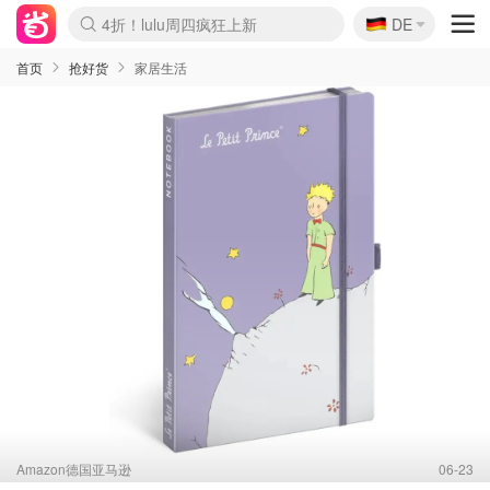
🇩🇪
4折！lulu周四疯狂上新
DE
Boticinal 夏促开抢！
还没结束！&OtherStories大促
Joybuy变相75折 随时失效
速领！Stanley独家85折
疑似霸哥！Camper额外叠85折
Zalando 奥莱闪促！每日更新
Moncler反季囤！5折起+叠9折
Coach Brooklyn仅€192
首页
抢好货
家居生活
Amazon德国亚马逊
06-23