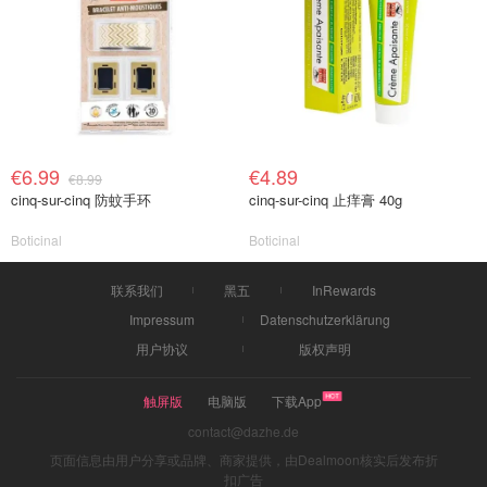
€6.99
€4.89
€8.99
cinq-sur-cinq 防蚊手环
cinq-sur-cinq 止痒膏 40g
Boticinal
Boticinal
联系我们
黑五
InRewards
Impressum
Datenschutzerklärung
用户协议
版权声明
触屏版
电脑版
下载App
contact@dazhe.de
页面信息由用户分享或品牌、商家提供，由Dealmoon核实后发布折
扣广告