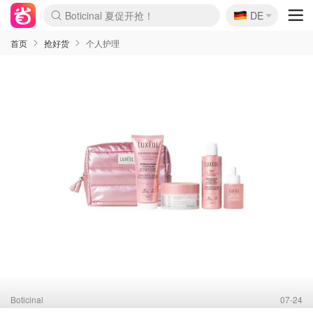
🇩🇪
DE
4折！lulu周四疯狂上新
还没结束！&OtherStories大促
Joybuy变相75折 随时失效
速领！Stanley独家85折
疑似霸哥！Camper额外叠85折
Zalando 奥莱闪促！每日更新
Moncler反季囤！5折起+叠9折
Coach Brooklyn仅€192
首页
抢好货
个人护理
Boticinal
07-24