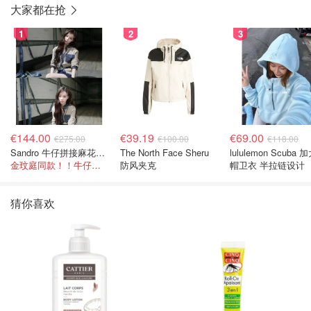
大家都在抢
1
2
3
€144.00
€39.19
€69.00
€275.00
€100.00
€118.00
Sandro 牛仔拼接麻花针织夹克
The North Face Sheru
lululemon Scuba
金玟庭同款！！牛仔拼接超有层次感
防风夹克
帽卫衣 半拉链设计
猜你喜欢