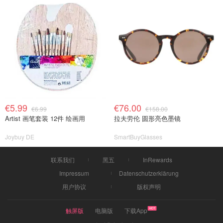
€5.99
€76.00
€6.99
€158.00
Artist 画笔套装 12件 绘画用
拉夫劳伦 圆形亮色墨镜
Joybuy DE
SmartBuyGlasses
联系我们
黑五
InRewards
Impressum
Datenschutzerklärung
用户协议
版权声明
触屏版
电脑版
下载App