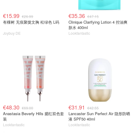
€15.99
€35.36
€26.99
€47.15
有棵树 无痕聚拢文胸 松绿色 L码
Clinique Clarifying Lotion 4 控油爽
肤水 400ml
Joybuy DE
Lookfantastic
€48.30
€31.91
€69.00
€42.55
Anastasia Beverly Hills 腮红双色套
Lancaster Sun Perfect Air 隐形防晒
装
液 SPF50 40ml
Lookfantastic
Lookfantastic