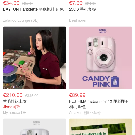
€34.90
€7.99
€85.00
€24.99
BAYTON Pantolette 平底拖鞋 红色
25GB 手机套餐
Zalando Lounge (DE)
Dealmoon
€210.60
€89.99
€335.00
羊毛针织上衣
FUJIFILM instax mini 13 即影即有
Jisoo同款
相机 粉色
Mytheresa DE
Amazon德国亚马逊