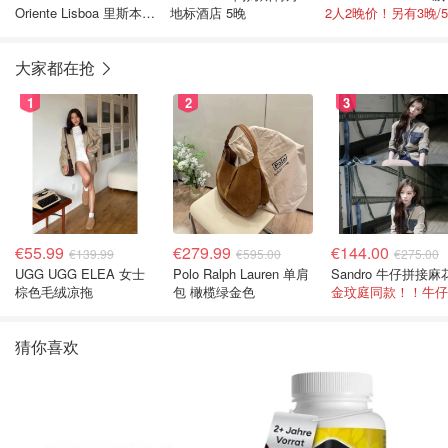
Oriente Lisboa 里斯本酒
地标酒店 5晚
店
大家都在抢
1
2
3
€55.99
€279.99
€144.00
€139.99
€595.00
€275.00
UGG UGG ELEA 女士
Polo Ralph Lauren 单肩
棕色毛绒凉拖
包 橄榄绿金色
猜你喜欢