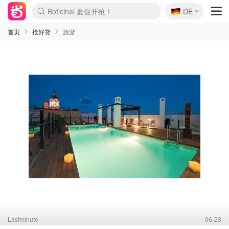
🇩🇪
Boticinal 夏促开抢！
DE
4折！lulu周四疯狂上新
还没结束！&OtherStories大促
Joybuy变相75折 随时失效
速领！Stanley独家85折
疑似霸哥！Camper额外叠85折
Zalando 奥莱闪促！每日更新
Moncler反季囤！5折起+叠9折
Coach Brooklyn仅€192
首页
抢好货
旅游
Lastminute
06-23