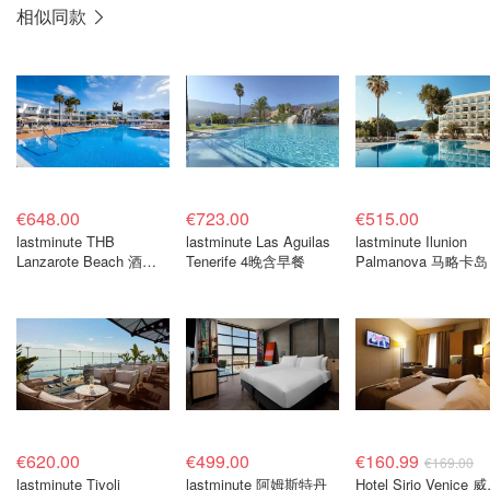
相似同款
€648.00
€723.00
€515.00
lastminute THB
lastminute Las Aguilas
lastminute Ilunion
Lanzarote Beach 酒店 4
Tenerife 4晚含早餐
Palmanova 马略卡岛
晚
食宿4晚
€620.00
€499.00
€160.99
€169.00
lastminute Tivoli
lastminute 阿姆斯特丹
Hotel 