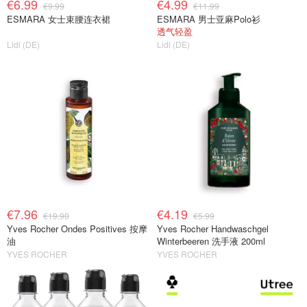
€6.99
€4.99
€9.99
€11.99
ESMARA 女士束腰连衣裙
ESMARA 男士亚麻Polo衫
透气轻盈
Lidl (DE)
Lidl (DE)
€7.96
€4.19
€19.90
€5.99
Yves Rocher Ondes Positives 按摩
Yves Rocher Handwaschgel
油
Winterbeeren 洗手液 200ml
YVES ROCHER
YVES ROCHER