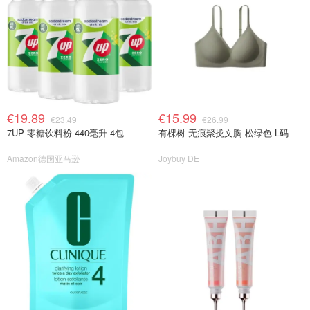
€19.89
€15.99
€23.49
€26.99
7UP 零糖饮料粉 440毫升 4包
有棵树 无痕聚拢文胸 松绿色 L码
Amazon德国亚马逊
Joybuy DE