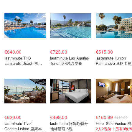
€648.00
€723.00
€515.00
lastminute THB
lastminute Las Aguilas
lastminute Ilunion
Lanzarote Beach 酒店 4
Tenerife 4晚含早餐
Palmanova 马略卡岛
晚
食宿4晚
€620.00
€499.00
€160.99
€169.00
lastminute Tivoli
lastminute 阿姆斯特丹
Hotel 
Oriente Lisboa 里斯本酒
地标酒店 5晚