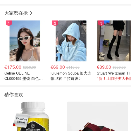
店
大家都在抢
1
2
3
€175.00
€69.00
€89.00
€350.00
€118.00
€850.00
Celine CELINE
lululemon Scuba 加大连
CL000455 墨镜 白色黑
帽卫衣 半拉链设计
1折！上脚秒变大长
色
猜你喜欢