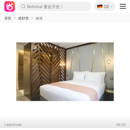
🇩🇪
4折！lulu周四疯狂上新
DE
Boticinal 夏促开抢！
还没结束！&OtherStories大促
Joybuy变相75折 随时失效
速领！Stanley独家85折
疑似霸哥！Camper额外叠85折
Zalando 奥莱闪促！每日更新
Moncler反季囤！5折起+叠9折
Coach Brooklyn仅€192
首页
抢好货
旅游
Lastminute
06-23