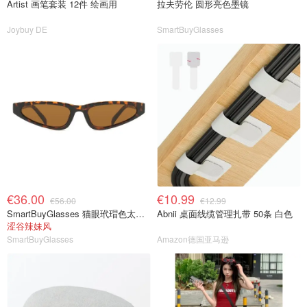
Artist 画笔套装 12件 绘画用
拉夫劳伦 圆形亮色墨镜
Joybuy DE
SmartBuyGlasses
€36.00
€10.99
€56.00
€12.99
SmartBuyGlasses 猫眼玳瑁色太阳镜
Abnii 桌面线缆管理扎带 50条 白色
涩谷辣妹风
SmartBuyGlasses
Amazon德国亚马逊