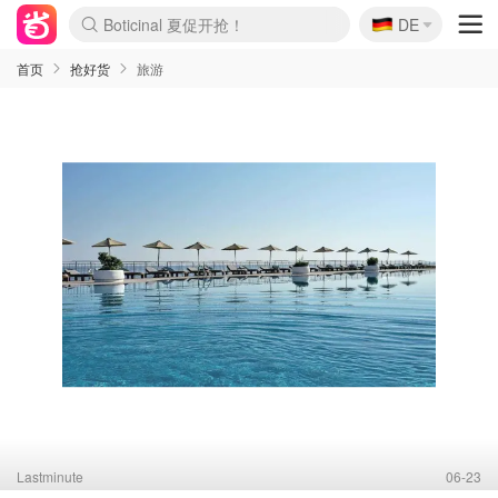
🇩🇪
4折！lulu周四疯狂上新
DE
Boticinal 夏促开抢！
还没结束！&OtherStories大促
Joybuy变相75折 随时失效
速领！Stanley独家85折
疑似霸哥！Camper额外叠85折
Zalando 奥莱闪促！每日更新
Moncler反季囤！5折起+叠9折
Coach Brooklyn仅€192
首页
抢好货
旅游
Lastminute
06-23