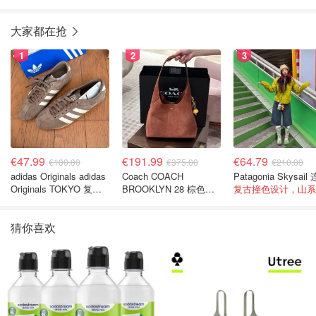
店
大家都在抢
1
2
3
€47.99
€191.99
€64.79
€100.00
€375.00
€210.00
adidas Originals adidas
Coach COACH
Originals TOKYO 复古
BROOKLYN 28 棕色金
休闲鞋 深棕色
色水桶包
猜你喜欢