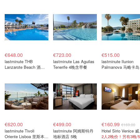
€648.00
€723.00
€515.00
lastminute THB
lastminute Las Aguilas
lastminute Ilunion
Lanzarote Beach 酒店 4
Tenerife 4晚含早餐
Palmanova 马略卡岛
晚
食宿4晚
€620.00
€499.00
€160.99
€169.00
lastminute Tivoli
lastminute 阿姆斯特丹
Hotel 
Oriente Lisboa 里斯本酒
地标酒店 5晚