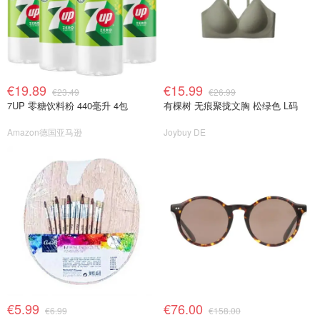
€19.89
€15.99
€23.49
€26.99
7UP 零糖饮料粉 440毫升 4包
有棵树 无痕聚拢文胸 松绿色 L码
Amazon德国亚马逊
Joybuy DE
€5.99
€76.00
€6.99
€158.00