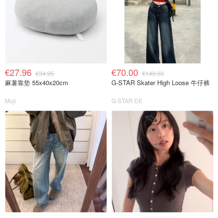
€27.96
€70.00
€34.95
€140.00
麻薯靠垫 55x40x20cm
G-STAR Skater High Loose 牛仔裤
Muji
G-STAR DE