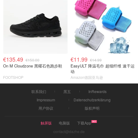
€135.49
€11.99
€150.00
€14.99
On M Cloudzone 黑曜石色跑步鞋
EasyULT 降温毛巾 超细纤维 速干运
动
FOOTSHOP
Amazon德国亚马逊
联系我们
黑五
InRewards
Impressum
Datenschutzerklärung
用户协议
版权声明
触屏版
电脑版
下载App
contact@dazhe.de