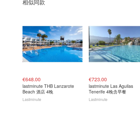
相似同款
€648.00
€723.00
lastminute THB Lanzarote
lastminute Las Aguilas
Beach 酒店 4晚
Tenerife 4晚含早餐
Lastminute
Lastminute