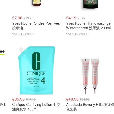
€7.96
€4.19
€19.90
€5.99
Yves Rocher Ondes Positives
Yves Rocher Handwaschgel
按摩油
Winterbeeren 洗手液 200ml
YVES ROCHER
YVES ROCHER
€35.36
€48.30
€47.15
€69.00
色 L
Clinique Clarifying Lotion 4 控
Anastasia Beverly Hills 腮红
油爽肤水 400ml
色套装