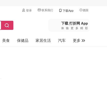
联系我们
德国
登录
下载App
🇺🇸
美国
下载 打折网 App
体验更多精彩
🇨🇳
中国
美食
保健品
家居生活
汽车
更多
🇨🇦
加拿大
🇬🇧
家电数码
英国
母婴玩具
🇩🇪
德国
旅游
🇫🇷
法国
🇮🇹
意大利
🇦🇺
澳洲
🇳🇿
新西兰