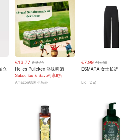
€13.77
€7.99
€15.30
€14.99
3 拍立
Helles Pulleken 淡味啤酒
ESMARA 女士长裤
Subscribe & Save可享9折
Amazon德国亚马逊
Lidl (DE)