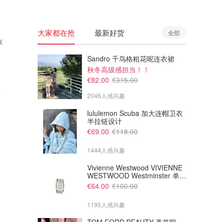
大家都在抢
最新好货
全部
享
Sandro 千鸟格粗花呢连衣裙
秋冬高级感担当！！
€82.00
€315.00
2046人感兴趣
lululemon Scuba 加大连帽卫衣
半拉链设计
€69.00
€118.00
1444人感兴趣
Vivienne Westwood VIVIENNE
WESTWOOD Westminster 单只
耳环
€64.00
€100.00
1195人感兴趣