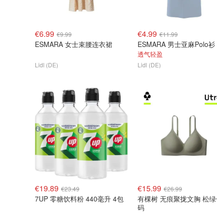
€6.99
€4.99
€9.99
€11.99
ESMARA 女士束腰连衣裙
ESMARA 男士亚麻Polo衫
透气轻盈
Lidl (DE)
Lidl (DE)
€19.89
€15.99
€23.49
€26.99
7UP 零糖饮料粉 440毫升 4包
有棵树 无痕聚拢文胸 松绿
码