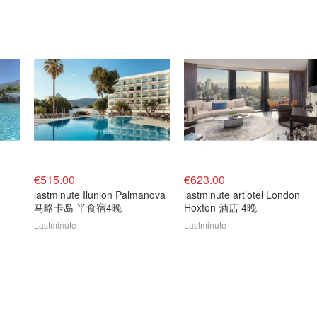
€515.00
€623.00
lastminute Ilunion Palmanova
lastminute art’otel London
马略卡岛 半食宿4晚
Hoxton 酒店 4晚
Lastminute
Lastminute