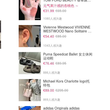
TOM FORD BEAUTY 香草限定 镜面唇蜜 #08INHIBITION
元气果汁感的杏桃色 ～
€31.99
€65.00
1080人感兴趣
Vivienne Westwood VIVIENNE
WESTWOOD Nano Solitaire 耳
环
€54.40
€85.00
1043人感兴趣
Puma Speedcat Ballet 女士休闲
运动鞋
€530.00
€1019.00
€76.46
€89.95
lastminute NH Collection
lastminute Hôtel Aqua Mirage
Carlo IV 布拉格酒店
Club 全包酒店 马拉喀什
886人感兴趣
Lastminute
Lastminute
Michael Kors Charlotte logo托
特包
€89.00
€295.00
869人感兴趣
adidas Originals adidas