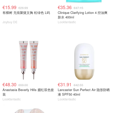
€15.99
€35.36
€26.99
€47.15
有棵树 无痕聚拢文胸 松绿色 L码
Clinique Clarifying Lotion 4 控油爽
肤水 400ml
Joybuy DE
Lookfantastic
€48.30
€31.91
€69.00
€42.55
Anastasia Beverly Hills 腮红双色套
Lancaster Sun Perfect Air 隐形防晒
装
液 SPF50 40ml
Lookfantastic
Lookfantastic