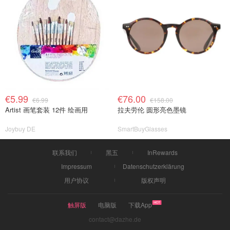
€5.99
€76.00
€6.99
€158.00
Artist 画笔套装 12件 绘画用
拉夫劳伦 圆形亮色墨镜
Joybuy DE
SmartBuyGlasses
联系我们
黑五
InRewards
Impressum
Datenschutzerklärung
用户协议
版权声明
触屏版
电脑版
下载App
contact@dazhe.de