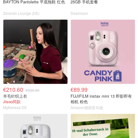
BAYTON Pantolette 平底拖鞋 红色
25GB 手机套餐
Zalando Lounge (DE)
Dealmoon
€210.60
€89.99
€335.00
羊毛针织上衣
FUJIFILM instax mini 13 即影即有
Jisoo同款
相机 粉色
Mytheresa DE
Amazon德国亚马逊