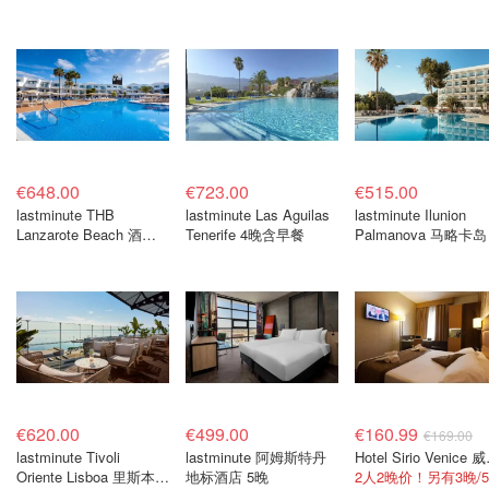
€648.00
€723.00
€515.00
lastminute THB
lastminute Las Aguilas
lastminute Ilunion
Lanzarote Beach 酒店 4
Tenerife 4晚含早餐
Palmanova 马略卡岛
晚
食宿4晚
€620.00
€499.00
€160.99
€169.00
lastminute Tivoli
lastminute 阿姆斯特丹
Hotel 
Oriente Lisboa 里斯本酒
地标酒店 5晚