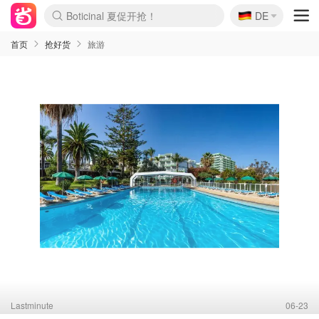
🇩🇪
4折！lulu周四疯狂上新
DE
Boticinal 夏促开抢！
还没结束！&OtherStories大促
Joybuy变相75折 随时失效
速领！Stanley独家85折
疑似霸哥！Camper额外叠85折
Zalando 奥莱闪促！每日更新
Moncler反季囤！5折起+叠9折
Coach Brooklyn仅€192
首页
抢好货
旅游
Lastminute
06-23