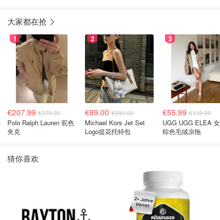
店
大家都在抢
1
2
3
€207.99
€89.00
€55.99
€375.00
€295.00
€139.99
Polo Ralph Lauren 驼色
Michael Kors Jet Set
UGG UGG ELEA 
夹克
Logo提花托特包
棕色毛绒凉拖
猜你喜欢