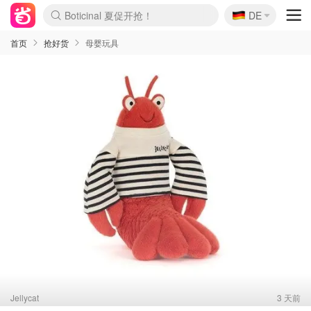
🇩🇪
4折！lulu周四疯狂上新
DE
Boticinal 夏促开抢！
还没结束！&OtherStories大促
Joybuy变相75折 随时失效
速领！Stanley独家85折
疑似霸哥！Camper额外叠85折
Zalando 奥莱闪促！每日更新
Moncler反季囤！5折起+叠9折
Coach Brooklyn仅€192
首页
抢好货
母婴玩具
Jellycat
3 天前