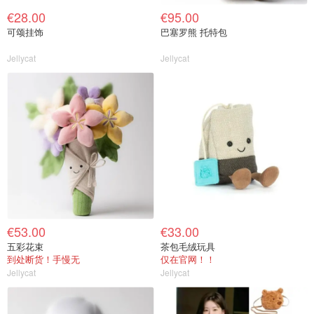
€28.00
€95.00
可颂挂饰
巴塞罗熊 托特包
Jellycat
Jellycat
€53.00
€33.00
五彩花束
茶包毛绒玩具
到处断货！手慢无
仅在官网！！
Jellycat
Jellycat