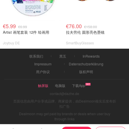
€5.99
€76.00
€6.99
€158.00
Artist 画笔套装 12件 绘画用
拉夫劳伦 圆形亮色墨镜
Joybuy DE
SmartBuyGlasses
联系我们
黑五
InRewards
Impressum
Datenschutzerklärung
用户协议
版权声明
触屏版
电脑版
下载App
contact@dazhe.de
页面信息由用户分享或品牌、商家提供，由Dealmoon核实后发布折
扣广告
Dealmoon may get paid by brands or deals when user buy
through links