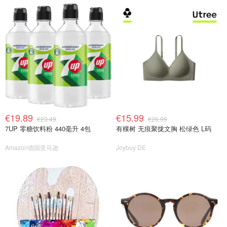
€19.89
€15.99
€23.49
€26.99
7UP 零糖饮料粉 440毫升 4包
有棵树 无痕聚拢文胸 松绿色 L码
Amazon德国亚马逊
Joybuy DE