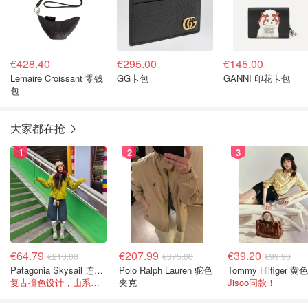
€428.40
€295.00
€145.00
Lemaire Croissant 零钱
GG卡包
GANNI 印花卡包
包
大家都在抢
1
2
3
€64.79
€207.99
€39.20
€210.00
€375.00
€99.90
Patagonia Skysail 连帽夹克
Polo Ralph Lauren 驼色
复古撞色设计，山系感直接拉满
夹克
Jisoo同款！