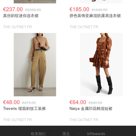
€237.00
€185.00
€2368.00
€1849.00
真丝斜纹迷你连衣裙
拼色装饰亚麻混纺露肩连衣裙
THE OUTNET FR
THE OUTNET FR
€48.00
€64.00
€473.00
€640.00
Treveris 缎面斜纹工装裤
Naiya 金属印花棉混短裙
THE OUTNET FR
THE OUTNET FR
联系我们
黑五
InRewards