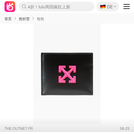
🇩🇪
4折！lulu周四疯狂上新
DE
Boticinal 夏促开抢！
还没结束！&OtherStories大促
Joybuy变相75折 随时失效
速领！Stanley独家85折
疑似霸哥！Camper额外叠85折
Zalando 奥莱闪促！每日更新
Moncler反季囤！5折起+叠9折
Coach Brooklyn仅€192
首页
抢好货
包包
THE OUTNET FR
06-23