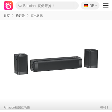
Boticinal 夏促开抢！
🇩🇪
DE
4折！lulu周四疯狂上新
还没结束！&OtherStories大促
Joybuy变相75折 随时失效
速领！Stanley独家85折
疑似霸哥！Camper额外叠85折
Zalando 奥莱闪促！每日更新
Moncler反季囤！5折起+叠9折
Coach Brooklyn仅€192
首页
抢好货
家电数码
Amazon德国亚马逊
06-23