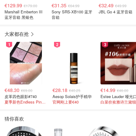
€129.99
€31.35
€32.49
€179.00
€64.99
€49.99
Marshall Emberton III
Sony SRS-XB100 蓝牙
JBL Go 4 蓝牙音箱
蓝牙音箱 黑银色
音箱
大家都在抢
1
2
3
€48.30
€28.18
€14.99
€69.00
€40.25
€46.00
皮革四色眼影#740
Aesop Solais护手精华
夏季新色Endless Pink 非常仙的亮片盘！
官网刚上要€40
猜你喜欢