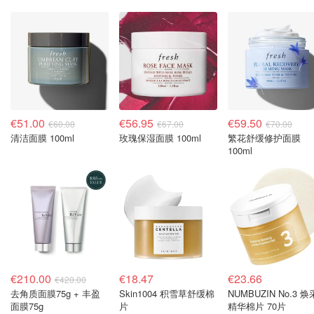
€51.00
€56.95
€59.50
€60.00
€67.00
€70.00
清洁面膜 100ml
玫瑰保湿面膜 100ml
繁花舒缓修护面膜
100ml
€210.00
€18.47
€23.66
€420.00
去角质面膜75g + 丰盈
Skin1004 积雪草舒缓棉
NUMBUZIN No.3 焕
面膜75g
片
精华棉片 70片