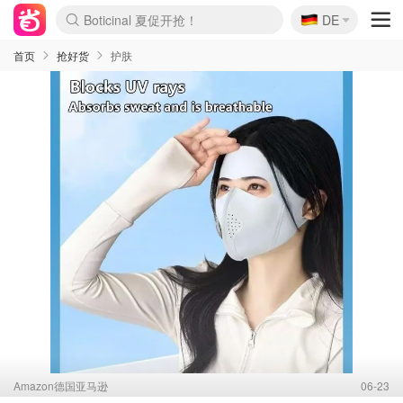
🇩🇪
4折！lulu周四疯狂上新
DE
Boticinal 夏促开抢！
还没结束！&OtherStories大促
Joybuy变相75折 随时失效
速领！Stanley独家85折
疑似霸哥！Camper额外叠85折
Zalando 奥莱闪促！每日更新
Moncler反季囤！5折起+叠9折
Coach Brooklyn仅€192
首页
抢好货
护肤
Amazon德国亚马逊
06-23