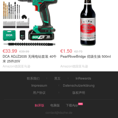
€33.99
€1.50
€39.99
€2.73
DCA ADJZ2035 无绳电钻套装 40牛
PearlRiverBridge 优级生抽 500ml
米 25件20V
Amazon德国亚马逊
Amazon德国亚马逊
联系我们
黑五
InRewards
Impressum
Datenschutzerklärung
用户协议
版权声明
触屏版
电脑版
下载App
contact@dazhe.de