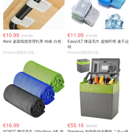
€10.99
€11.99
€12.99
€14.99
Abnii 桌面线缆管理扎带 50条 白色
EasyULT 降温毛巾 超细纤维 速干运
动
Amazon德国亚马逊
Amazon德国亚马逊
€16.99
€55.16
€64.90
YQXCC 降温毛巾 120x30cm 3条 超
Steinborg 30升电动冷藏箱 二合一保