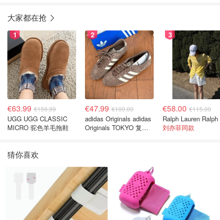
大家都在抢
1
2
3
€63.99
€47.99
€58.00
€159.99
€100.00
€115.00
UGG UGG CLASSIC
adidas Originals adidas
MICRO 驼色羊毛拖鞋
Originals TOKYO 复古
刘亦菲同款
休闲鞋 深棕色
猜你喜欢