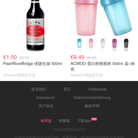
€1.50
€8.49
€2.73
€9.99
PearlRiverBridge 优级生抽 500ml
ACWOO 蛋白粉摇摇杯 500ml 蓝+粉
色
Amazon德国亚马逊
Amazon德国亚马逊
联系我们
黑五
InRewards
Impressum
Datenschutzerklärung
用户协议
版权声明
触屏版
电脑版
下载App
contact@dazhe.de
页面信息由用户分享或品牌、商家提供，由Dealmoon核实后发布折