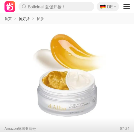
🇩🇪
4折！lulu周四疯狂上新
DE
Boticinal 夏促开抢！
还没结束！&OtherStories大促
Joybuy变相75折 随时失效
速领！Stanley独家85折
疑似霸哥！Camper额外叠85折
Zalando 奥莱闪促！每日更新
Moncler反季囤！5折起+叠9折
Coach Brooklyn仅€192
首页
抢好货
护肤
Amazon德国亚马逊
07-24