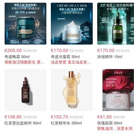
€205.00
€170.00
€170.00
€245.00
€210.00
€210.00
奇迹晚霜 30ml
奇迹冷凝霜 30ml
浓缩精华 15ml
彻夜激活细胞新生 紧致内外轮廓
油皮挚爱 直击油皮老化根源，由内抚纹焕亮
€108.80
€103.70
€41.65
€128.00
€122.00
€49.00
红茶普拉提精华 50ml
红茶精华水 250ml
玫瑰面霜 50ml
密集滋润，深度水润