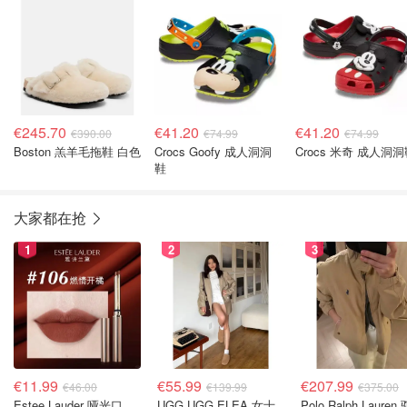
€245.70
€41.20
€41.20
€390.00
€74.99
€74.99
Boston 羔羊毛拖鞋 白色
Crocs Goofy 成人洞洞
Crocs 米奇 成人洞
鞋
大家都在抢
1
2
3
€11.99
€55.99
€207.99
€46.00
€139.99
€375.00
Estee Lauder 哑光口红 double or nothing色号
UGG UGG ELEA 女士
Polo Ralph Lauren