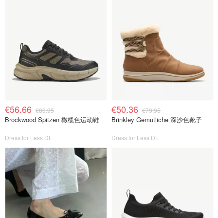
€56.66
€50.36
€89.95
€79.95
Brockwood Spitzen 橄榄色运动鞋
Brinkley Gemutliche 深沙色靴子
Dress for Less DE
Dress for Less DE