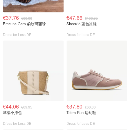
€37.76
€47.66
€60.00
€106.95
Emelina Gem 豹纹玛丽珍
Sheer35 蓝色凉鞋
Dress for Less DE
Dress for Less DE
€44.06
€37.80
€69.95
€60.00
草编小挎包
Teirra Run 运动鞋
Dress for Less DE
Dress for Less DE