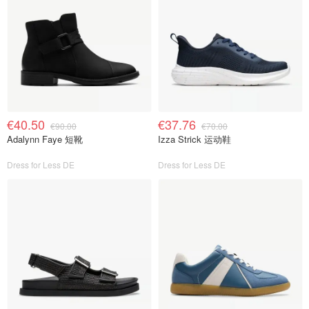
€40.50
€37.76
€90.00
€70.00
Adalynn Faye 短靴
Izza Strick 运动鞋
Dress for Less DE
Dress for Less DE