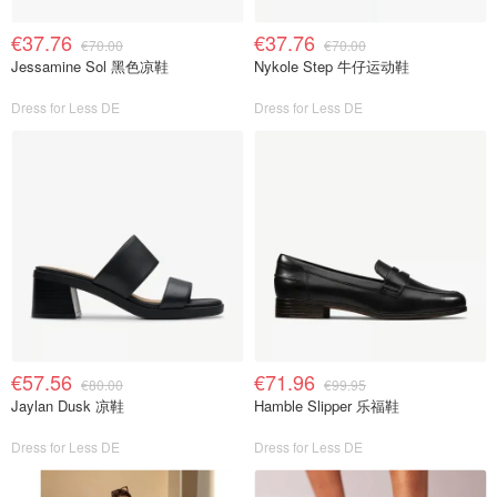
€37.76
€37.76
€70.00
€70.00
Jessamine Sol 黑色凉鞋
Nykole Step 牛仔运动鞋
Dress for Less DE
Dress for Less DE
€57.56
€71.96
€80.00
€99.95
Jaylan Dusk 凉鞋
Hamble Slipper 乐福鞋
Dress for Less DE
Dress for Less DE