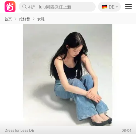
🇩🇪
4折！lulu周四疯狂上新
DE
Boticinal 夏促开抢！
还没结束！&OtherStories大促
Joybuy变相75折 随时失效
速领！Stanley独家85折
疑似霸哥！Camper额外叠85折
Zalando 奥莱闪促！每日更新
Moncler反季囤！5折起+叠9折
Coach Brooklyn仅€192
首页
抢好货
女鞋
Dress for Less DE
08-04