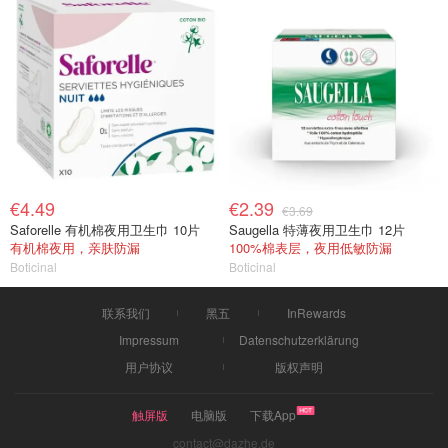
€4.49
€2.39
€3.69
Saforelle 有机棉夜用卫生巾 10片
Saugella 特薄夜用卫生巾 12片
有机棉夜用，亲肤防漏
100%棉表层，夜用低敏防漏
Boticinal
Boticinal
联系我们
黑五
InRewards
Impressum
Datenschutzerklärung
用户协议
版权声明
触屏版
电脑版
下载App
contact@dazhe.de