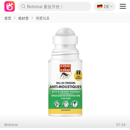
🇩🇪
Boticinal 夏促开抢！
DE
4折！lulu周四疯狂上新
还没结束！&OtherStories大促
Joybuy变相75折 随时失效
速领！Stanley独家85折
疑似霸哥！Camper额外叠85折
Zalando 奥莱闪促！每日更新
Moncler反季囤！5折起+叠9折
Coach Brooklyn仅€192
首页
抢好货
母婴玩具
Boticinal
07-24