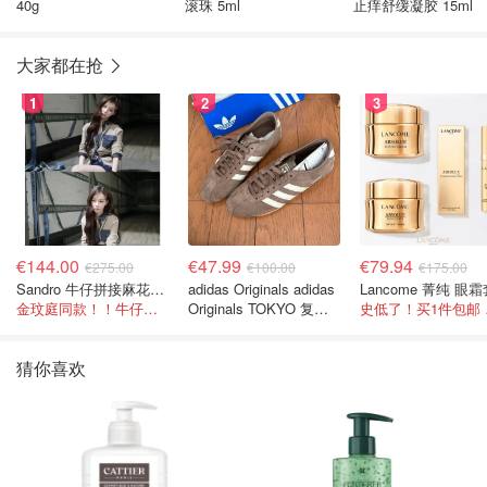
40g
滚珠 5ml
止痒舒缓凝胶 15ml
大家都在抢
1
2
3
€144.00
€47.99
€79.94
€275.00
€100.00
€175.00
Sandro 牛仔拼接麻花针织夹克
adidas Originals adidas
Lancome 菁纯 眼
金玟庭同款！！牛仔拼接超有层次感
Originals TOKYO 复古
史低
休闲鞋 深棕色
猜你喜欢