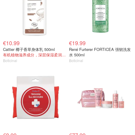
€10.99
€19.99
Cattier 椰子香草身体乳 500ml
René Furterer FORTICEA 强韧洗发
有机植物滋养成分，深层保湿柔润肌肤
水 500ml
Boticinal
Boticinal