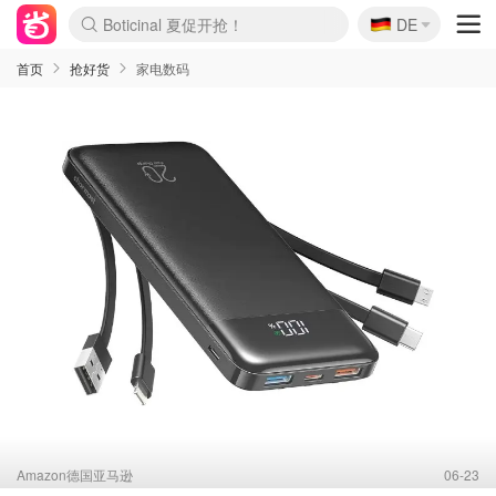
Boticinal 夏促开抢！
🇩🇪
4折！lulu周四疯狂上新
DE
还没结束！&OtherStories大促
Joybuy变相75折 随时失效
速领！Stanley独家85折
疑似霸哥！Camper额外叠85折
Zalando 奥莱闪促！每日更新
Moncler反季囤！5折起+叠9折
Coach Brooklyn仅€192
首页
抢好货
家电数码
Amazon德国亚马逊
06-23