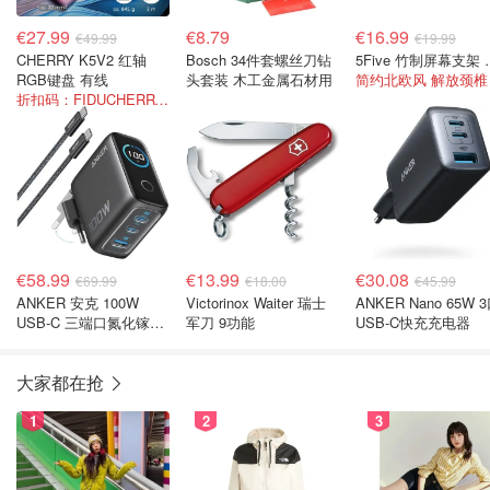
€27.99
€8.79
€16.99
€49.99
€19.99
CHERRY K5V2 红轴
Bosch 34件套螺丝刀钻
5Five
RGB键盘 有线
头套装 木工金属石材用
简约北欧风 解放颈椎
折扣码：FIDUCHERRY44
€58.99
€13.99
€30.08
€69.99
€18.00
€45.99
ANKER 安克 100W
Victorinox Waiter 瑞士
ANKER Nano 65W 
USB-C 三端口氮化镓充
军刀 9功能
USB-C快充充电器
电器 智能显示屏
大家都在抢
1
2
3