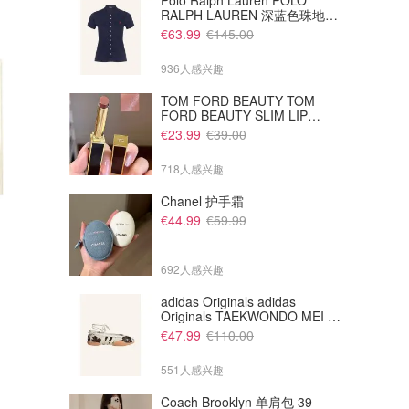
Polo Ralph Lauren POLO
RALPH LAUREN 深蓝色珠地布
Polo衫
€63.99
€145.00
936人感兴趣
TOM FORD BEAUTY TOM
FORD BEAUTY SLIM LIP
COLOR SHINE 口红 open back
€23.99
€39.00
色
718人感兴趣
Chanel 护手霜
€44.99
€59.99
€16.21
€1.94
€1.99
巧克力夹心饼干
原味黄油饼干
12包
692人感兴趣
Amazon德国亚马逊
Amazon德国亚马逊
adidas Originals adidas
Originals TAEKWONDO MEI 芭
蕾鞋 棕色米色
€47.99
€110.00
551人感兴趣
Coach Brooklyn 单肩包 39