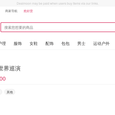
Dealmoon may be paid when users buy items via our links.
商家导航
抢好货
护理
服饰
女鞋
配饰
包包
男士
运动户外
 世界巡演
00
其他