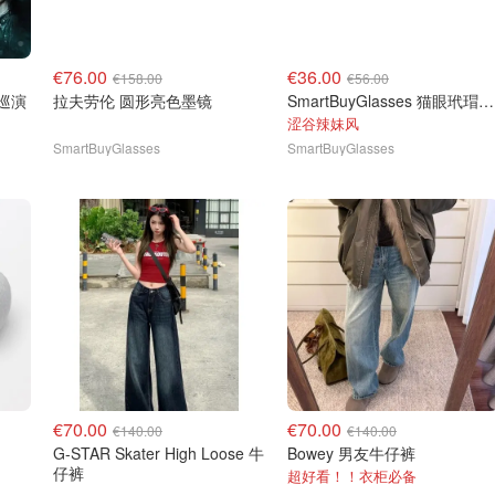
€76.00
€36.00
€158.00
€56.00
洲巡演
拉夫劳伦 圆形亮色墨镜
SmartBuyGlasses 猫眼玳瑁色太阳镜
涩谷辣妹风
SmartBuyGlasses
SmartBuyGlasses
€70.00
€70.00
€140.00
€140.00
G-STAR Skater High Loose 牛
Bowey 男友牛仔裤
仔裤
超好看！！衣柜必备