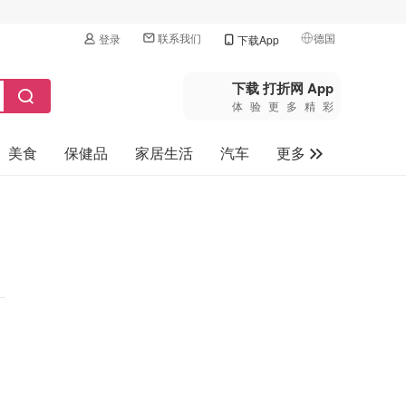
联系我们
德国
登录
下载App
🇺🇸
美国
下载 打折网 App
体验更多精彩
🇨🇳
中国
美食
保健品
家居生活
汽车
更多
🇨🇦
加拿大
🇬🇧
家电数码
英国
母婴玩具
🇩🇪
德国
旅游
🇫🇷
法国
🇮🇹
意大利
🇦🇺
澳洲
🇳🇿
新西兰