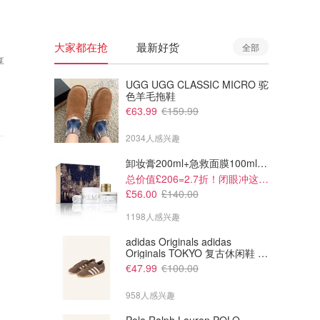
大家都在抢
最新好货
全部
享
UGG UGG CLASSIC MICRO 驼
色羊毛拖鞋
€63.99
€159.99
2034人感兴趣
卸妆膏200ml+急救面膜100ml+青春面霜15ml
总价值£206=2.7折！闭眼冲这套！
£56.00
£140.00
1198人感兴趣
adidas Originals adidas
Originals TOKYO 复古休闲鞋 深
棕色
€47.99
€100.00
958人感兴趣