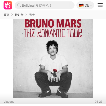
🇩🇪
4折！lulu周四疯狂上新
DE
Boticinal 夏促开抢！
还没结束！&OtherStories大促
Joybuy变相75折 随时失效
速领！Stanley独家85折
疑似霸哥！Camper额外叠85折
Zalando 奥莱闪促！每日更新
Moncler反季囤！5折起+叠9折
Coach Brooklyn仅€192
首页
抢好货
男士
Viagogo
06-23