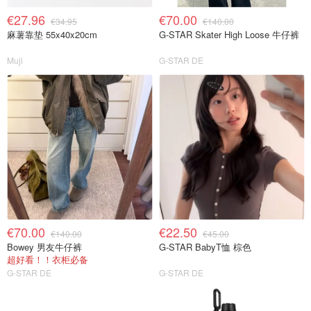
€27.96
€70.00
€34.95
€140.00
麻薯靠垫 55x40x20cm
G-STAR Skater High Loose 牛仔裤
Muji
G-STAR DE
€70.00
€22.50
€140.00
€45.00
Bowey 男友牛仔裤
G-STAR BabyT恤 棕色
超好看！！衣柜必备
G-STAR DE
G-STAR DE