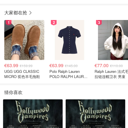
大家都在抢
1
2
3
€63.99
€63.99
€77.00
€159.99
€145.00
€110.00
UGG UGG CLASSIC
Polo Ralph Lauren
Ralph Lauren 法式
MICRO 驼色羊毛拖鞋
POLO RALPH LAUREN
拉链连帽卫衣 男童
深蓝色珠地布 Polo衫
猜你喜欢