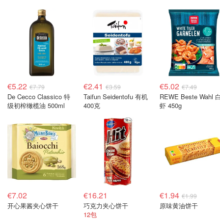
€5.22
€2.41
€5.02
€7.79
€3.59
€7.49
De Cecco Classico 特
Taifun Seidentofu 有机
REWE Beste Wahl
级初榨橄榄油 500ml
400克
虾 450g
€7.02
€16.21
€1.94
€1.99
开心果酱夹心饼干
巧克力夹心饼干
原味黄油饼干
12包