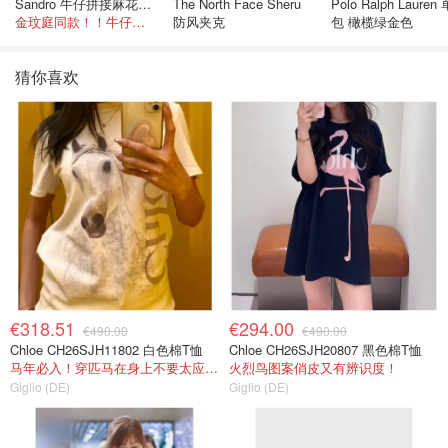
Sandro 牛仔拼接麻花针织夹克
The North Face Sheru
Polo Ralph Lauren
金玟庭同款！！牛仔拼接超有层次感
防风夹克
包 橄榄绿金色
猜你喜欢
€318.51
€294.00
€490.00
€490.00
Chloe CH26SJH11802 白色棉T恤
Chloe CH26SJH20807 黑色棉T恤
马年必入！穿匹马在身上不要太应景！
火烈鸟图案俏皮又有辨识度！
Giglio (DE)
Giglio (DE)