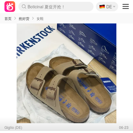
🇩🇪
4折！lulu周四疯狂上新
DE
Boticinal 夏促开抢！
还没结束！&OtherStories大促
Joybuy变相75折 随时失效
速领！Stanley独家85折
疑似霸哥！Camper额外叠85折
Zalando 奥莱闪促！每日更新
Moncler反季囤！5折起+叠9折
Coach Brooklyn仅€192
首页
抢好货
女鞋
Giglio (DE)
06-23