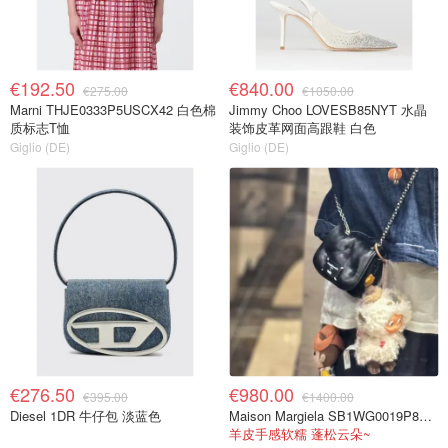
€192.50
€840.00
€275.00
€1050.00
Marni THJE0333P5USCX42 白色棉
Jimmy Choo LOVESB85NYT 水晶
质标志T恤
装饰皮革网面高跟鞋 白色
Giglio (DE)
Giglio (DE)
€276.50
€980.00
€395.00
€1400.00
Diesel 1DR 牛仔包 淡蓝色
Maison Margiela SB1WG0019P8840 黑色羊皮手袋
羊皮手感软糯 蓬松云朵~