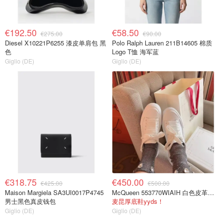
€192.50
€58.50
€275.00
€90.00
Diesel X10221P6255 漆皮单肩包 黑
Polo Ralph Lauren 211B14605 棉质
色
Logo T恤 海军蓝
Giglio (DE)
Giglio (DE)
€318.75
€450.00
€425.00
€500.00
Maison Margiela SA3UI0017P4745
McQueen 553770WIAIH 白色皮革厚底鞋
男士黑色真皮钱包
麦昆厚底鞋yyds！
Giglio (DE)
Giglio (DE)