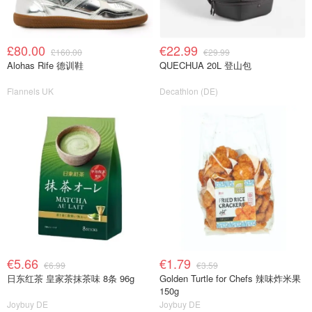
£80.00
€22.99
£160.00
€29.99
Alohas Rife 德训鞋
QUECHUA 20L 登山包
Flannels UK
Decathlon (DE)
€5.66
€1.79
€6.99
€3.59
日东红茶 皇家茶抹茶味 8条 96g
Golden Turtle for Chefs 辣味炸米果
150g
Joybuy DE
Joybuy DE