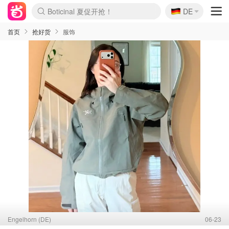
🇩🇪
4折！lulu周四疯狂上新
DE
Boticinal 夏促开抢！
还没结束！&OtherStories大促
Joybuy变相75折 随时失效
速领！Stanley独家85折
疑似霸哥！Camper额外叠85折
Zalando 奥莱闪促！每日更新
Moncler反季囤！5折起+叠9折
Coach Brooklyn仅€192
首页
抢好货
服饰
Engelhorn (DE)
06-23