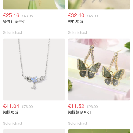
€25.16
€32.40
€43.95
€45.00
绿野仙踪手链
樱桃项链
Selenichast
Selenichast
€41.04
€11.52
€76.00
€28.00
蝴蝶项链
蝴蝶翅膀耳钉
Selenichast
Selenichast