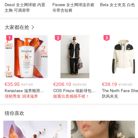
Desol 女士网球裙 内置
Fisoew 女士网球连衣裙
Beta 女士夹克 白色
文胸 可调肩带
吊带含短裤
大家都在抢
1
2
3
€35.95
€206.10
€39.19
€57.20
€229.00
€100.00
Kerastase 滋养顺滑洗发水500ml
COS Frieze 保龄球包 棕色皮革
The North Face She
强韧秀发 润泽滋养
能看出质感很不错！
防风夹克
猜你喜欢