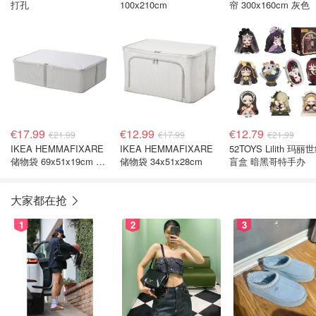
打孔
100x210cm
帘 300x160cm 灰色
€17.99
€12.99
€12.79
€21.99
€17.99
€21.99
IKEA HEMMAFIXARE
IKEA HEMMAFIXARE
52TOYS Lilith 玛丽
储物袋 69x51x19cm 条
储物袋 34x51x28cm
盲盒 暗黑哥特手办
纹
大家都在抢
1
2
3