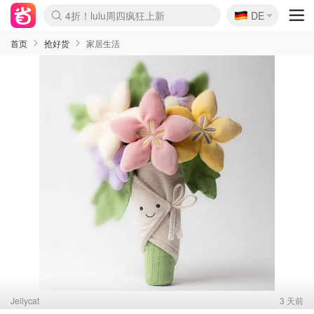
🇩🇪
4折！lulu周四疯狂上新
DE
Boticinal 夏促开抢！
还没结束！&OtherStories大促
Joybuy变相75折 随时失效
速领！Stanley独家85折
疑似霸哥！Camper额外叠85折
Zalando 奥莱闪促！每日更新
Moncler反季囤！5折起+叠9折
Coach Brooklyn仅€192
首页
抢好货
家居生活
Jellycat
3 天前