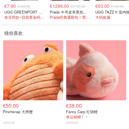
€7.90
€1296.00
€53.00
€129.95
€2700.00
€149.95
UGG GREENPORT 室内拖鞋 棕色
Prada 中号皮革黑色单肩包
肯豆同款~目前黄金码都在
Prada经典通勤包！黑色耐看又百搭
大码捡漏
猜你喜欢
€55.00
€38.00
Pinchsnap 大闸蟹
Fancy Carp 红锦鲤
幸运锦鲤！！
Jellycat
Jellycat