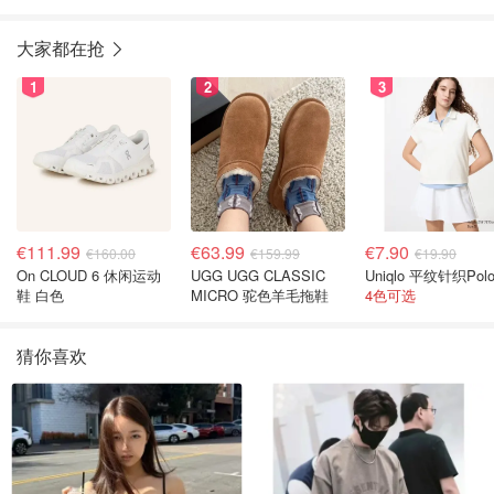
皮鞋 女鞋
大家都在抢
1
2
3
€111.99
€63.99
€7.90
€160.00
€159.99
€19.90
On CLOUD 6 休闲运动
UGG UGG CLASSIC
Uniqlo 平纹针织Pol
鞋 白色
MICRO 驼色羊毛拖鞋
4色可选
猜你喜欢