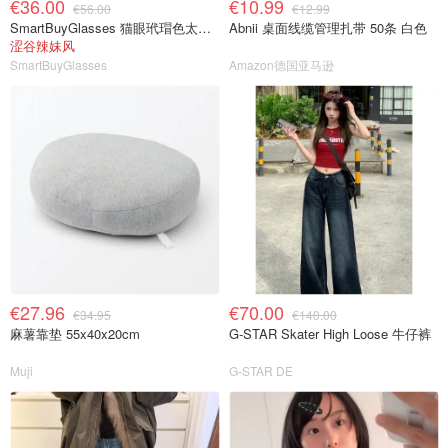
€36.00
€10.99
€56.00
€12.99
SmartBuyGlasses 猫眼玳瑁色太阳镜
Abnii 桌面线缆管理扎带 50条 白色
涩谷辣妹风
SmartBuyGlasses
Amazon德国亚马逊
€27.96
€70.00
€34.95
€140.00
麻薯靠垫 55x40x20cm
G-STAR Skater High Loose 牛仔裤
Muji
G-STAR DE