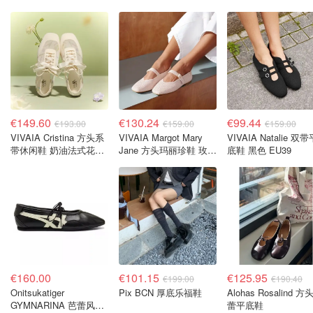
€149.60
€130.24
€99.44
€193.00
€159.00
€159.00
VIVAIA Cristina 方头系
VIVAIA Margot Mary
VIVAIA Natalie 双带
带休闲鞋 奶油法式花卉
Jane 方头玛丽珍鞋 玫瑰
底鞋 黑色 EU39
EU39
金 EU41.5
€160.00
€101.15
€125.95
€199.00
€190.40
Onitsukatiger
Pix BCN 厚底乐福鞋
Alohas Rosalind 方
GYMNARINA 芭蕾风软
蕾平底鞋