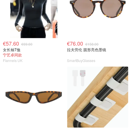
€57.60
€76.00
€69.60
€158.00
女长袖T恤
拉夫劳伦 圆形亮色墨镜
宁艺卓同款
Flannels UK
SmartBuyGlasses