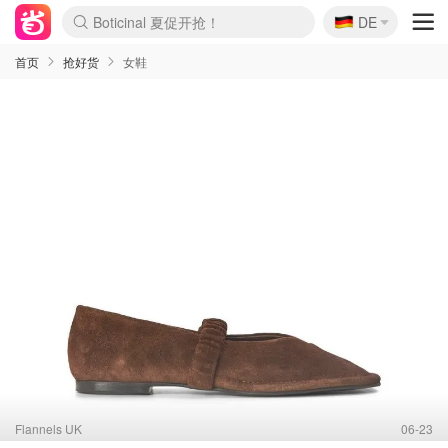
🇩🇪
4折！lulu周四疯狂上新
DE
Boticinal 夏促开抢！
还没结束！&OtherStories大促
Joybuy变相75折 随时失效
速领！Stanley独家85折
疑似霸哥！Camper额外叠85折
Zalando 奥莱闪促！每日更新
Moncler反季囤！5折起+叠9折
Coach Brooklyn仅€192
首页
抢好货
女鞋
Flannels UK
06-23