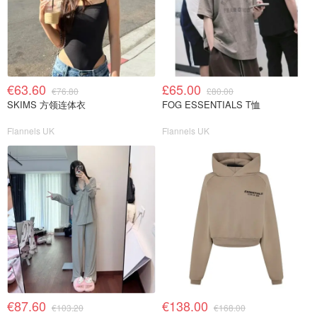
€63.60
£65.00
€76.80
£80.00
SKIMS 方领连体衣
FOG ESSENTIALS T恤
Flannels UK
Flannels UK
€87.60
€138.00
€103.20
€168.00