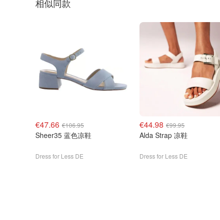
相似同款
€47.66
€44.98
€106.95
€99.95
Sheer35 蓝色凉鞋
Alda Strap 凉鞋
Dress for Less DE
Dress for Less DE