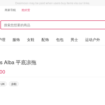
Dealmoon may be paid when users buy items via our links.
商家导航
抢好货
护理
服饰
女鞋
配饰
包包
男士
运动户外
as Alba 平底凉拖
00
s UK
凉鞋