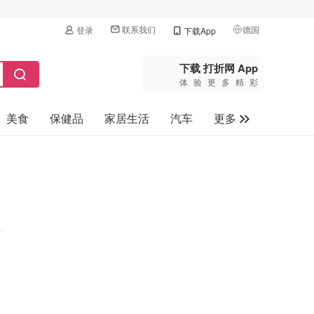
联系我们
德国
登录
下载App
🇺🇸
美国
下载 打折网 App
体验更多精彩
🇨🇳
中国
美食
保健品
家居生活
汽车
更多
🇨🇦
加拿大
🇬🇧
家电数码
英国
母婴玩具
🇩🇪
德国
旅游
🇫🇷
法国
🇮🇹
意大利
🇦🇺
澳洲
🇳🇿
新西兰