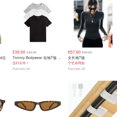
£35.00
€57.60
£43.00
€69.60
1/4拉
Tommy Bodywear 短袖T恤 3件装
女长袖T恤
仅£12/件！
宁艺卓同款
Flannels UK
Flannels UK