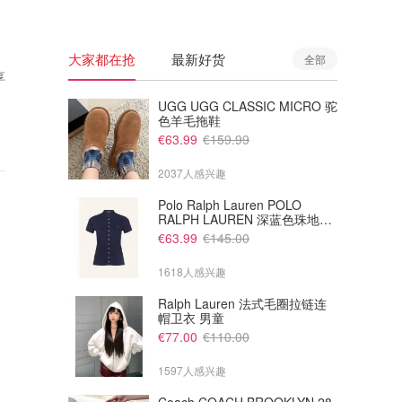
大家都在抢
最新好货
全部
享
UGG UGG CLASSIC MICRO 驼
色羊毛拖鞋
€63.99
€159.99
2037人感兴趣
Polo Ralph Lauren POLO
RALPH LAUREN 深蓝色珠地布
Polo衫
€63.99
€145.00
1618人感兴趣
Ralph Lauren 法式毛圈拉链连
帽卫衣 男童
€77.00
€110.00
1597人感兴趣