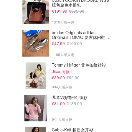
Coach COACH BROOKLYN 28
棕色金色水桶包
€191.99
€375.00
1310人感兴趣
adidas Originals adidas
Originals TOKYO 复古休闲鞋 深
棕色
€47.99
€100.00
1108人感兴趣
Tommy Hilfiger 黄色条纹衬衫
Jisoo同款！
€101.15
€26.59
€199.00
€43.99
€39.20
€99.90
Pix BCN 厚底乐福鞋
Litfun 女士软木拖鞋 可调扣
994人感兴趣
Camper
Amazon德国亚马逊
儿童V领纯棉针织衫
€81.00
€135.00
941人感兴趣
Cable-Knit 棉质女开衫