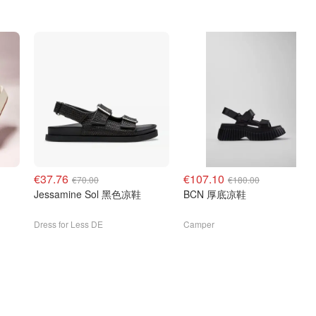
€37.76
€107.10
€70.00
€180.00
Jessamine Sol 黑色凉鞋
BCN 厚底凉鞋
Dress for Less DE
Camper