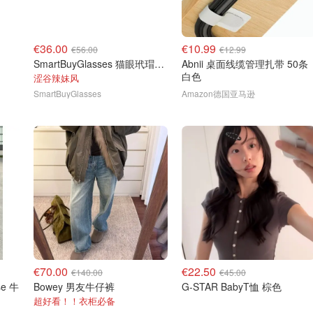
€36.00
€10.99
€56.00
€12.99
SmartBuyGlasses 猫眼玳瑁色太阳镜
Abnii 桌面线缆管理扎带 50条
白色
涩谷辣妹风
SmartBuyGlasses
Amazon德国亚马逊
€70.00
€22.50
€140.00
€45.00
se 牛
Bowey 男友牛仔裤
G-STAR BabyT恤 棕色
超好看！！衣柜必备