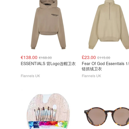
€138.00
£23.00
€168.00
£115.00
ESSENTIALS 背Logo连帽卫衣
Fear Of God Essentials 
链抓绒卫衣
Flannels UK
Flannels UK