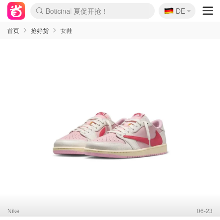
🇩🇪
Boticinal 夏促开抢！
DE
4折！lulu周四疯狂上新
还没结束！&OtherStories大促
Joybuy变相75折 随时失效
速领！Stanley独家85折
疑似霸哥！Camper额外叠85折
Zalando 奥莱闪促！每日更新
Moncler反季囤！5折起+叠9折
Coach Brooklyn仅€192
首页
抢好货
女鞋
Nike
06-23