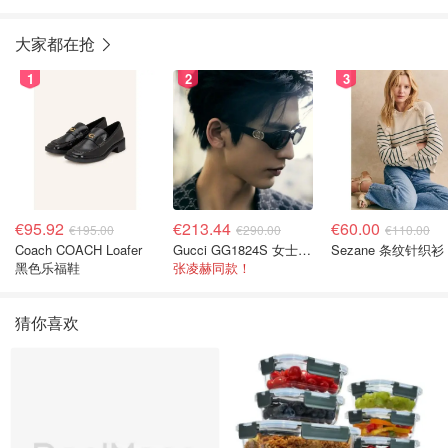
大家都在抢
1
2
3
€95.92
€213.44
€60.00
€195.00
€290.00
€110.00
Coach COACH Loafer
Gucci GG1824S 女士太阳镜
Sezane 条纹针织衫
黑色乐福鞋
张凌赫同款！
猜你喜欢