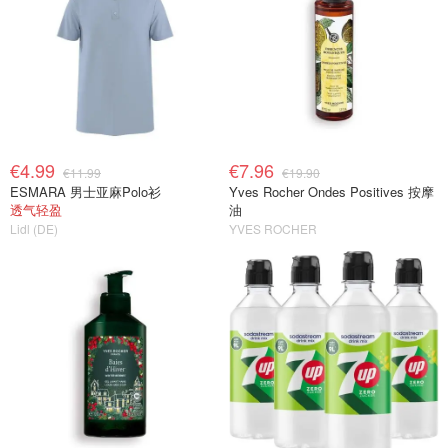
€4.99
€7.96
€11.99
€19.90
ESMARA 男士亚麻Polo衫
Yves Rocher Ondes Positives 按摩
透气轻盈
油
Lidl (DE)
YVES ROCHER