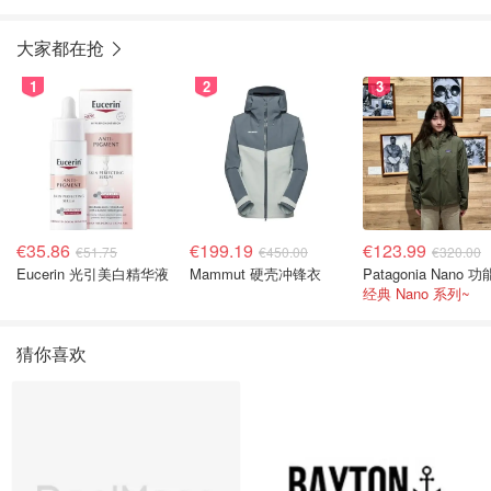
大家都在抢
1
2
3
€35.86
€199.19
€123.99
€51.75
€450.00
€320.00
Eucerin 光引美白精华液
Mammut 硬壳冲锋衣
经典 Nano 系列~
猜你喜欢