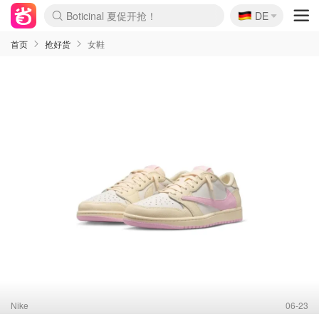
🇩🇪
4折！lulu周四疯狂上新
DE
Boticinal 夏促开抢！
还没结束！&OtherStories大促
Joybuy变相75折 随时失效
速领！Stanley独家85折
疑似霸哥！Camper额外叠85折
Zalando 奥莱闪促！每日更新
Moncler反季囤！5折起+叠9折
Coach Brooklyn仅€192
首页
抢好货
女鞋
Nike
06-23