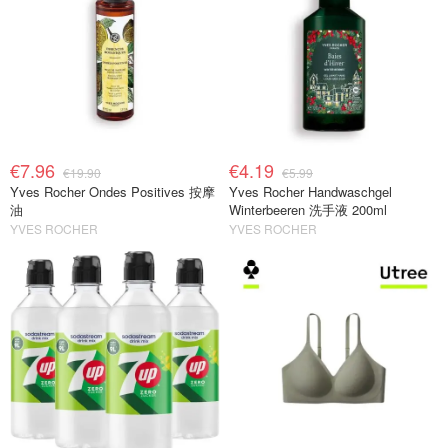
€7.96
€4.19
€19.90
€5.99
Yves Rocher Ondes Positives 按摩
Yves Rocher Handwaschgel
油
Winterbeeren 洗手液 200ml
YVES ROCHER
YVES ROCHER