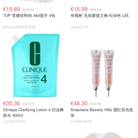
€19.89
€15.99
€23.49
€26.99
7UP 零糖饮料粉 440毫升 4包
有棵树 无痕聚拢文胸 松绿色 L码
Amazon德国亚马逊
Joybuy DE
€35.36
€48.30
€47.15
€69.00
Clinique Clarifying Lotion 4 控油爽
Anastasia Beverly Hills 腮红双色套
肤水 400ml
装
Lookfantastic
Lookfantastic