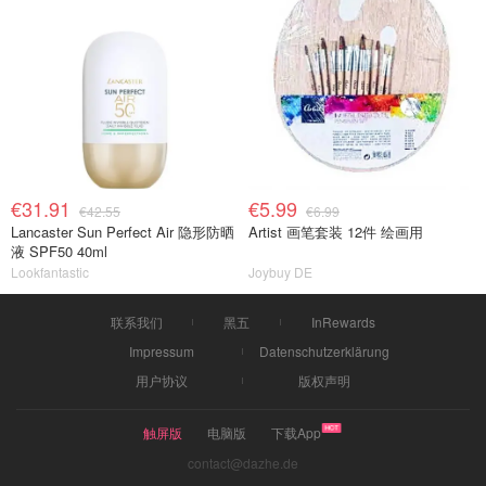
€31.91
€5.99
€42.55
€6.99
Lancaster Sun Perfect Air 隐形防晒
Artist 画笔套装 12件 绘画用
液 SPF50 40ml
Lookfantastic
Joybuy DE
联系我们
黑五
InRewards
Impressum
Datenschutzerklärung
用户协议
版权声明
触屏版
电脑版
下载App
contact@dazhe.de