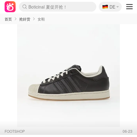
🇩🇪
Boticinal 夏促开抢！
DE
4折！lulu周四疯狂上新
还没结束！&OtherStories大促
Joybuy变相75折 随时失效
速领！Stanley独家85折
疑似霸哥！Camper额外叠85折
Zalando 奥莱闪促！每日更新
Moncler反季囤！5折起+叠9折
Coach Brooklyn仅€192
首页
抢好货
女鞋
FOOTSHOP
06-23