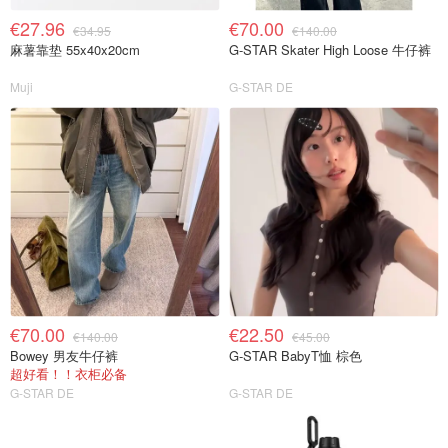
€27.96
€70.00
€34.95
€140.00
麻薯靠垫 55x40x20cm
G-STAR Skater High Loose 牛仔裤
Muji
G-STAR DE
€70.00
€22.50
€140.00
€45.00
Bowey 男友牛仔裤
G-STAR BabyT恤 棕色
超好看！！衣柜必备
G-STAR DE
G-STAR DE