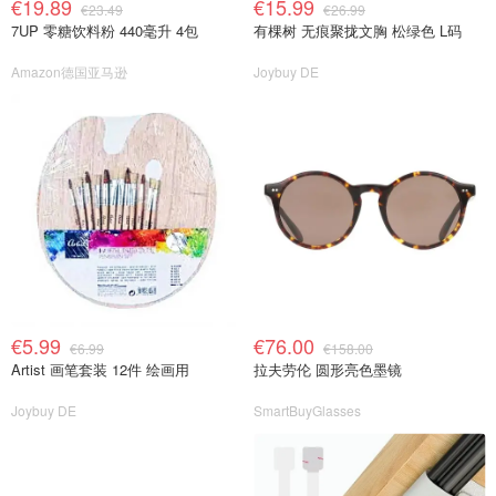
€19.89
€15.99
€23.49
€26.99
7UP 零糖饮料粉 440毫升 4包
有棵树 无痕聚拢文胸 松绿色 L码
Amazon德国亚马逊
Joybuy DE
€5.99
€76.00
€6.99
€158.00
Artist 画笔套装 12件 绘画用
拉夫劳伦 圆形亮色墨镜
Joybuy DE
SmartBuyGlasses