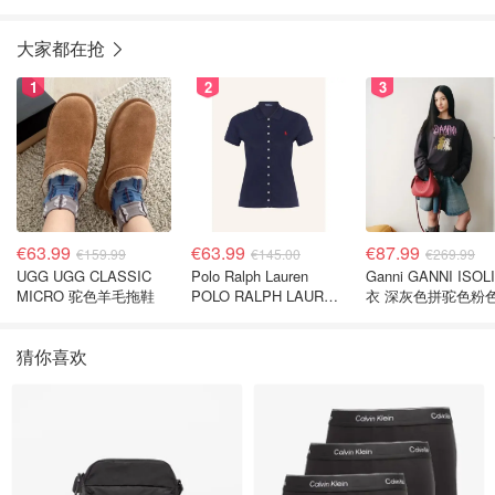
鞋 复古网面运动鞋
大家都在抢
1
2
3
€63.99
€63.99
€87.99
€159.99
€145.00
€269.99
UGG UGG CLASSIC
Polo Ralph Lauren
Ganni GANNI ISOL
MICRO 驼色羊毛拖鞋
POLO RALPH LAUREN
衣 深灰色拼驼色粉
深蓝色珠地布 Polo衫
猜你喜欢