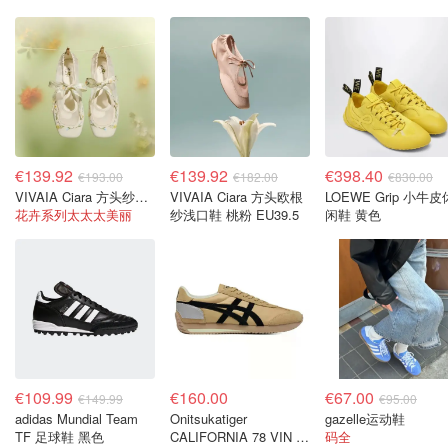
€139.92
€139.92
€398.40
€193.00
€182.00
€830.00
VIVAIA Ciara 方头纱织花卉平底鞋
VIVAIA Ciara 方头欧根
LOEWE Grip 小牛皮
花卉系列太太太美丽
纱浅口鞋 桃粉 EU39.5
闲鞋 黄色
€109.99
€160.00
€67.00
€149.99
€95.00
adidas Mundial Team
Onitsukatiger
gazelle运动鞋
TF 足球鞋 黑色
CALIFORNIA 78 VIN 女
码全