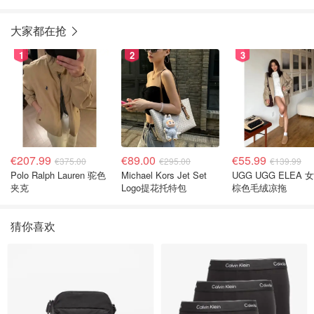
鞋
大家都在抢
1
2
3
€207.99
€89.00
€55.99
€375.00
€295.00
€139.99
Polo Ralph Lauren 驼色
Michael Kors Jet Set
UGG UGG ELEA 
夹克
Logo提花托特包
棕色毛绒凉拖
猜你喜欢