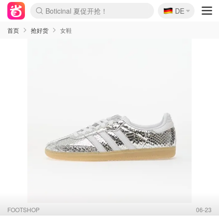
Boticinal 夏促开抢！
🇩🇪
DE
4折！lulu周四疯狂上新
还没结束！&OtherStories大促
Joybuy变相75折 随时失效
速领！Stanley独家85折
疑似霸哥！Camper额外叠85折
Zalando 奥莱闪促！每日更新
Moncler反季囤！5折起+叠9折
Coach Brooklyn仅€192
首页
抢好货
女鞋
FOOTSHOP
06-23