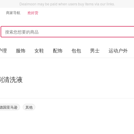
Dealmoon may be paid when users buy items via our links.
商家导航
抢好货
护理
服饰
女鞋
配饰
包包
男士
运动户外
刷清洗液
on德国亚马逊
其他