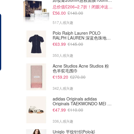
卸妆膏200ml+急救面膜100ml+青春面霜15ml
总价值£206=2.7折！闭眼冲这套！
£56.00
£140.00
517人感兴趣
Polo Ralph Lauren POLO
RALPH LAUREN 深蓝色珠地布
Polo衫
€63.99
€145.00
350人感兴趣
Acne Studios Acne Studios 粉
色羊驼毛围巾
€0.00
€12.00
€14.00
€159.20
€270.00
Eurostar 欧洲之星
Les Aigles des Remparts 驯鹰骑马大秀
官网直达>>
342人感兴趣
成人票价，Fnac+会员可享折扣！
Eurostar FR
FNAC Spectacles
adidas Originals adidas
Originals TAEKWONDO MEI 芭
蕾鞋 棕色米色
€47.99
€110.00
336人感兴趣
Uniqlo 平纹针织Polo衫