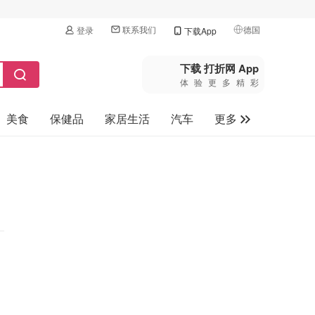
联系我们
德国
登录
下载App
🇺🇸
美国
下载 打折网 App
体验更多精彩
🇨🇳
中国
美食
保健品
家居生活
汽车
更多
🇨🇦
加拿大
🇬🇧
家电数码
英国
母婴玩具
🇩🇪
德国
旅游
🇫🇷
法国
🇮🇹
意大利
🇦🇺
澳洲
🇳🇿
新西兰