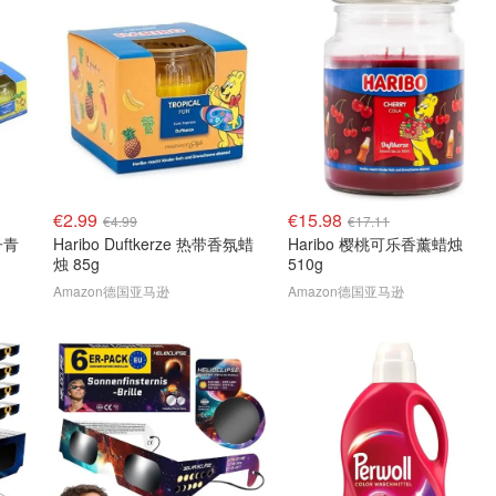
€2.99
€15.98
€4.99
€17.11
椰子青
Haribo Duftkerze 热带香氛蜡
Haribo 樱桃可乐香薰蜡烛
烛 85g
510g
Amazon德国亚马逊
Amazon德国亚马逊