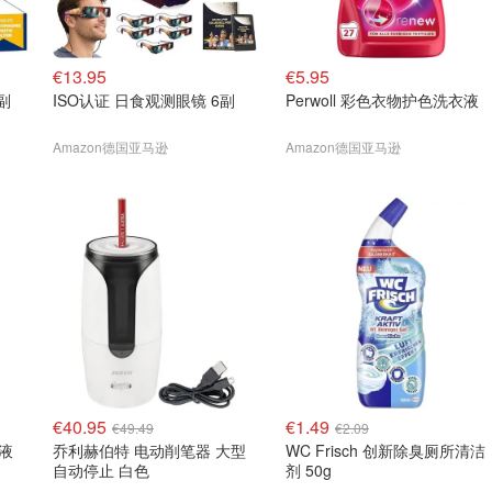
€13.95
€5.95
副
ISO认证 日食观测眼镜 6副
Perwoll 彩色衣物护色洗衣液
Amazon德国亚马逊
Amazon德国亚马逊
€40.95
€1.49
€49.49
€2.09
衣液
乔利赫伯特 电动削笔器 大型
WC Frisch 创新除臭厕所清洁
自动停止 白色
剂 50g