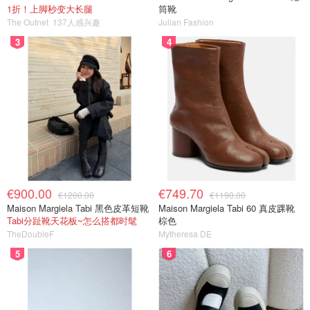
1折！上脚秒变大长腿
筒靴
The Outnet
137人感兴趣
Julian Fashion
3
4
€900.00
€749.70
€1200.00
€1190.00
Maison Margiela Tabi 黑色皮革短靴
Maison Margiela Tabi 60 真皮踝靴
Tabi分趾靴天花板~怎么搭都时髦
棕色
TheDoubleF
Mytheresa DE
5
6