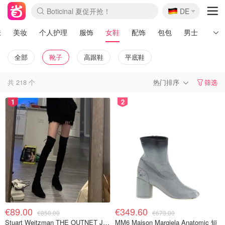
🇩🇪
Boticinal 夏促开抢！
DE
4折！lulu周四疯狂上新
还没结束！&OtherStories大促
Joybuy变相75折 随时失效
速领！Stanley独家85折
疑似霸哥！Camper额外叠85折
Zalando 奥莱闪促！每日更新
Moncler反季囤！5折起+叠9折
Coach Brooklyn仅€192
肤
美妆
个人护理
服饰
女鞋
配饰
包包
男士
运动
全部
靴子
高跟鞋
平底鞋
共
218
个
热门排序
筛选
1
2
€89.00
€349.60
€850.00
€673.00
Stuart Weitzman THE OUTNET Jocey 弹力绒面过膝靴
MM6 Maison Margiela Anatomic 短