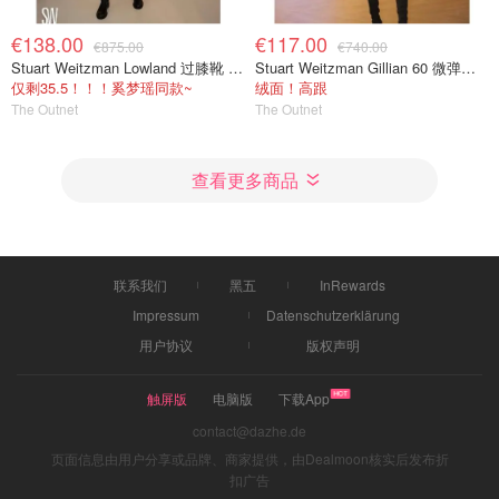
€138.00
€117.00
€875.00
€740.00
Stuart Weitzman Lowland 过膝靴 麂皮
Stuart Weitzman Gillian 60 微弹绒面过膝靴 黑色
仅剩35.5！！！奚梦瑶同款~
绒面！高跟
The Outnet
The Outnet
查看更多商品
联系我们
黑五
InRewards
Impressum
Datenschutzerklärung
用户协议
版权声明
触屏版
电脑版
下载App
contact@dazhe.de
页面信息由用户分享或品牌、商家提供，由Dealmoon核实后发布折
扣广告