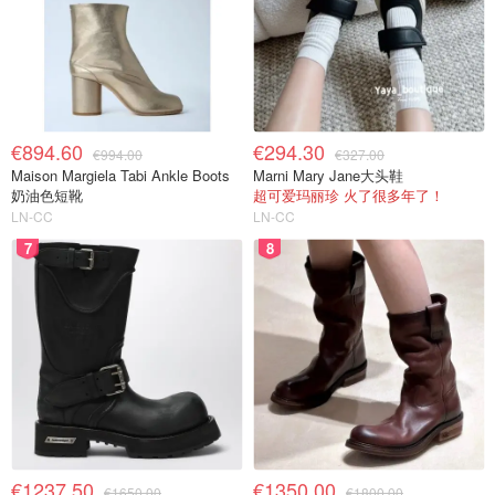
€894.60
€294.30
€994.00
€327.00
Maison Margiela Tabi Ankle Boots
Marni Mary Jane大头鞋
奶油色短靴
超可爱玛丽珍 火了很多年了！
LN-CC
LN-CC
7
8
€1237.50
€1350.00
€1650.00
€1800.00