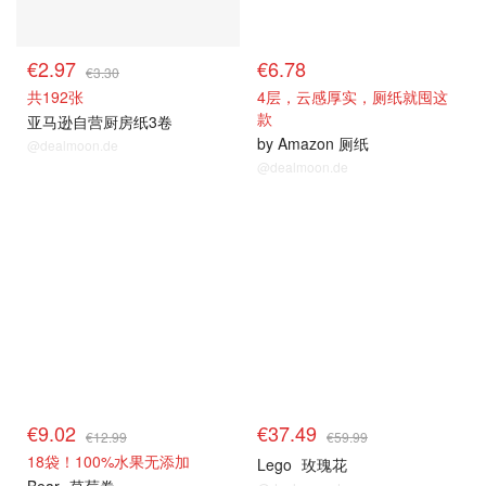
€2.97
€6.78
€3.30
共192张
4层，云感厚实，厕纸就囤这
款
亚马逊自营厨房纸3卷
by Amazon 厕纸
@dealmoon.de
@dealmoon.de
热卖推荐
热卖推荐
€9.02
€37.49
€12.99
€59.99
18袋！100%水果无添加
Lego
玫瑰花