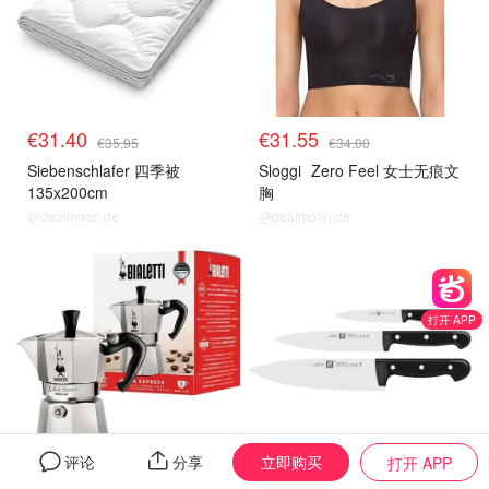
€31.40
€31.55
€35.95
€34.00
Siebenschlafer 四季被
Sloggi
Zero Feel 女士无痕文
135x200cm
胸
@dealmoon.de
@dealmoon.de
热卖推荐
热卖推荐
打开 APP
立即购买
评论
分享
打开 APP
€19.71
€66.16
€31.90
€109.00