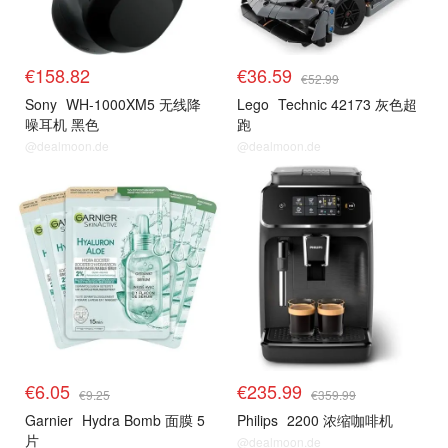
€158.82
€36.59
€52.99
Sony
WH-1000XM5 无线降
Lego
Technic 42173 灰色超
噪耳机 黑色
跑
@dealmoon.de
@dealmoon.de
热卖推荐
热卖推荐
€6.05
€235.99
€9.25
€359.99
Garnier
Hydra Bomb 面膜 5
Philips
2200 浓缩咖啡机
片
@dealmoon.de