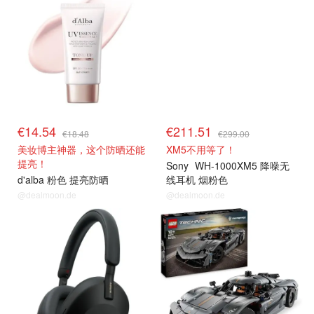
€14.54
€211.51
€18.48
€299.00
美妆博主神器，这个防晒还能
XM5不用等了！
提亮！
Sony
WH-1000XM5 降噪无
d'alba 粉色 提亮防晒
线耳机 烟粉色
@dealmoon.de
@dealmoon.de
热卖推荐
热卖推荐