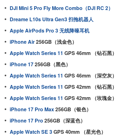
DJI Mini 5 Pro Fly More Combo（DJI RC 2）
Dreame L10s Ultra Gen3 扫拖机器人
Apple AirPods Pro 3 无线降噪耳机
iPhone Air
256GB（浅金色）
Apple Watch Series 11
GPS 46mm （钻石黑）
iPhone 17
256GB（黑色）
Apple Watch Series 11
GPS 46mm （深空灰）
Apple Watch Series 11
GPS 42mm （钻石黑）
Apple Watch Series 11
GPS 42mm （玫瑰金）
iPhone 17 Pro Max
256GB（银色）
iPhone 17 Pro
256GB（深蓝色）
Apple Watch SE 3
GPS 40mm （星光色）