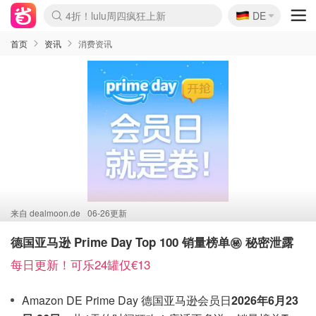
🇩🇪
4折！lulu周四疯狂上新
DE
Boticinal 夏促开抢！
还没结束！&OtherStories大促
Joybuy变相75折 随时失效
速领！Stanley独家85折
疑似霸哥！Camper额外叠85折
Zalando 奥莱闪促！每日更新
Moncler反季囤！5折起+叠9折
Coach Brooklyn仅€192
首页
资讯
消费资讯
来自
dealmoon.de
06-26更新
德国亚马逊 Prime Day Top 100 销量榜单㊙️ 秘密泄露
每日更新！可乐24罐仅€13
Amazon DE Prime Day 德国亚马逊会员日
2026年6月23