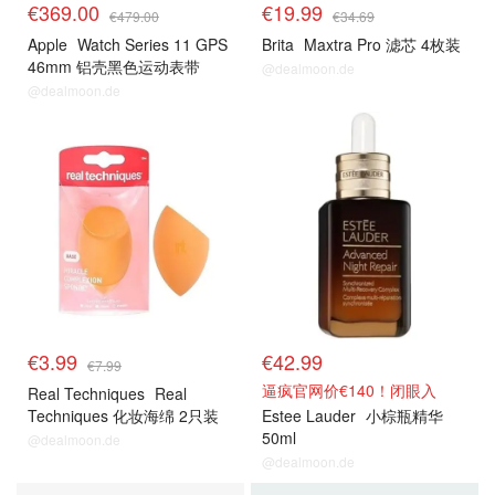
€369.00
€19.99
€479.00
€34.69
Apple
Watch Series 11 GPS
Brita
Maxtra Pro 滤芯 4枚装
46mm 铝壳黑色运动表带
@dealmoon.de
@dealmoon.de
热卖推荐
热卖推荐
€3.99
€42.99
€7.99
逼疯官网价€140！闭眼入
Real Techniques
Real
Techniques 化妆海绵 2只装
Estee Lauder
小棕瓶精华
50ml
@dealmoon.de
@dealmoon.de