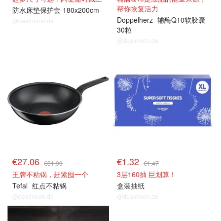
帮你恢复活力
防水床垫保护套 180x200cm
Doppelherz
辅酶Q10软胶囊
@dealmoon.de
30粒
@dealmoon.de
热卖推荐
热卖推荐
€27.06
€1.32
€31.99
€1.47
王牌不粘锅，赶紧囤一个
3层160抽 巨划算！
Tefal
红点不粘锅
盒装抽纸
@dealmoon.de
@dealmoon.de
热卖推荐
热卖推荐