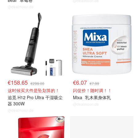
Bear
草莓卷
@dealmoon.de
@dealmoon.de
热卖推荐
热卖推荐
€158.65
€6.07
€299.00
€7.99
这时候买大件是坠划算的！
闪促价！随时调！！
追觅 H12 Pro Ultra 干湿吸尘
Mixa
乳木果身体乳
器 300W
@dealmoon.de
@dealmoon.de
热卖推荐
热卖推荐