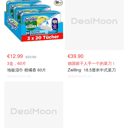
€12.99
€39.90
€23.99
3盒，60片
德国留子人手一个的菜刀！
地板湿巾 柑橘香 60片
Zwilling
18.5厘米中式菜刀
@dealmoon.de
@dealmoon.de
热卖推荐
热卖推荐