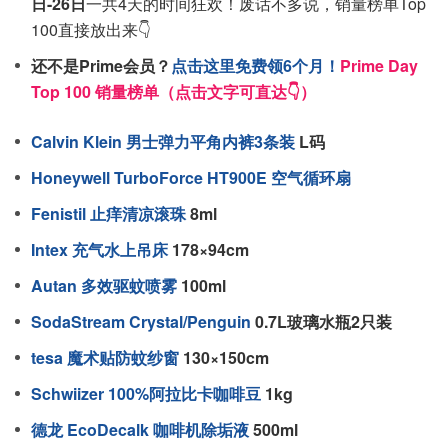
日-26日
一共4天的时间狂欢！废话不多说，销量榜单Top
100直接放出来👇
还不是Prime会员？
点击这里免费领6个月！
Prime Day
Top 100 销量榜单（点击文字可直达👇）
Calvin Klein 男士弹力平角内裤3条装
L码
Honeywell TurboForce HT900E 空气循环扇
Fenistil 止痒清凉滚珠
8ml
Intex 充气水上吊床
178×94cm
Autan 多效驱蚊喷雾
100ml
SodaStream Crystal/Penguin
0.7L玻璃水瓶2只装
tesa 魔术贴防蚊纱窗
130×150cm
Schwiizer 100%阿拉比卡咖啡豆
1kg
德龙 EcoDecalk 咖啡机除垢液
500ml