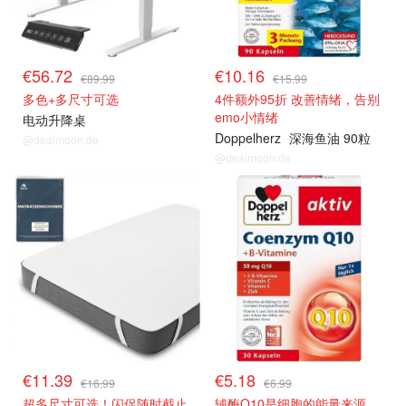
€56.72
€10.16
€89.99
€15.99
多色+多尺寸可选
4件额外95折 改善情绪，告别
emo小情绪
电动升降桌
Doppelherz
深海鱼油 90粒
@dealmoon.de
@dealmoon.de
热卖推荐
热卖推荐
€11.39
€5.18
€16.99
€6.99
超多尺寸可选！闪促随时截止
辅酶Q10是细胞的能量来源，