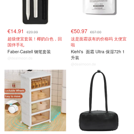
€14.91
€50.97
€20.99
€67.00
超级便宜套装！椰奶白色，回
这是面霜该有的价格吗 太便宜
国伴手礼
啦
Faber-Castell 钢笔套装
Kiehl's
面霜 Ultra 保湿72h 1
升装
@dealmoon.de
@dealmoon.de
热卖推荐
热卖推荐