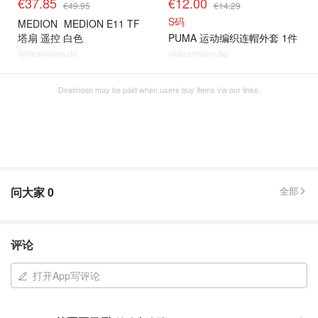
€37.85
€12.00
€49.95
€14.29
S码
MEDION
MEDION E11 TF
塔扇 遥控 白色
PUMA 运动编织连帽外套 1件
@dealmoon.de
@dealmoon.de
Dealmoon may be paid when users buy items via our links.
问大家
0
全部
评论
打开App写评论