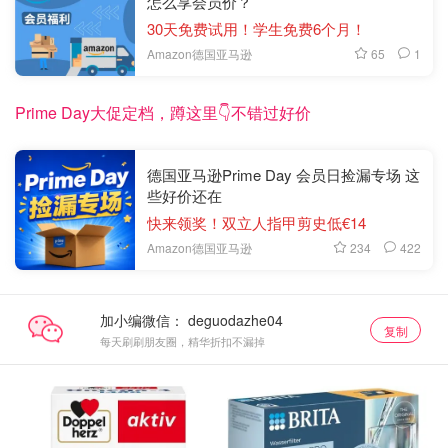
怎么享会员价？
30天免费试用！学生免费6个月！
65
1
Amazon德国亚马逊
Prime Day大促定档，蹲这里👇不错过好价
德国亚马逊Prime Day 会员日捡漏专场 这
些好价还在
快来领奖！双立人指甲剪史低€14
234
422
Amazon德国亚马逊
加小编微信：
复制
每天刷刷朋友圈，精华折扣不漏掉