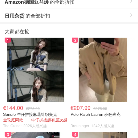
Amazon德国亚马逊
的全部折扣
日用杂货
的全部折扣
大家都在抢
1
2
€144.00
€207.99
€275.00
€375.00
Sandro 牛仔拼接麻花针织夹克
Polo Ralph Lauren 驼色夹克
金玟庭同款！！牛仔拼接超有层次感
The Outnet
2026人感兴趣
Breuninger
1242人感兴趣
3
4