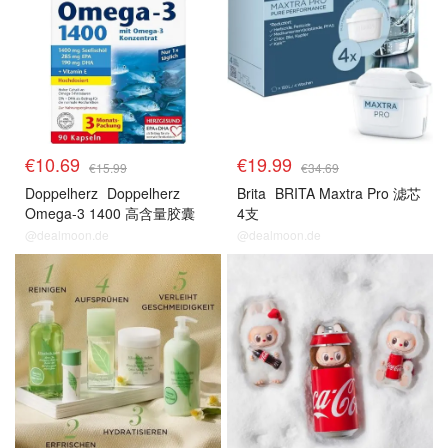
€10.69
€19.99
€15.99
€34.69
Doppelherz
Doppelherz
Brita
BRITA Maxtra Pro 滤芯
Omega-3 1400 高含量胶囊
4支
90粒
@dealmoon.de
@dealmoon.de