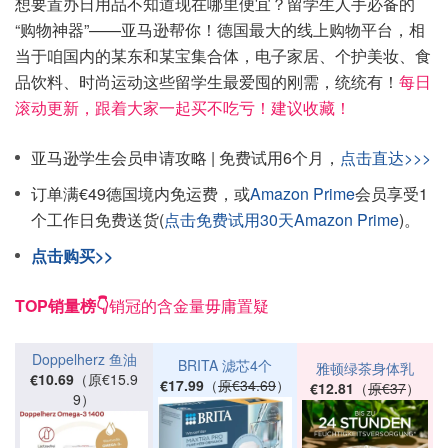
想要置办日用品不知道现在哪里便宜？留学生人手必备的
“购物神器”——亚马逊帮你！德国最大的线上购物平台，相
当于咱国内的某东和某宝集合体，电子家居、个护美妆、食
品饮料、时尚运动这些留学生最爱囤的刚需，统统有！
每日
滚动更新，跟着大家一起买不吃亏！建议收藏！
亚马逊学生会员申请攻略 | 免费试用6个月，
点击直达>>>
订单满€49德国境内免运费，或
Amazon Prime
会员享受1
个工作日免费送货(
点击免费试用30天Amazon Prime
)。
点击购买>>
TOP销量榜👇
销冠的含金量毋庸置疑
Doppelherz 鱼油
BRITA 滤芯4个
雅顿绿茶身体乳
€10.69
（原€15.9
€17.99
（
原€34.69
）
€12.81
（
原€37
）
9）