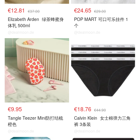
€12.81
€24.65
€37.00
€29.00
Elizabeth Arden
绿茶蜂蜜身
POP MART 可口可乐挂件 1
体乳 500ml
个
@dealmoon.de
@dealmoon.de
€9.95
€18.76
€44.90
Tangle Teezer Mini防打结梳
Calvin Klein
女士棉弹力三角
橙色
裤 3条装
@dealmoon.de
@dealmoon.de