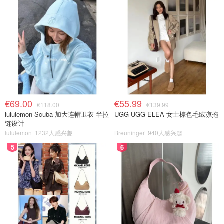
€69.00
€55.99
€118.00
€139.99
lululemon Scuba 加大连帽卫衣 半拉
UGG UGG ELEA 女士棕色毛绒凉拖
链设计
lululemon
1232人感兴趣
Breuninger
940人感兴趣
5
6