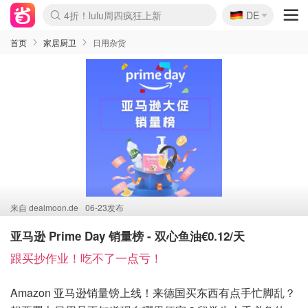
🇩🇪
4折！lulu周四疯狂上新
DE
Boticinal 夏促开抢！
还没结束！&OtherStories大促
Joybuy变相75折 随时失效
速领！Stanley独家85折
疑似霸哥！Camper额外叠85折
Zalando 奥莱闪促！每日更新
Moncler反季囤！5折起+叠9折
Coach Brooklyn仅€192
首页
家居厨卫
日用杂货
来自
dealmoon.de
06-23发布
亚马逊 Prime Day 销量榜 - 双心鱼油€0.12/天
跟买抄作业！吃不了一点亏！
Amazon 亚马逊销量镑上线！来德国买东西有点手忙脚乱？