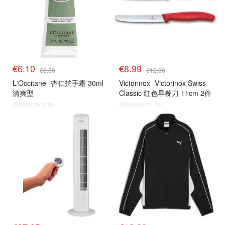
€6.10
€8.99
€8.50
€12.00
L'Occitane
杏仁护手霜 30ml
Victorinox
Victorinox Swiss
清爽型
Classic 红色早餐刀 11cm 2件
套
@dealmoon.de
@dealmoon.de