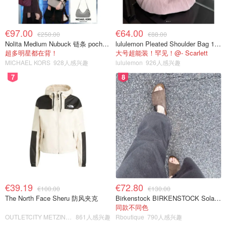
€97.00
€64.00
€250.00
€88.00
Nolita Medium Nubuck 链条 pochette
lululemon Pleated Shoulder Bag 10L 单肩包
超多明星都在背！
大号超能装！罕见！@- Scarlett
MICHAEL KORS
928人感兴趣
lululemon
926人感兴趣
7
8
€39.19
€72.80
€100.00
€130.00
The North Face Sheru 防风夹克
Birkenstock BIRKENSTOCK Solana 麂皮皮革凉拖
同款不同色
OUTLETCITY METZINGEN
861人感兴趣
Rboutique
790人感兴趣