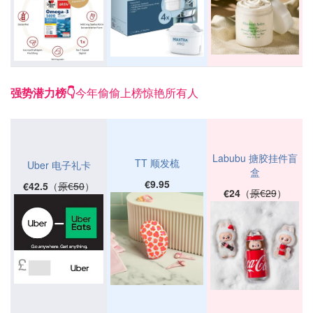
强势潜力榜👇
今年偷偷上榜惊艳所有人
Labubu 搪胶挂件盲
TT 顺发梳
Uber 电子礼卡
盒
€9.95
€42.5
（
原€50
）
€24
（
原€29
）