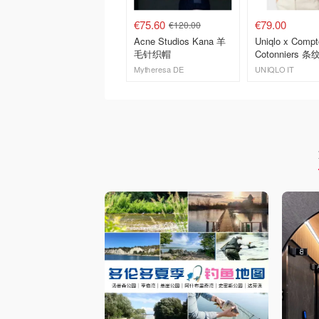
€75.60
€79.00
€120.00
Acne Studios Kana 羊
Uniqlo x Compt
毛针织帽
Cotonniers 
Mytheresa DE
UNIQLO IT
去购买
去购买