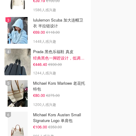
€39.19
€100.00
1586人感兴趣
00
€129.00
€79.00
 x Comptoir des
Uniqlo x Comptoir des
Uniqlo x Comptoir des
lululemon Scuba 加大连帽卫
niers 牛仔外套
Cotonniers 联名衬衫裙
Cotonniers 联名衬衫
衣 半拉链设计
 IT
UNIQLO IT
UNIQLO IT
€69.00
€118.00
去购买
去购买
去购买
1448人感兴趣
Prada 黑色乐福鞋 真皮
经典黑色一脚蹬设计，低调百搭又高级
€446.40
€930.00
1244人感兴趣
Michael Kors Marlowe 老花托
特包
€80.00
€275.00
1200人感兴趣
Michael Kors Austen Small
Signature Logo 单肩包
€106.00
€350.00
966人感兴趣