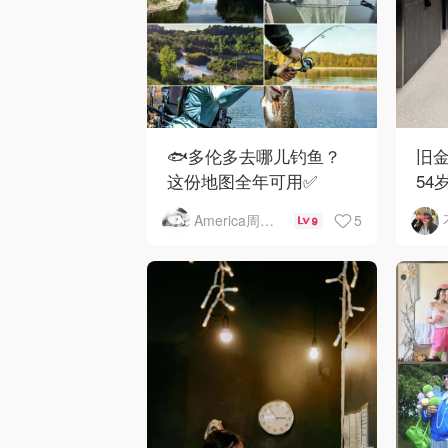
🐟多伦多去哪儿钓鱼？
旧金
这份地图全年可用✅
54
下
5
America周末快讯
9