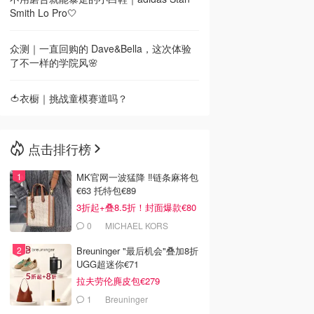
Smith Lo Pro🤍
众测｜一直回购的 Dave&Bella，这次体验
了不一样的学院风🌸
🍅衣橱｜挑战童模赛道吗？
点击排行榜
MK官网一波猛降 ‼️链条麻将包
€63 托特包€89
3折起+叠8.5折！封面爆款€80
0
MICHAEL KORS
Breuninger "最后机会"叠加8折
UGG超迷你€71
拉夫劳伦麂皮包€279
1
Breuninger