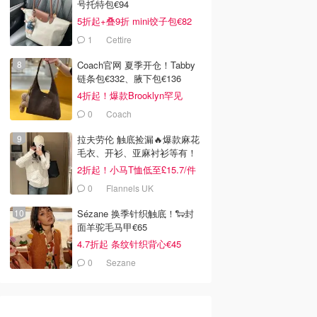
号托特包€94
5折起+叠9折 mini饺子包€82
1
Cettire
Coach官网 夏季开仓！Tabby
链条包€332、腋下包€136
4折起！爆款Brooklyn罕见
€192
0
Coach
拉夫劳伦 触底捡漏🔥爆款麻花
毛衣、开衫、亚麻衬衫等有！
2折起！小马T恤低至£15.7/件
0
Flannels UK
Sézane 换季针织触底！🐑封
面羊驼毛马甲€65
4.7折起 条纹针织背心€45
0
Sezane