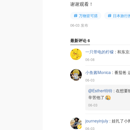
谢谢观看！
万物皆可搭
日本旅行
06-03 发布
最新评论
6
一只带电的柠檬
:
和东京
06-08
小鱼酱Monica
:
番茄爸 
06-03
@Esther特特
:
在想要
辛苦他了
06-03
journeyinjuly
:
娃扎了小
06-03