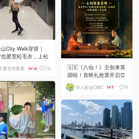
山City Walk穿搭｜
岁也爱宽松毛衣，上松
紧真的很救比例
🇬🇧《八仙！》主创来英
10
不要坚持要爱
14
国啦！首映礼抢票开启⏰
6
华人影业CMC
7