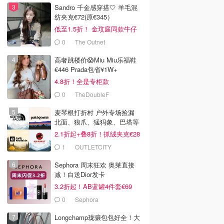
Sandro 千金感穿搭🤍 羊毛混
纺夹克€72(原€345）
低至1.5折！ 金玟庭同款牛仔
拼接夹克€144 (原€275）
0
The Outnet
高奢跳楼价😱Miu Miu乐福鞋
€446 Prada包省¥1W+
4.8折！全是专柜款
0
TheDoubleF
麦琴根打折村 户外专场捡漏
北面、狼爪、猛犸象、巴塔等
2.1折起+叠8折！抓绒夹克€28
1
OUTLETCITY
METZINGEN
Sephora 周末狂欢 奥莱直接
减！白送Dior发卡
3.2折起！AB蓝罐4件套€69
0
Sephora
Longchamp珑骧包包好全！大