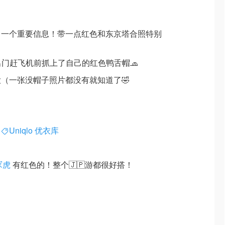
了一个重要信息！带一点红色和东京塔合照特别
出门赶飞机前抓上了自己的红色鸭舌帽🧢
（一张没帽子照片都没有就知道了🤣
Uniqlo 优衣库
鬼冢虎
有红色的！整个🇯🇵游都很好搭！