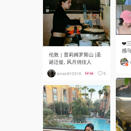
❤️
感/
伦敦｜普莉姆罗斯山 |圣
诞迁徙, 风月俏佳人
6
aman910316
14