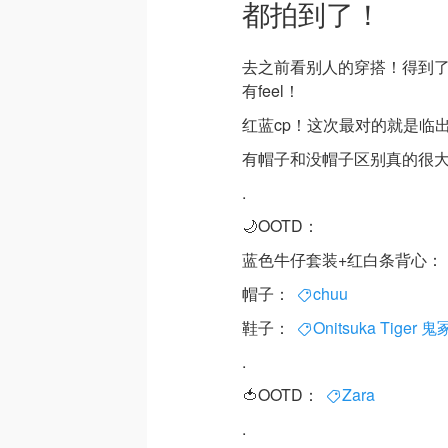
都拍到了！
去之前看别人的穿搭！得到
有feel！
红蓝cp！这次最对的就是临
有帽子和没帽子区别真的很大
.
🌙OOTD：
蓝色牛仔套装+红白条背心：
帽子：
chuu
鞋子：
Onitsuka Tiger 
.
🍅OOTD：
Zara
.