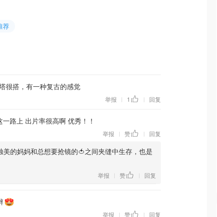
推荐
塔很搭，有一种复古的感觉
举报
1
回复
|
|
这一路上 出片率很高啊 优秀！！
举报
赞
回复
|
|
独美的妈妈和总想要抢镜的🍅之间夹缝中生存，也是
举报
赞
回复
|
|
辫
举报
赞
回复
|
|