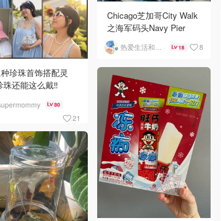
Chicago芝加哥City Walk
之海军码头Navy Pier
8
热爱生活和自由的轻舞飞扬
18
三种珍珠首饰搭配灵
珍珠还能这么戴‼️
supermommy
30
21