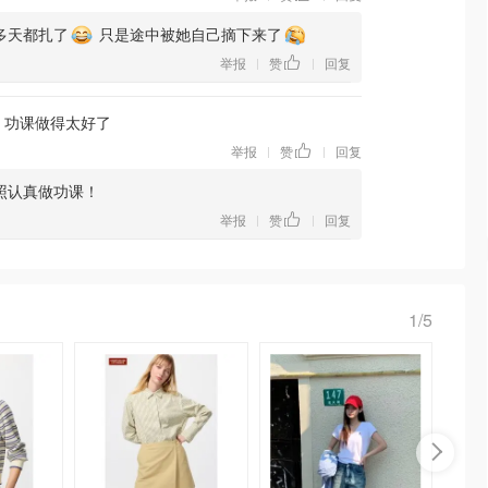
多天都扎了
只是途中被她自己摘下来了
举报
赞
回复
|
|
8，功课做得太好了
举报
赞
回复
|
|
照认真做功课！
举报
赞
回复
|
|
1/5