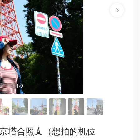
1
/9
和东京塔合照🗼（想拍的机位