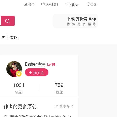
联系我们
德国
登录
下载App
🇺🇸
美国
下载 打折网 App
体验更多精彩
🇨🇳
中国
男士专区
🇨🇦
加拿大
🇬🇧
英国
🇩🇪
德国
Esther特特
19
🇫🇷
加关注
法国
🇮🇹
1031
759
意大利
笔记
粉丝
🇦🇺
澳洲
作者的更多原创
查看更多
🇳🇿
新西兰
不用磨合就能暴走的小白鞋｜adidas Stan