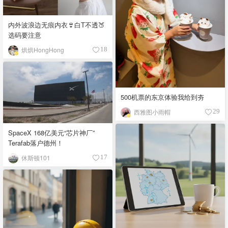
内外波浪边无痕内衣👙白T不透🍑
选码要注意
烘烘HongHong
18
500机票的东京体验我给到夯
西雅图小雨帽
29
SpaceX 168亿美元“芯片神厂”
Terafab落户德州！
休斯顿101
17