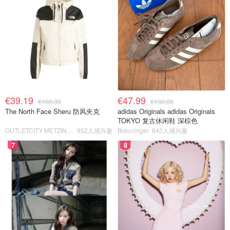
€39.19
€47.99
€100.00
€100.00
The North Face Sheru 防风夹克
adidas Originals adidas Originals
TOKYO 复古休闲鞋 深棕色
OUTLETCITY METZINGEN
952人感兴趣
Breuninger
842人感兴趣
7
8