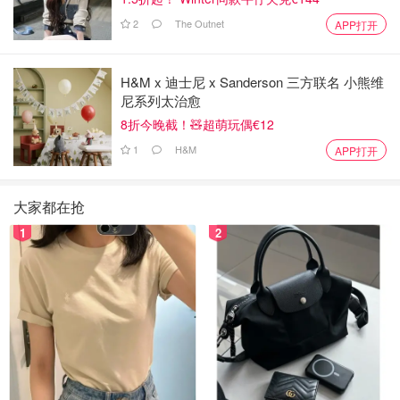
2
The Outnet
APP打开
H&M x 迪士尼 x Sanderson 三方联名 小熊维
尼系列太治愈
8折今晚截！🧸超萌玩偶€12
1
H&M
APP打开
大家都在抢
1
2