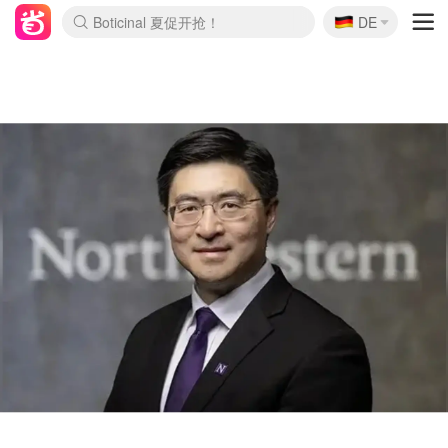
🇩🇪
4折！lulu周四疯狂上新
DE
Boticinal 夏促开抢！
还没结束！&OtherStories大促
Joybuy变相75折 随时失效
速领！Stanley独家85折
疑似霸哥！Camper额外叠85折
Zalando 奥莱闪促！每日更新
Moncler反季囤！5折起+叠9折
Coach Brooklyn仅€192