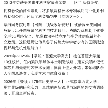
2013年荣获美国青年科学家最高荣誉——阿兰·沃特曼奖。
拥有敏锐的商业嗅觉，将多项网格技术专利成功商业化并创
办初创公司，还写了科普畅销书《网络之王》。
华府国务院时期【出圈：顶级政治视野】 被借调至美国国
务院，出任国务卿的科学与技术顾问。协助起草规划了攸关
全球5G网络安全、地缘政治科技竞争与半导体供应链的外
交政策。这段经历让他具备了传统大学学者少有的国际政治
视野与危机处理能力！
2023年-2025年【掌舵：普渡大学高光】 接任普渡大学第
13任校长。任内紧跟半导体本土制造战略，建立尖端AI记忆
体芯片与先进封装技术设施；体育上也大开花，带领球队杀
入全国总决赛，实现学术与体育双赢！
2026年【登顶：175年历史第一人】 正式接掌西北大学，
用世界级的研究实力、卓越的创新管理与深厚的外交协调经
验，开启全新传奇。