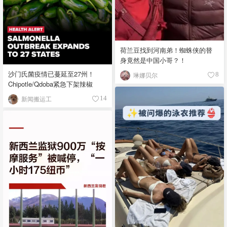
荷兰豆找到河南弟！蜘蛛侠的替
身竟然是中国小哥？！
沙门氏菌疫情已蔓延至27州！
琳娜贝尔
8
Chipotle/Qdoba紧急下架辣椒
新闻搬运工
14