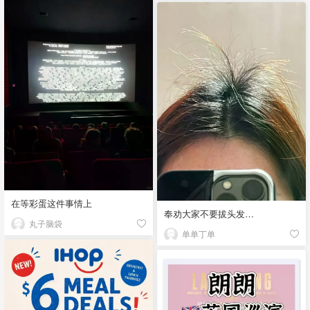
在等彩蛋这件事情上
奉劝大家不要拔头发…
丸子脑袋
单单丁单