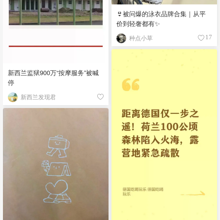
👙被问爆的泳衣品牌合集｜从平
价到轻奢都有✨
种点小草
17
新西兰监狱900万“按摩服务”被喊
停
新西兰发现君