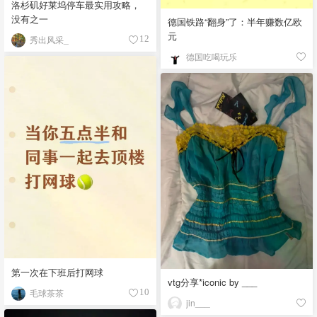
洛杉矶好莱坞停车最实用攻略，
没有之一
德国铁路“翻身”了：半年赚数亿欧
元
秀出风采_
12
德国吃喝玩乐
第一次在下班后打网球
vtg分享*iconic by ___
毛球茶茶
10
jin___