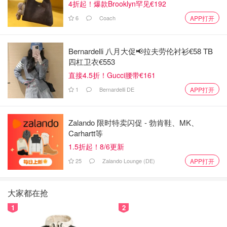
4折起！爆款Brooklyn罕见€192
6
Coach
APP打开
Bernardelli 八月大促📢拉夫劳伦衬衫€58 TB
四杠卫衣€553
直接4.5折！Gucci腰带€161
1
Bernardelli DE
APP打开
Zalando 限时特卖闪促 - 勃肯鞋、MK、
Carhartt等
1.5折起！8/6更新
25
Zalando Lounge (DE)
APP打开
大家都在抢
1
2