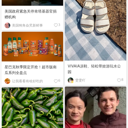
美国政府紧急关停肯塔基器官捐
赠机构
美国犄角旮旯新鲜事
3
VIVAIA凉鞋、轻松带娃游玩水公
星巴克秋季限定开抢！超市版南
园
瓜系列全盘点
雯雯吖
8
让我看看有啥好吃的
6