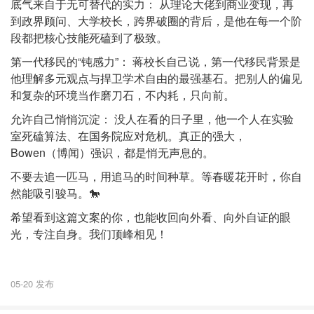
底气来自于无可替代的实力： 从理论大佬到商业变现，再
到政界顾问、大学校长，跨界破圈的背后，是他在每一个阶
段都把核心技能死磕到了极致。
第一代移民的“钝感力”： 蒋校长自己说，第一代移民背景是
他理解多元观点与捍卫学术自由的最强基石。把别人的偏见
和复杂的环境当作磨刀石，不内耗，只向前。
允许自己悄悄沉淀： 没人在看的日子里，他一个人在实验
室死磕算法、在国务院应对危机。真正的强大，
Bowen（博闻）强识，都是悄无声息的。
不要去追一匹马，用追马的时间种草。等春暖花开时，你自
然能吸引骏马。🐎
希望看到这篇文案的你，也能收回向外看、向外自证的眼
光，专注自身。我们顶峰相见！
05-20 发布