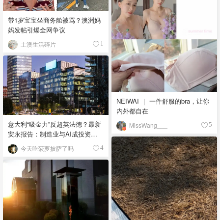
带1岁宝宝坐商务舱被骂？澳洲妈
妈发帖引爆全网争议
土澳生活碎片
1
NEIWAI ｜ 一件舒服的bra，让你
内外都自在
意大利“吸金力”反超英法德？最新
MissWang___
5
安永报告：制造业与AI成投资新
宠！
今天吃菠萝披萨了吗
4