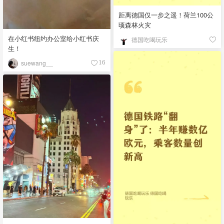
距离德国仅一步之遥！荷兰100公
顷森林火灾
在小红书纽约办公室给小红书庆
德国吃喝玩乐
生！
suewang__
16