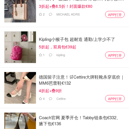
3折起+叠8.5折！封面爆款€80
2
MICHAEL KORS
APP打开
Kipling小猴子包 超耐造 通勤/上学少不了
5折起，双肩包€39起
1
kipling
APP打开
德国留子注意！🛒Cettire大牌鞋靴杀穿底价｜
MM6芭蕾鞋€132
4折起+叠9折
4
Cettire
APP打开
Coach官网 夏季开仓！Tabby链条包€332、
腋下包€136