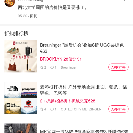
西北大学周围的房价怕是又要涨了。
05-20
· 回复
折扣排行榜
Breuninger "最后机会"叠加8折 UGG栗棕色
€63
BROOKLYN 28仅€191
2
1
Breuninger
APP打开
麦琴根打折村 户外专场捡漏 北面、狼爪、猛
犸象、巴塔等
2.1折起+叠8折！抓绒夹克€28
4
1
OUTLETCITY METZINGEN
APP打开
MK官网一波猛降 ‼️链条麻将包€63 托特包€89