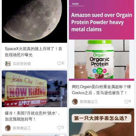
SpaceX火箭真的撞上月球了！首
批现场照片曝光
瓜田里的猹
6
网红Orgain蛋白粉重金属超标？继
Costco之后，亚马逊也被告了！
新闻搬运工
6
爆冷！美国7月就业意外“跳水”，
加息预期急转弯！
新闻搬运工
5