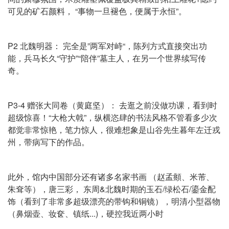
可见的矿石颜料， “事物一旦褪色，便属于永恒”。
P2 北魏明器： 完全是”两军对峙“，陈列方式直接突出功
能，兵马长久“守护”“陪伴”墓主人，在另一个世界续写传
奇。
P3-4 赠张大同卷（黄庭坚）： 去逛之前没做功课，看到时
超级惊喜！“大枪大戟”，纵横恣肆的书法风格不管看多少次
都觉非常惊艳，笔力惊人，很难想象是山谷先生暮年左迁戎
州，带病写下的作品。
此外，馆内中国部分还有诸多名家书画 （赵孟頫、米芾、
朱耷等），唐三彩， 东周&北魏时期的玉石/绿松石/鎏金配
饰（看到了非常多超级漂亮的带钩和铜镜），明清小型器物
（鼻烟壶、妆奁、镇纸...)，硬控我近两小时