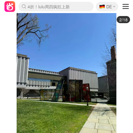
🇩🇪
4折！lulu周四疯狂上新
DE
Boticinal 夏促开抢！
还没结束！&OtherStories大促
Joybuy变相75折 随时失效
速领！Stanley独家85折
疑似霸哥！Camper额外叠85折
Zalando 奥莱闪促！每日更新
Moncler反季囤！5折起+叠9折
Coach Brooklyn仅€192
3/18