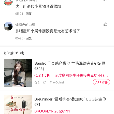
这一组清代小器物收得很细
05-21
· 回复
炒糖色的山猫
鼻咽壶和小展件摆设真是太有艺术感了
05-20
· 回复
折扣排行榜
Sandro 千金感穿搭🤍 羊毛混纺夹克€72(原
€345）
低至1.5折！ 金玟庭同款牛仔拼接夹克€144 (原
€275）
2
The Outnet
APP打开
Breuninger "最后机会"叠加8折 UGG超迷你
€71
BROOKLYN 28仅€191