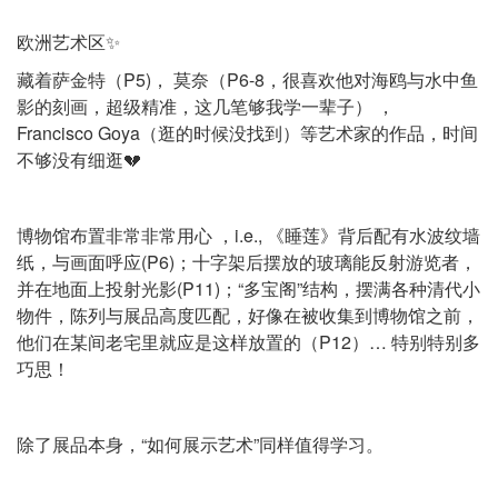
欧洲艺术区✨
藏着萨金特（P5)， 莫奈（P6-8，很喜欢他对海鸥与水中鱼
影的刻画，超级精准，这几笔够我学一辈子） ，
Francisco Goya（逛的时候没找到）等艺术家的作品，时间
不够没有细逛💔
博物馆布置非常非常用心 ，i.e., 《睡莲》背后配有水波纹墙
纸，与画面呼应(P6)；十字架后摆放的玻璃能反射游览者，
并在地面上投射光影(P11)；“多宝阁”结构，摆满各种清代小
物件，陈列与展品高度匹配，好像在被收集到博物馆之前，
他们在某间老宅里就应是这样放置的（P12）… 特别特别多
巧思！
除了展品本身，“如何展示艺术”同样值得学习。