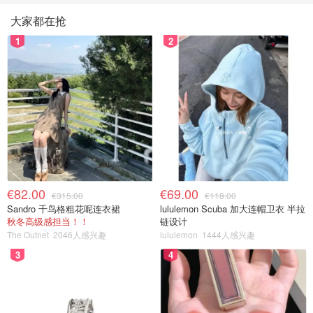
大家都在抢
1
2
€82.00
€69.00
€315.00
€118.00
Sandro 千鸟格粗花呢连衣裙
lululemon Scuba 加大连帽卫衣 半拉
秋冬高级感担当！！
链设计
The Outnet
2046人感兴趣
lululemon
1444人感兴趣
3
4