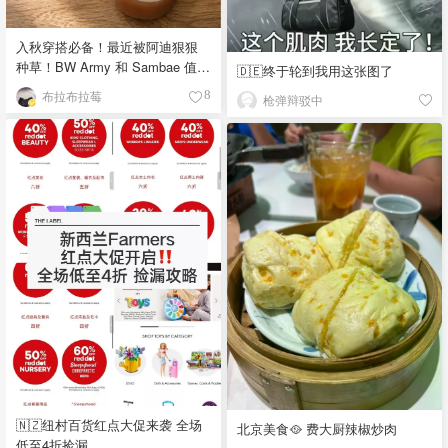
入秋穿搭必备！最近被阿迪狠狠
种草！BW Army 和 Sambae 值得
🇩🇪终于轮到我用这张图了
拥有！
布拉布拉莓
8
枪弹辩驳中
🇳🇿纽村百货红点大促来袭 全场
北京美食🥘 费大厨辣椒炒肉
低至4折捡漏