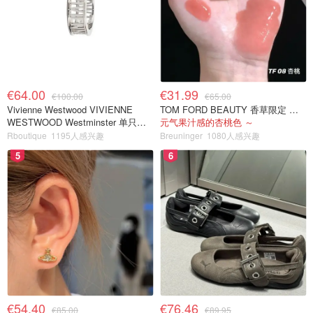
€64.00
€31.99
€100.00
€65.00
Vivienne Westwood VIVIENNE
TOM FORD BEAUTY 香草限定 镜面唇蜜 #08INHIBITION
WESTWOOD Westminster 单只耳
元气果汁感的杏桃色 ～
环
Rboutique
1195人感兴趣
Breuninger
1080人感兴趣
5
6
€54.40
€76.46
€85.00
€89.95