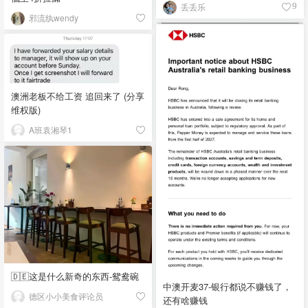
丢丢乐
9
邪流纨wendy
澳洲老板不给工资 追回来了 (分享
维权版)
A班袁湘琴1
🇩🇪这是什么新奇的东西-鸳鸯碗
中澳开麦37-银行都说不赚钱了，
德区小小美食评论员
还有啥赚钱