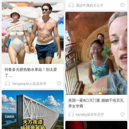
溜达中澳的王公子
特鲁多光膀热吻水果姐！别太爱
了…
Vanpeople人在温哥华
美国一家8口灭门案 婚姻千疮百孔
养女华裔
vansky温哥华天空