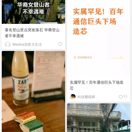
著名登山景点突发落石 华裔登山
者不幸遇难
Westca加拿大生活
实属罕见！百年通信巨头下场造
芯
科技圈观察
13