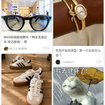
Meta智能眼镜翻车？网友直接起
名“变态眼镜”…😨
家人们谁懂啊
12
买包不如买表⌚️！第一只名表怎么
选？
LuxMoon
4