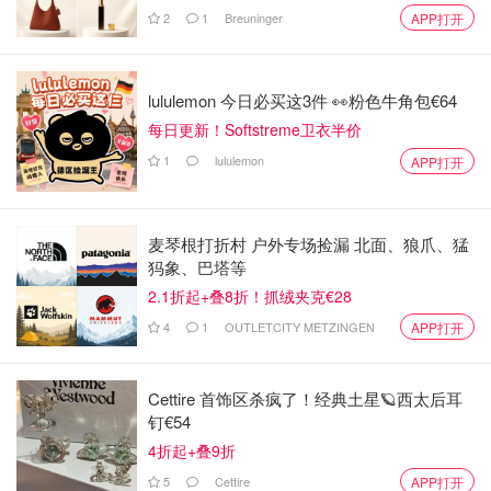
2
1
Breuninger
APP打开
lululemon 今日必买这3件 👀粉色牛角包€64
每日更新！Softstreme卫衣半价
1
lululemon
APP打开
麦琴根打折村 户外专场捡漏 北面、狼爪、猛
犸象、巴塔等
2.1折起+叠8折！抓绒夹克€28
4
1
OUTLETCITY METZINGEN
APP打开
Cettire 首饰区杀疯了！经典土星🪐西太后耳
钉€54
4折起+叠9折
5
Cettire
APP打开