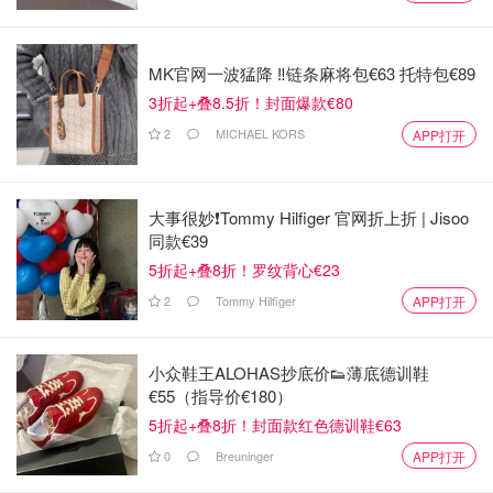
MK官网一波猛降 ‼️链条麻将包€63 托特包€89
3折起+叠8.5折！封面爆款€80
2
MICHAEL KORS
APP打开
大事很妙❗️Tommy Hilfiger 官网折上折 | Jisoo
同款€39
5折起+叠8折！罗纹背心€23
2
Tommy Hilfiger
APP打开
小众鞋王ALOHAS抄底价👟薄底德训鞋
€55（指导价€180）
5折起+叠8折！封面款红色德训鞋€63
0
Breuninger
APP打开