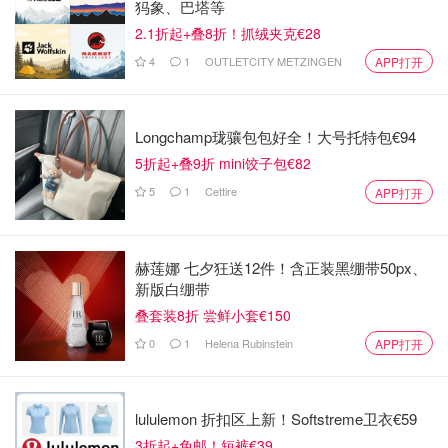
犸象、巴塔等
2.1折起+叠8折！抓绒夹克€28
4
1
OUTLETCITY METZINGEN
APP打开
Longchamp珑骧包包好全！大号托特包€94
5折起+叠9折 mini饺子包€82
5
1
Cettire
APP打开
赫莲娜 七夕狂送12件！含正装黑绷带50px、
新版白绷带
叠套装8折 尝鲜小套€150
0
1
Helena Rubinstein
APP打开
lululemon 折扣区上新！Softstreme卫衣€59
3折起+免邮！短裤€39