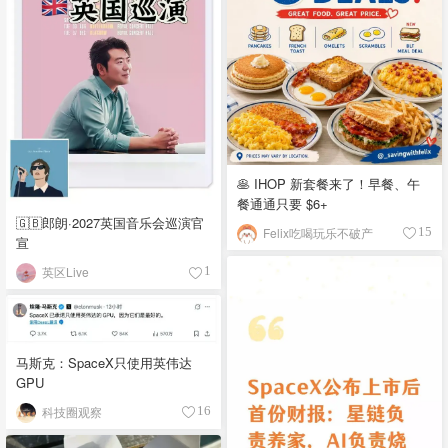
🥞 IHOP 新套餐来了！早餐、午
餐通通只要 $6+
🇬🇧郎朗·2027英国音乐会巡演官
Felix吃喝玩乐不破产
15
宣
英区Live
1
马斯克：SpaceX只使用英伟达
GPU
科技圈观察
16