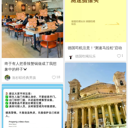
德国司机注意！“测速马拉松”启动
德国吃喝玩乐
1
终于有人把香辣蟹锅做成了我想
象中的样子🦀
洛杉矶经典男孩
18