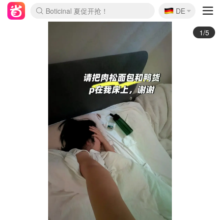
🇩🇪
4折！lulu周四疯狂上新
DE
Boticinal 夏促开抢！
还没结束！&OtherStories大促
Joybuy变相75折 随时失效
速领！Stanley独家85折
疑似霸哥！Camper额外叠85折
Zalando 奥莱闪促！每日更新
Moncler反季囤！5折起+叠9折
Coach Brooklyn仅€192
2/5