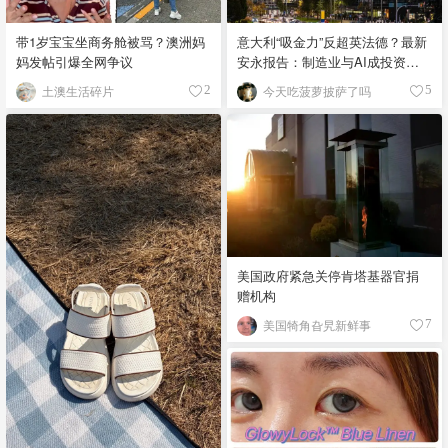
带1岁宝宝坐商务舱被骂？澳洲妈
意大利“吸金力”反超英法德？最新
妈发帖引爆全网争议
安永报告：制造业与AI成投资新
宠！
土澳生活碎片
今天吃菠萝披萨了吗
2
5
美国政府紧急关停肯塔基器官捐
赠机构
美国犄角旮旯新鲜事
7