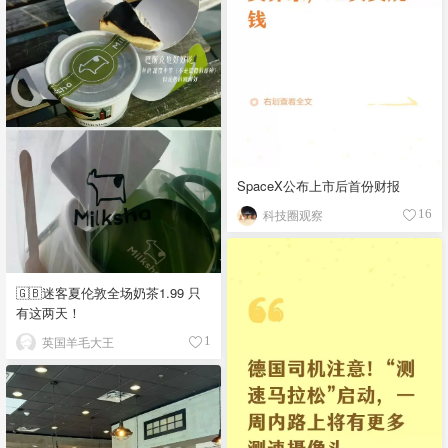
SpaceX公布上市后首份财报
科技圈观察
16
🇬🇧迷客夏伦敦全场奶茶1.99 只
有这两天！
英国羊毛大王
1