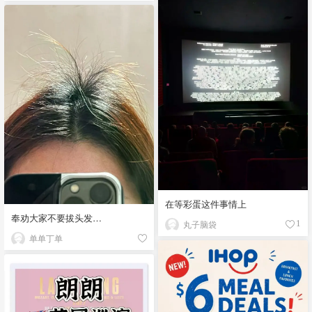
在等彩蛋这件事情上
奉劝大家不要拔头发…
丸子脑袋
1
单单丁单