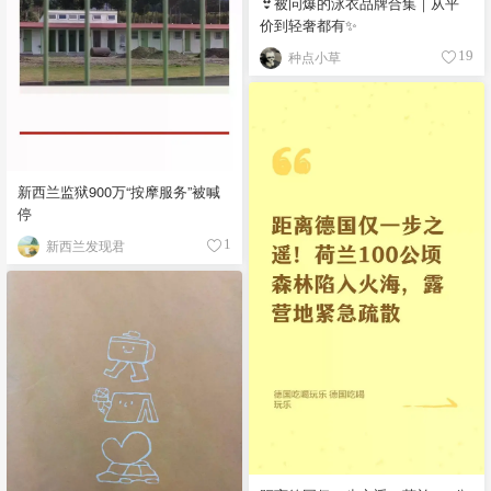
👙被问爆的泳衣品牌合集｜从平
价到轻奢都有✨
种点小草
19
新西兰监狱900万“按摩服务”被喊
停
新西兰发现君
1