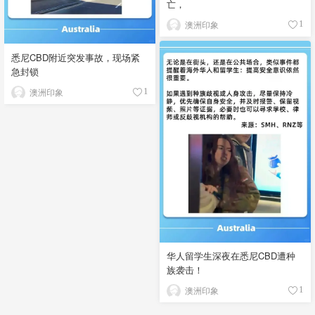
亡，
澳洲印象
1
悉尼CBD附近突发事故，现场紧
急封锁
澳洲印象
1
华人留学生深夜在悉尼CBD遭种
族袭击！
澳洲印象
1