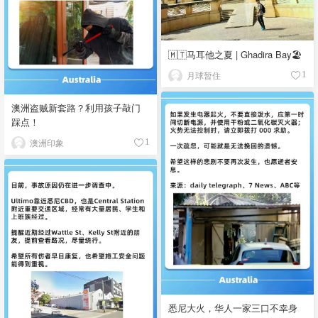
🇲🇹马耳他之夏 | Ghadira Bay🏖️
月球暂住
1
澳洲盗贼新套路？利用孩子敲门
踩点！
澳洲印象
1
悉尼大火，华人一家三口不幸身