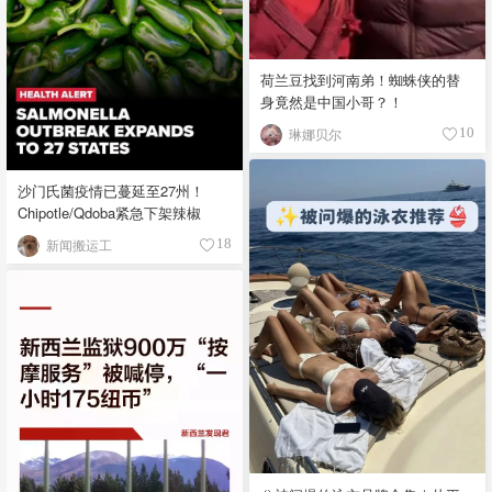
荷兰豆找到河南弟！蜘蛛侠的替
身竟然是中国小哥？！
琳娜贝尔
10
沙门氏菌疫情已蔓延至27州！
Chipotle/Qdoba紧急下架辣椒
新闻搬运工
18