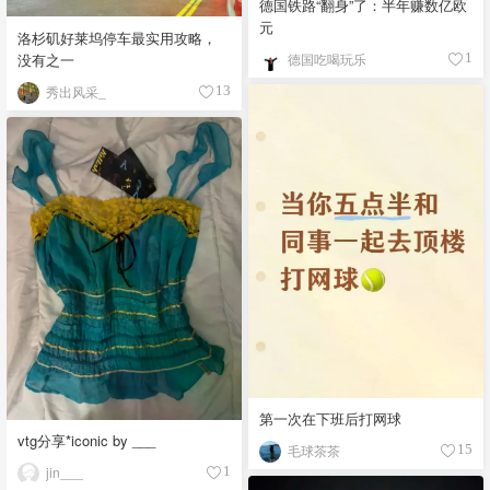
德国铁路“翻身”了：半年赚数亿欧
元
洛杉矶好莱坞停车最实用攻略，
没有之一
德国吃喝玩乐
1
秀出风采_
13
第一次在下班后打网球
vtg分享*iconic by ___
毛球茶茶
15
jin___
1