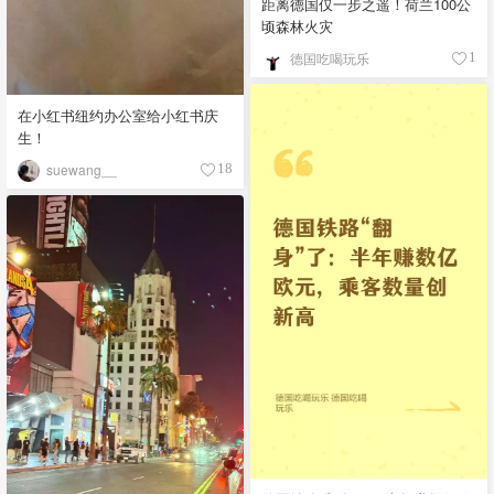
距离德国仅一步之遥！荷兰100公
顷森林火灾
德国吃喝玩乐
1
在小红书纽约办公室给小红书庆
生！
suewang__
18