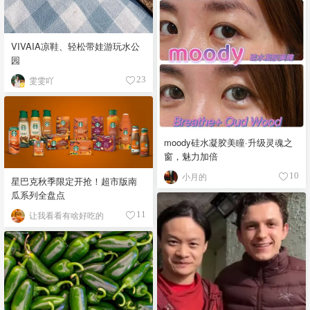
VIVAIA凉鞋、轻松带娃游玩水公
园
雯雯吖
23
moody硅水凝胶美瞳·升级灵魂之
窗，魅力加倍
小月的
10
星巴克秋季限定开抢！超市版南
瓜系列全盘点
让我看看有啥好吃的
11