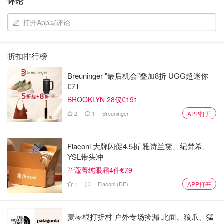
评论
打开App写评论
折扣排行榜
Breuninger "最后机会"叠加8折 UGG超迷你
€71
BROOKLYN 28仅€191
2
1
Breuninger
APP打开
Flaconi 大牌闪促4.5折 雅诗兰黛、纪梵希、
YSL带头冲
兰蔻菁纯眼霜4件€79
1
Flaconi (DE)
APP打开
麦琴根打折村 户外专场捡漏 北面、狼爪、猛