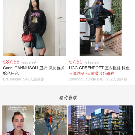
€87.99
€7.90
€269.99
€129.95
Ganni GANNI ISOLI 卫衣 深灰色拼
UGG GREENPORT 室内拖鞋 棕色
驼色粉色
肯豆同款~目前黄金码都在
Breuninger
249人感兴趣
Zalando Lounge (DE)
202人感兴趣
猜你喜欢