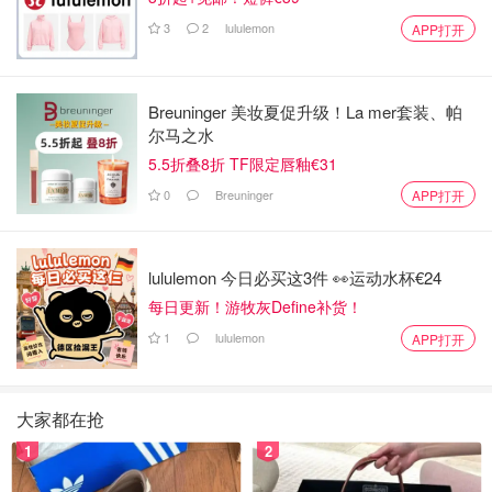
3
2
lululemon
APP打开
Breuninger 美妆夏促升级！La mer套装、帕
尔马之水
5.5折叠8折 TF限定唇釉€31
0
Breuninger
APP打开
lululemon 今日必买这3件 👀运动水杯€24
每日更新！游牧灰Define补货！
1
lululemon
APP打开
大家都在抢
1
2