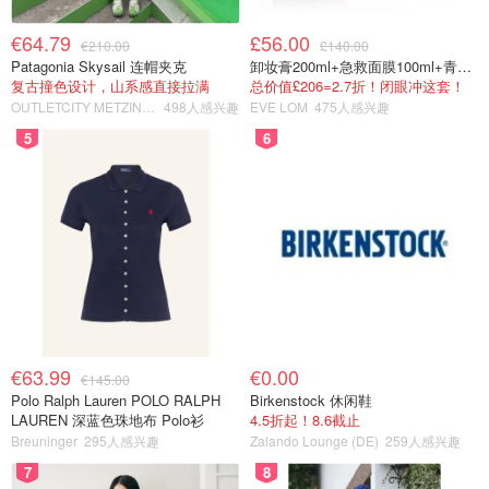
€64.79
£56.00
€210.00
£140.00
Patagonia Skysail 连帽夹克
卸妆膏200ml+急救面膜100ml+青春面霜15ml
复古撞色设计，山系感直接拉满
总价值£206=2.7折！闭眼冲这套！
OUTLETCITY METZINGEN
498人感兴趣
EVE LOM
475人感兴趣
5
6
€63.99
€0.00
€145.00
Polo Ralph Lauren POLO RALPH
Birkenstock 休闲鞋
LAUREN 深蓝色珠地布 Polo衫
4.5折起！8.6截止
Breuninger
295人感兴趣
Zalando Lounge (DE)
259人感兴趣
7
8