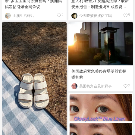
带1岁宝宝坐商务舱被骂？澳洲妈
意大利“吸金力”反超英法德？最新
妈发帖引爆全网争议
安永报告：制造业与AI成投资新
宠！
土澳生活碎片
今天吃菠萝披萨了吗
2
5
美国政府紧急关停肯塔基器官捐
赠机构
美国犄角旮旯新鲜事
7