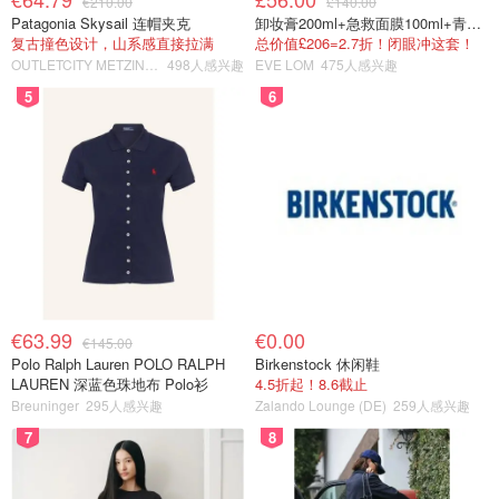
€210.00
£140.00
Patagonia Skysail 连帽夹克
卸妆膏200ml+急救面膜100ml+青春面霜15ml
复古撞色设计，山系感直接拉满
总价值£206=2.7折！闭眼冲这套！
OUTLETCITY METZINGEN
498人感兴趣
EVE LOM
475人感兴趣
5
6
€63.99
€0.00
€145.00
Polo Ralph Lauren POLO RALPH
Birkenstock 休闲鞋
LAUREN 深蓝色珠地布 Polo衫
4.5折起！8.6截止
Breuninger
295人感兴趣
Zalando Lounge (DE)
259人感兴趣
7
8