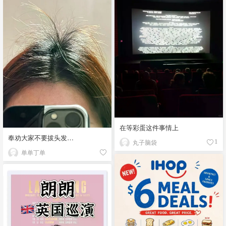
在等彩蛋这件事情上
奉劝大家不要拔头发…
丸子脑袋
1
单单丁单