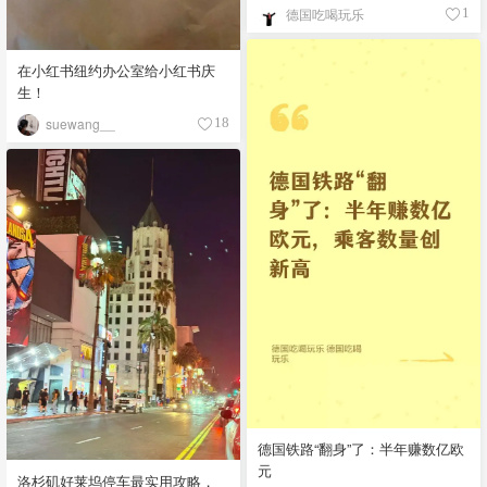
德国吃喝玩乐
1
在小红书纽约办公室给小红书庆
生！
suewang__
18
德国铁路“翻身”了：半年赚数亿欧
元
洛杉矶好莱坞停车最实用攻略，