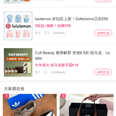
lululemon 折扣区上新！Softstreme卫衣€59
3折起+免邮！短裤€39
3
2
lululemon
APP打开
Cult Beauty 奢牌解禁 变相6.5折 祖马龙、Le
labo
今年首次 祖马龙新手霜€18
1
Cult Beauty
APP打开
大家都在抢
1
2