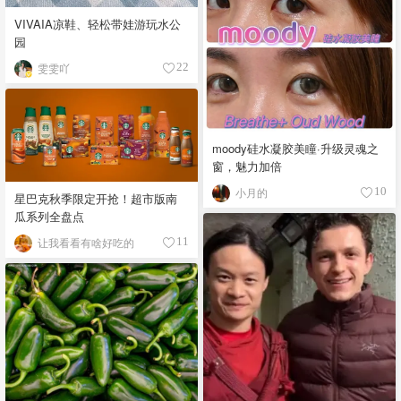
VIVAIA凉鞋、轻松带娃游玩水公
园
雯雯吖
22
moody硅水凝胶美瞳·升级灵魂之
窗，魅力加倍
小月的
10
星巴克秋季限定开抢！超市版南
瓜系列全盘点
让我看看有啥好吃的
11