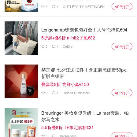
4
1
OUTLETCITY METZINGEN
APP打开
Longchamp珑骧包包好全！大号托特包€94
5折起+叠9折 mini饺子包€82
5
1
Cettire
APP打开
赫莲娜 七夕狂送12件！含正装黑绷带50px、
新版白绷带
叠套装8折 尝鲜小套€150
0
1
Helena Rubinstein
APP打开
Breuninger 美妆夏促升级！La mer套装、帕
尔马之水
5.5折叠8折 TF限定唇釉€31
0
Breuninger
APP打开