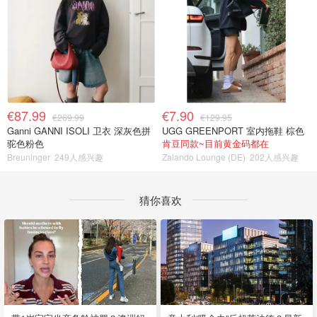
€87.99
€7.90
€269.99
€129.95
Ganni GANNI ISOLI 卫衣 深灰色拼
UGG GREENPORT 室内拖鞋 棕色
驼色粉色
肯豆同款~目前黄金码都在
Breuninger
249人感兴趣
Zalando Lounge (DE)
202人感兴趣
猜你喜欢