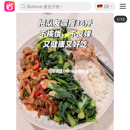
🇩🇪
4折！lulu周四疯狂上新
DE
Boticinal 夏促开抢！
还没结束！&OtherStories大促
Joybuy变相75折 随时失效
速领！Stanley独家85折
疑似霸哥！Camper额外叠85折
Zalando 奥莱闪促！每日更新
Moncler反季囤！5折起+叠9折
Coach Brooklyn仅€192
2/15