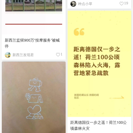
种点小草
19
新西兰监狱900万“按摩服务”被喊
停
新西兰发现君
1
距离德国仅一步之遥！荷兰100公
顷森林火灾