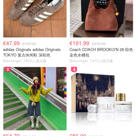
€47.99
€191.99
€100.00
€375.00
adidas Originals adidas Originals
Coach COACH BROOKLYN 28 棕色
TOKYO 复古休闲鞋 深棕色
金色水桶包
Breuninger
1823人感兴趣
Breuninger
1313人感兴趣
3
4
€64.79
£56.00