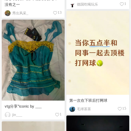
没有之一
德国吃喝玩乐
1
秀出风采_
13
第一次在下班后打网球
vtg分享*iconic by ___
毛球茶茶
15
jin___
1