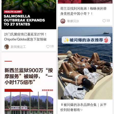
荷兰豆找到河南弟！蜘蛛侠的替
身竟然是中国小哥？！
琳娜贝尔
10
沙门氏菌疫情已蔓延至27州！
Chipotle/Qdoba紧急下架辣椒
新闻搬运工
18
👙被问爆的泳衣品牌合集｜从平
价到轻奢都有✨