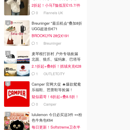
2折起！小马T恤低至£15.7/件
0
Flannels UK
Breuninger "最后机会"叠加8折
UGG超迷你€71
BROOKLYN 28仅€191
1
Breuninger
麦琴根打折村 户外专场捡漏
北面、狼爪、猛犸象、巴塔等
2.1折起+叠8折！抓绒夹克€28
1
OUTLETCITY
METZINGEN
Camper 官网大促 🔥爆款鸳鸯
乐福鞋、芭蕾鞋等捡漏！
疑似霸哥！6折起+叠8.5折！
0
Camper
lululemon 今日必买这3件 👀粉
色牛角包€64
每日更新！Softstreme卫衣半