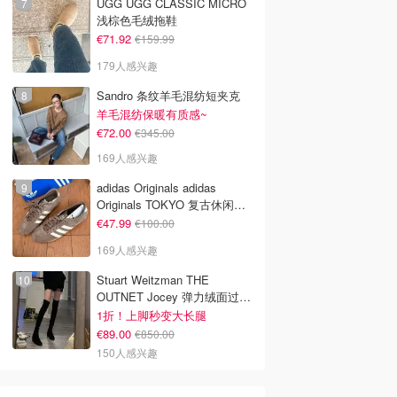
UGG UGG CLASSIC MICRO
浅棕色毛绒拖鞋
€71.92
€159.99
179人感兴趣
Sandro 条纹羊毛混纺短夹克
羊毛混纺保暖有质感~
€72.00
€345.00
169人感兴趣
adidas Originals adidas
Originals TOKYO 复古休闲鞋
深棕色
€47.99
€100.00
169人感兴趣
Stuart Weitzman THE
OUTNET Jocey 弹力绒面过膝
靴
1折！上脚秒变大长腿
€89.00
€850.00
150人感兴趣