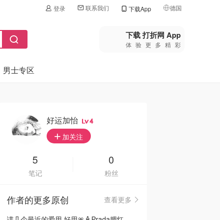
联系我们
德国
登录
下载App
🇺🇸
美国
下载 打折网 App
体验更多精彩
🇨🇳
中国
男士专区
🇨🇦
加拿大
🇬🇧
英国
🇩🇪
德国
好运加怡
4
🇫🇷
加关注
法国
🇮🇹
5
0
意大利
笔记
粉丝
🇦🇺
澳洲
作者的更多原创
查看更多
🇳🇿
新西兰
讲几个最近的爱用 好用🎀🧴Prada腮红