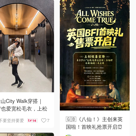
山City Walk穿搭｜
岁也爱宽松毛衣，上松
紧真的很救比例
🇬🇧《八仙！》主创来英
7
不要坚持要爱
14
国啦！首映礼抢票开启⏰