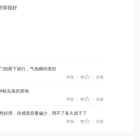
变得很好
门拍两下就行，气色瞬间变好
举报
赞
回复
|
|
种粘头发的质地
举报
赞
回复
|
|
然好用，但感觉容量偏少，用不了多久就干了
举报
赞
回复
|
|