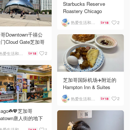
Starbucks Reserve
Roastery Chicago
2
热爱生活和自由的轻舞飞扬
18
哥Downtown千禧公
门Cloud Gate芝加哥
景❤️鳞次栉比的高楼
2
热爱生活和自由的轻舞飞扬
18
芝加哥国际机场✈️附近的
Hampton Inn & Suites
Rosemont Chicago
2
热爱生活和自由的轻舞飞扬
18
O'Hare自助早餐
cago☘️💖芝加哥
inatown唐人街的地下
ni小美食城
1
热爱生活和自由的轻舞飞扬
18