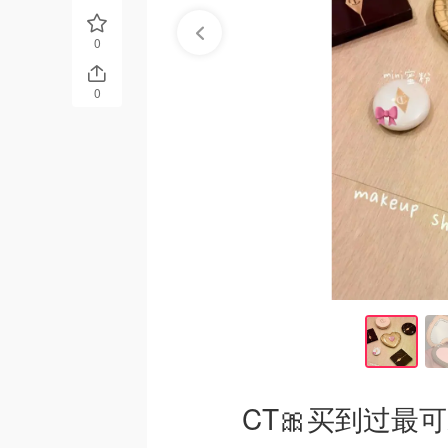
0
0
CT🎀买到过最