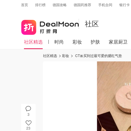
首页
排行榜
德国攻略
德国药推荐
手机合同
银行卡
社区
社区精选
时尚
彩妆
护肤
家居厨卫
社区精选
彩妆
CT🎀买到过最可爱的腮红气垫
3
23