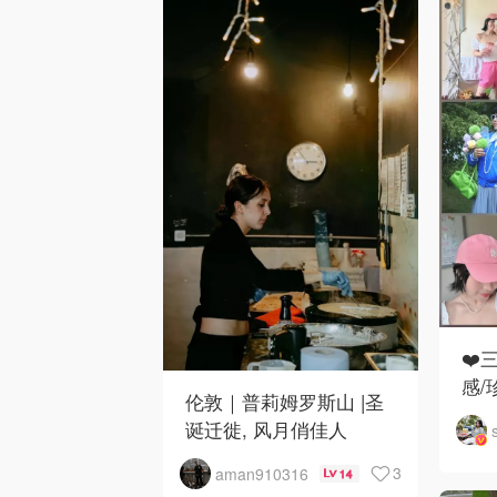
❤️
感/
伦敦｜普莉姆罗斯山 |圣
诞迁徙, 风月俏佳人
3
aman910316
14