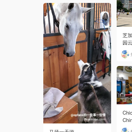
芝加
园云
河街
Chi
Ch
mi
马场一天游