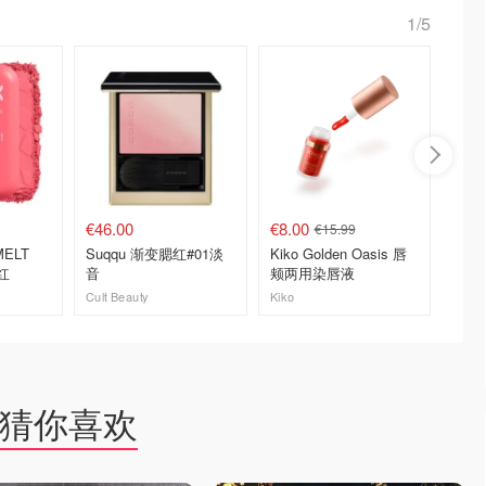
1/5
€46.00
€8.00
€12.6
€15.99
MELT
Suqqu 渐变腮红#01淡
Kiko Golden Oasis 唇
Fwee
红
音
颊两用染唇液
#Witho
Cult Beauty
Kiko
lookfant
去购买
去购买
猜你喜欢