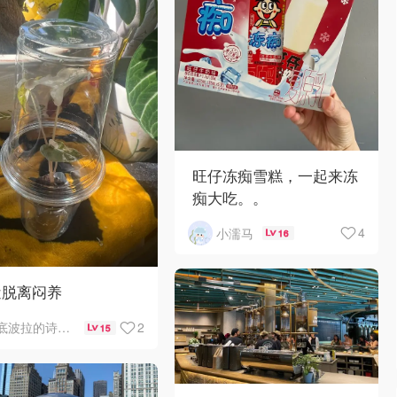
旺仔冻痴雪糕，一起来冻
痴大吃。。
4
小濡马
16
近脱离闷养
2
底波拉的诗与歌
15