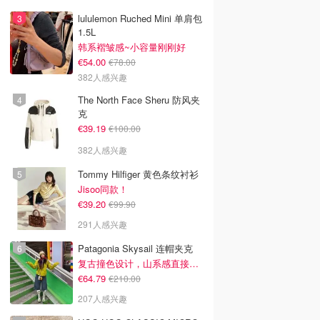
lululemon Ruched Mini 单肩包
1.5L
韩系褶皱感~小容量刚刚好
€54.00
€78.00
382人感兴趣
The North Face Sheru 防风夹
克
€39.19
€100.00
382人感兴趣
Tommy Hilfiger 黄色条纹衬衫
Jisoo同款！
€39.20
€99.90
291人感兴趣
Patagonia Skysail 连帽夹克
复古撞色设计，山系感直接拉满
€64.79
€210.00
207人感兴趣