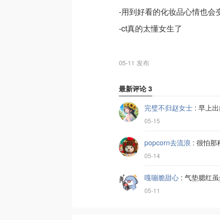
-用到好看的化妆品心情也会
-ct真的太懂女生了
05-11 发布
最新评论
3
完璧不归赵女士
:
早上出
05-15
popcorn去流浪
:
很怕那
05-14
嘎嘣脆甜心
:
气垫腮红虽
05-11