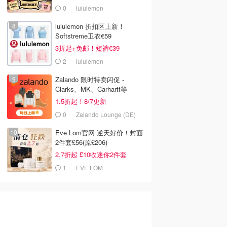
价
0
lululemon
lululemon 折扣区上新！
Softstreme卫衣€59
3折起+免邮！短裤€39
2
lululemon
Zalando 限时特卖闪促 -
Clarks、MK、Carhartt等
1.5折起！8/7更新
0
€48.30
€9.50
€18.00
€69.00
€18.99
0
Zalando Lounge (DE)
 布丁唇颊霜
Anastasia Beverly Hills
Kiko Dreamphoria 腮红
ut
双色腮红套装
03 色号
Eve Lom官网 逆天好价！封面
astic FR
Lookfantastic IT
Kiko
2件套£56(原£206)
去购买
去购买
去购买
2.7折起 £10收迷你2件套
1
EVE LOM