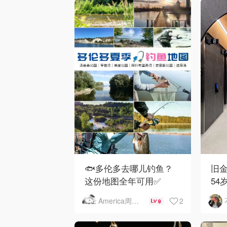
🐟多伦多去哪儿钓鱼？
旧金
这份地图全年可用✅
54
下
2
America周末快讯
9