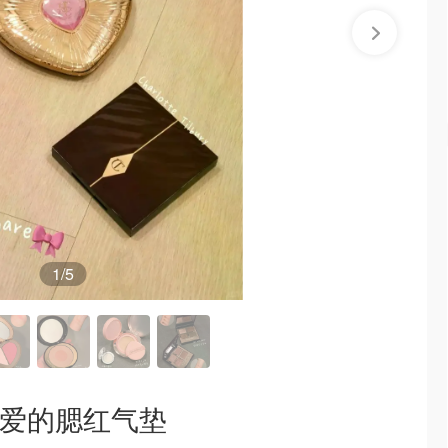
1
/5
可爱的腮红气垫