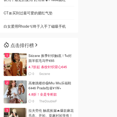
CT🎀买到过最可爱的腮红气垫
白女爱用Rhode🫧终于入手了磁吸手机
点击排行榜
Sézane 换季针织触底！🐑封
面羊驼毛马甲€65
4.7折起 条纹针织背心€45
0
Sezane
高奢跳楼价😱Miu Miu乐福鞋
€446 Prada包省¥1W+
4.8折！全是专柜款
0
TheDoubleF
拉夫劳伦 触底捡漏🔥爆款麻花
毛衣、开衫、亚麻衬衫等有！