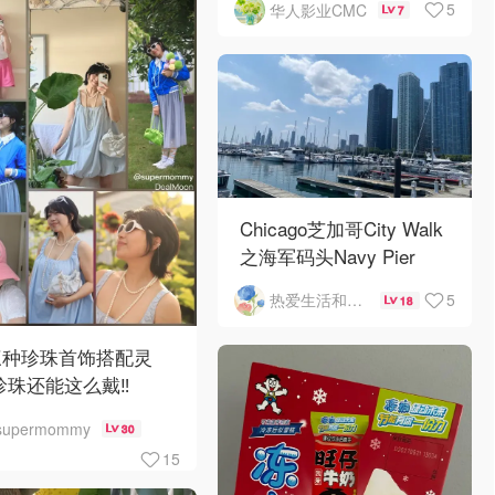
5
华人影业CMC
7
Chicago芝加哥City Walk
之海军码头Navy Pier
5
热爱生活和自由的轻舞飞扬
18
三种珍珠首饰搭配灵
珍珠还能这么戴‼️
supermommy
30
15