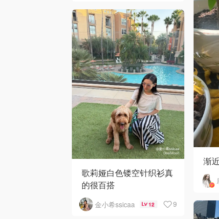
渐
歌莉娅白色镂空针织衫真
的很百搭
9
金小希ssicaa
12