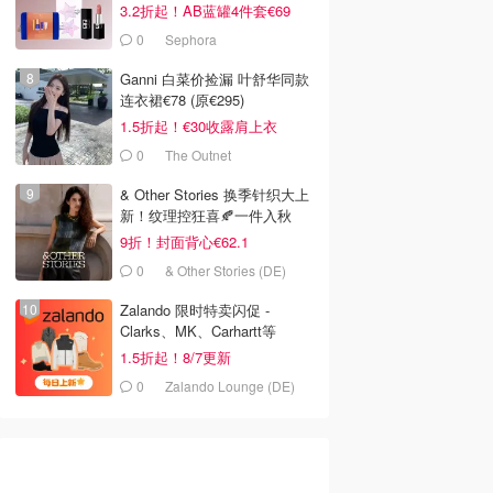
3.2折起！AB蓝罐4件套€69
0
Sephora
Ganni 白菜价捡漏 叶舒华同款
连衣裙€78 (原€295)
1.5折起！€30收露肩上衣
0
The Outnet
& Other Stories 换季针织大上
新！纹理控狂喜🍂一件入秋
9折！封面背心€62.1
0
& Other Stories (DE)
Zalando 限时特卖闪促 -
Clarks、MK、Carhartt等
1.5折起！8/7更新
0
Zalando Lounge (DE)