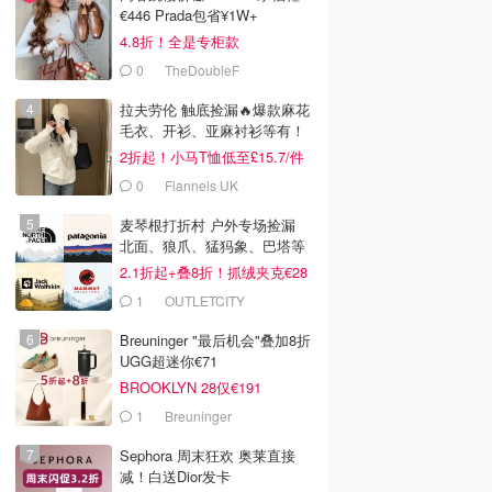
€446 Prada包省¥1W+
4.8折！全是专柜款
0
TheDoubleF
拉夫劳伦 触底捡漏🔥爆款麻花
毛衣、开衫、亚麻衬衫等有！
2折起！小马T恤低至£15.7/件
0
Flannels UK
麦琴根打折村 户外专场捡漏
北面、狼爪、猛犸象、巴塔等
2.1折起+叠8折！抓绒夹克€28
1
OUTLETCITY
METZINGEN
Breuninger "最后机会"叠加8折
UGG超迷你€71
BROOKLYN 28仅€191
1
Breuninger
Sephora 周末狂欢 奥莱直接
减！白送Dior发卡