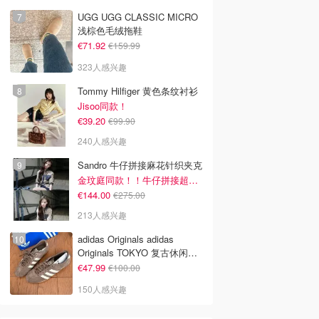
UGG UGG CLASSIC MICRO
浅棕色毛绒拖鞋
€71.92
€159.99
323人感兴趣
Tommy Hilfiger 黄色条纹衬衫
Jisoo同款！
€39.20
€99.90
240人感兴趣
Sandro 牛仔拼接麻花针织夹克
9
€21.30
€16.99
金玟庭同款！！牛仔拼接超有层次感
€11.99
€39.90
€144.00
€275.00
屏体重秤
Cafe Royal Lungo 雀巢
IKEA KÖLVATTEN
胶囊咖啡 100粒
LED感应灯 灰色 70cm
213人感兴趣
 IT
Amazon德国亚马逊
Ikea (DE)
adidas Originals adidas
去购买
去购买
去购买
Originals TOKYO 复古休闲鞋
深棕色
€47.99
€100.00
150人感兴趣