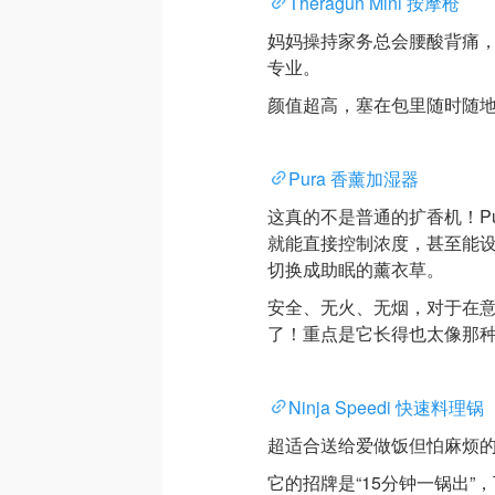
Theragun Mini 按摩枪
妈妈操持家务总会腰酸背痛，这款 
专业。
颜值超高，塞在包里随时随
Pura 香薰加湿器
这真的不是普通的扩香机！Pur
就能直接控制浓度，甚至能设置
切换成助眠的薰衣草。
安全、无火、无烟，对于在
了！重点是它长得也太像那
Ninja Speedi 快速料理锅
超适合送给爱做饭但怕麻烦
它的招牌是“15分钟一锅出