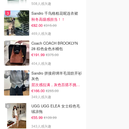
508人感兴趣
Sandro 千鸟格粗花呢连衣裙
秋冬高级感担当！！
€82.00
€315.00
469人感兴趣
Coach COACH BROOKLYN
28 棕色金色水桶包
€191.99
€375.00
404人感兴趣
Sandro 拼接府绸羊毛混纺开衫
灰色
层次感拉满，灰色百搭不挑人~
€166.00
€265.00
349人感兴趣
UGG UGG ELEA 女士棕色毛
绒凉拖
€55.99
€139.99
343人感兴趣