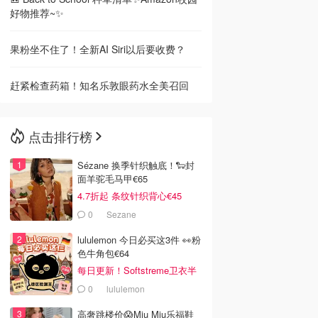
好物推荐~✨
果粉坐不住了！全新AI Siri以后要收费？
赶紧检查药箱！知名乐敦眼药水全美召回
点击排行榜
Sézane 换季针织触底！🐑封
面羊驼毛马甲€65
4.7折起 条纹针织背心€45
0
Sezane
lululemon 今日必买这3件 👀粉
色牛角包€64
每日更新！Softstreme卫衣半
价
0
lululemon
高奢跳楼价😱Miu Miu乐福鞋