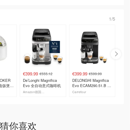
1/5
€399.99
€399.99
€10.1
€555.12
€599.99
De’Longhi Magnifica
DELONGHI Magnifica
LED
能电饭煲
Evo 全自动意式咖啡机
Evo ECAM290.51.B 研
磨式意式咖啡机
Amazon德国亚马逊
Carrefour
Amazon
去购买
去购买
猜你喜欢