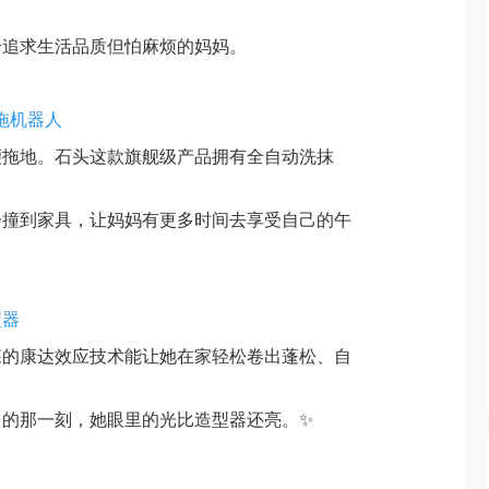
合追求生活品质但怕麻烦的妈妈。
a 扫拖机器人
腰拖地。石头这款旗舰级产品拥有全自动洗抹
会撞到家具，让妈妈有更多时间去享受自己的午
型器
森的康达效应技术能让她在家轻松卷出蓬松、自
。
出的那一刻，她眼里的光比造型器还亮。✨