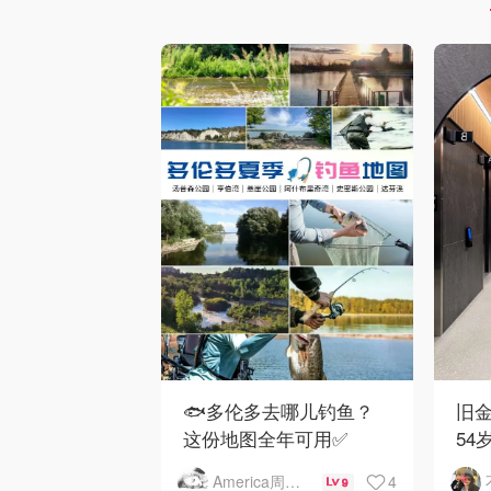
🐟多伦多去哪儿钓鱼？
旧金
这份地图全年可用✅
54
下
4
America周末快讯
9