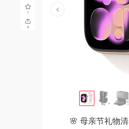
1
4
🌸 母亲节礼物