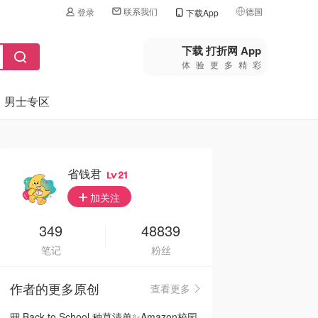
联系我们
德国
登录
下载App
🇺🇸
美国
下载 打折网 App
体验更多精彩
🇨🇳
中国
男士专区
🇨🇦
加拿大
🇬🇧
英国
🇩🇪
德国
省钱君
21
🇫🇷
加关注
法国
🇮🇹
349
48839
意大利
笔记
粉丝
🇦🇺
澳洲
作者的更多原创
查看更多
🇳🇿
新西兰
🎒 Back to School 种草清单✨Amazon校园