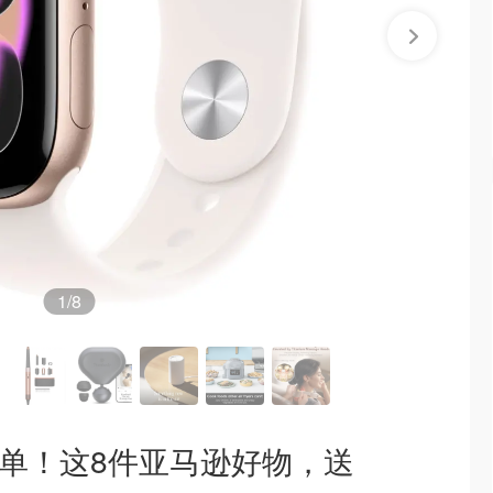
1
/8
清单！这8件亚马逊好物，送