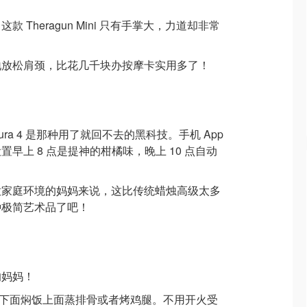
Theragun Mini 只有手掌大，力道却非常
地放松肩颈，比花几千块办按摩卡实用多了！
a 4 是那种用了就回不去的黑科技。手机 App
早上 8 点是提神的柑橘味，晚上 10 点自动
意家庭环境的妈妈来说，这比传统蜡烛高级太多
种极简艺术品了吧！
的妈妈！
”，下面焖饭上面蒸排骨或者烤鸡腿。不用开火受