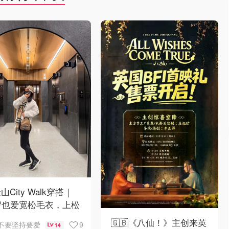
山City Walk穿搭｜
岁也爱宽松毛衣，上松
紧真的很救比例
🇬🇧《八仙！》主创来英
9
不要坚持要爱
14