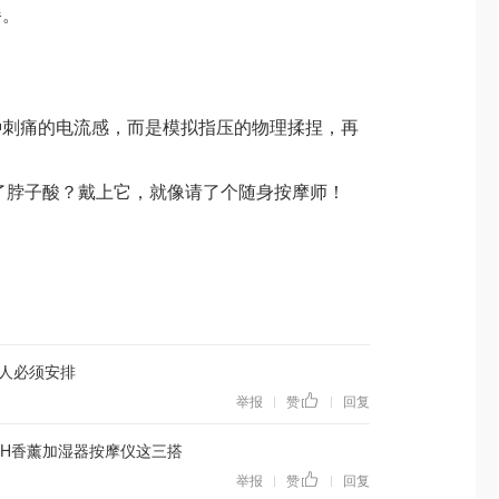
餐。
种刺痛的电流感，而是模拟指压的物理揉捏，再
了脖子酸？戴上它，就像请了个随身按摩师！
人必须安排
举报
赞
回复
|
|
ATCH香薰加湿器按摩仪这三搭
举报
赞
回复
|
|